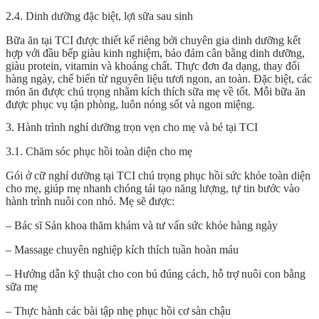
2.4. Dinh dưỡng đặc biệt, lợi sữa sau sinh
Bữa ăn tại TCI được thiết kế riêng bởi chuyên gia dinh dưỡng kết
hợp với đầu bếp giàu kinh nghiệm, bảo đảm cân bằng dinh dưỡng,
giàu protein, vitamin và khoáng chất. Thực đơn đa dạng, thay đổi
hàng ngày, chế biến từ nguyên liệu tươi ngon, an toàn. Đặc biệt, các
món ăn được chú trọng nhằm kích thích sữa mẹ về tốt. Mỗi bữa ăn
được phục vụ tận phòng, luôn nóng sốt và ngon miệng.
3. Hành trình nghỉ dưỡng trọn vẹn cho mẹ và bé tại TCI
3.1. Chăm sóc phục hồi toàn diện cho mẹ
Gói ở cữ nghỉ dưỡng tại TCI chú trọng phục hồi sức khỏe toàn diện
cho mẹ, giúp mẹ nhanh chóng tái tạo năng lượng, tự tin bước vào
hành trình nuôi con nhỏ. Mẹ sẽ được:
– Bác sĩ Sản khoa thăm khám và tư vấn sức khỏe hàng ngày
– Massage chuyên nghiệp kích thích tuần hoàn máu
– Hướng dẫn kỹ thuật cho con bú đúng cách, hỗ trợ nuôi con bằng
sữa mẹ
– Thực hành các bài tập nhẹ phục hồi cơ sàn chậu