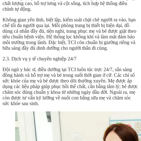
chất lượng cao, hỗ trợ lưng và cột sống, tích hợp hệ thống điều
chỉnh tự động.
Không gian yên tĩnh, biệt lập, kiểm soát chặt chẽ người ra vào, hạn
chế tối đa người qua lại. Mỗi phòng trang bị thiết bị hiện đại, đồ
dùng cá nhân đầy đủ, tiện nghi, trang phục mẹ và bé được giặt theo
tiêu chuẩn bệnh viện. Hệ thống lọc không khí và làm mát đảm bảo
môi trường trong lành. Đặc biệt, TCI còn chuẩn bị giường riêng và
bữa sáng đầy đủ dinh dưỡng cho người thân đi cùng.
2.3. Dịch vụ y tế chuyên nghiệp 24/7
Đội ngũ y bác sĩ, điều dưỡng tại TCI luôn túc trực 24/7, sẵn sàng
đồng hành và hỗ trợ mẹ và bé trong suốt thời gian ở cữ. Các chỉ số
sức khỏe của mẹ và bé được theo dõi thường xuyên. Mẹ được áp
dụng các liệu pháp giúp phục hồi thể chất, cân bằng tâm lý; bé được
chăm sóc đúng chuẩn y khoa từ những ngày đầu đời. Ngoài ra, mẹ
còn được tư vấn kỹ lưỡng về nuôi con bằng sữa mẹ và chăm sóc
sức khỏe sau sinh.