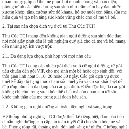
quan trọng: giúp cơ thể mẹ phục hồi nhanh chóng và toàn diện,
phòng tránh các biến chứng sau sinh như trầm cảm hay đau nhức
xương khớp, tăng cường sức đề kháng, hỗ trợ nuôi con bằng sữa mẹ
hiệu quả và tạo nền tảng sức khỏe vững chắc cho cả mẹ và bé.
2. Tại sao nên chọn dịch vụ ở cữ tại Thu Cúc TCI?
Thu Cúc TCI mang đến không gian nghỉ dưỡng sau sinh độc đáo,
nơi mỗi giây phút đều là trải nghiệm quý giá cho cả mẹ và bé, mang
đến những lợi ích vượt trội:
2.1. Đa dạng lựa chọn, phù hợp với mọi nhu cầu
Thu Cúc TCI cung cấp nhiều gói dịch vụ ở cữ nghỉ dưỡng, từ gói
tiêu chuẩn đến gói VIP, cho mẹ sinh một bé hoặc cặp sinh đôi, với
thời gian linh hoạt 5, 10, 20 hoặc 30 ngày. Các gói dịch vụ được
thiết kế đầy đủ hạng mục chăm sóc thiết yếu và có sự khác biệt để
đáp ứng nhu cầu đa dạng của các gia đình. Điểm đặc biệt là các gói
không chỉ chú trọng sức khỏe thể chất mà còn quan tâm tới sức
khỏe tinh thần của mẹ trong giai đoạn hậu sản.
2.2. Không gian nghỉ dưỡng an toàn, tiện nghi và sang trọng
Hệ thống phòng nghỉ tại TCI được thiết kế riêng biệt, đảm bảo tiêu
chuẩn nghỉ dưỡng cao cấp, an toàn tuyệt đối cho sức khỏe mẹ và
bé. Phòng rộng rãi, thoáng mát, đón ánh sáng tự nhiên. Giường nghỉ