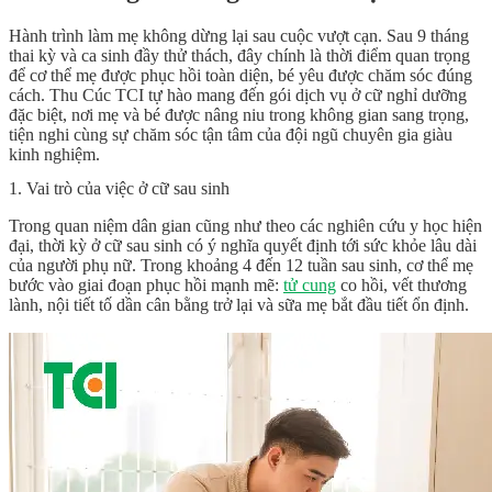
Hành trình làm mẹ không dừng lại sau cuộc vượt cạn. Sau 9 tháng
thai kỳ và ca sinh đầy thử thách, đây chính là thời điểm quan trọng
để cơ thể mẹ được phục hồi toàn diện, bé yêu được chăm sóc đúng
cách. Thu Cúc TCI tự hào mang đến gói dịch vụ ở cữ nghỉ dưỡng
đặc biệt, nơi mẹ và bé được nâng niu trong không gian sang trọng,
tiện nghi cùng sự chăm sóc tận tâm của đội ngũ chuyên gia giàu
kinh nghiệm.
1. Vai trò của việc ở cữ sau sinh
Trong quan niệm dân gian cũng như theo các nghiên cứu y học hiện
đại, thời kỳ ở cữ sau sinh có ý nghĩa quyết định tới sức khỏe lâu dài
của người phụ nữ. Trong khoảng 4 đến 12 tuần sau sinh, cơ thể mẹ
bước vào giai đoạn phục hồi mạnh mẽ:
tử cung
co hồi, vết thương
lành, nội tiết tố dần cân bằng trở lại và sữa mẹ bắt đầu tiết ổn định.