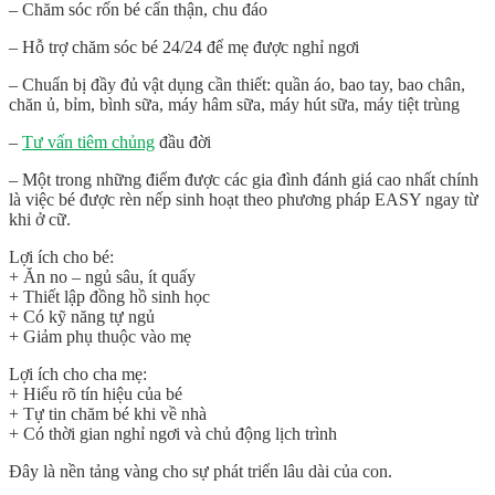
– Chăm sóc rốn bé cẩn thận, chu đáo
– Hỗ trợ chăm sóc bé 24/24 để mẹ được nghỉ ngơi
– Chuẩn bị đầy đủ vật dụng cần thiết: quần áo, bao tay, bao chân,
chăn ủ, bỉm, bình sữa, máy hâm sữa, máy hút sữa, máy tiệt trùng
–
Tư vấn tiêm chủng
đầu đời
–
Một trong những điểm được các gia đình đánh giá cao nhất chính
là việc bé được rèn nếp sinh hoạt theo phương pháp EASY ngay từ
khi ở cữ.
Lợi ích cho bé:
+ Ăn no – ngủ sâu, ít quấy
+ Thiết lập đồng hồ sinh học
+ Có kỹ năng tự ngủ
+ Giảm phụ thuộc vào mẹ
Lợi ích cho cha mẹ:
+ Hiểu rõ tín hiệu của bé
+ Tự tin chăm bé khi về nhà
+ Có thời gian nghỉ ngơi và chủ động lịch trình
Đây là nền tảng vàng cho sự phát triển lâu dài của con.