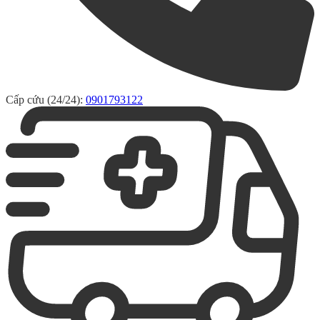
Cấp cứu (24/24):
0901793122