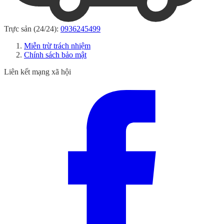
Trực sản (24/24):
0936245499
Miễn trừ trách nhiệm
Chính sách bảo mật
Liên kết mạng xã hội