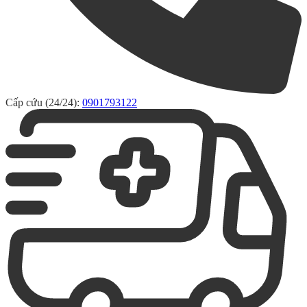
Cấp cứu (24/24):
0901793122