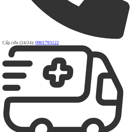
Cấp cứu (24/24):
0901793122