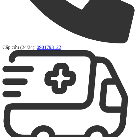
Cấp cứu (24/24):
0901793122