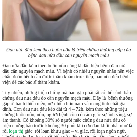
Đau nửa đầu kèm theo buồn nôn là triệu chứng thường gặp của
bệnh đau nửa đầu căn nguyên mạch máu
Đau nửa đầu kèm theo buồn nôn cũng là dấu hiệu bệnh đau nửa
đầu căn nguyên mạch máu. Vì bệnh có nhiều nguyên nhân nên việc
chẩn đoán bệnh cần được thăm khám trực tiếp, bạn nên đến bệnh
viện để các bác sĩ thăm khám.
Tuy nhiên, những triệu chứng mà bạn gặp phải rất có thể cảnh báo
chứng đau nửa đầu do căn nguyên mạch máu. Đây là bệnh thường
gặp ở thanh thiếu niên, nữ nhiều hơn nam và mang tính chất gia
đình. Cơn đau nửa đầu kéo dài từ 4 – 72h, kèm theo những triệu
chứng buồn nôn, nôn, người bệnh còn có cảm giác sợ ánh sáng, sợ
âm thanh. Có khoảng 30% số người mắc chứng đau nửa đầu có
triệu chứng báo trước khoảng 30 phút khi cơn đau khởi phát như là
rối
loạn thị
giác, rối loạn khứu giác – vị giác, rối loạn ngôn ngữ.
Thường cơn đau hay xuất hiện nửa đêm hoặc lúc gần sáng, người