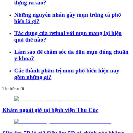
dựng ra sao?
Những nguyên nhân gây mụn trứng cá phổ
biến là gì?
Tác dụng của retinol với mụn mang lại hiệu
quả thế nào?
Làm sao để chăm sóc da dầu mụn đúng chuẩn
y khoa?
Các thành phần trị mụn phổ biến hiện nay
gồm những gì?
Tin tức mới
Khám ngoài giờ tại bệnh viện Thu Cúc