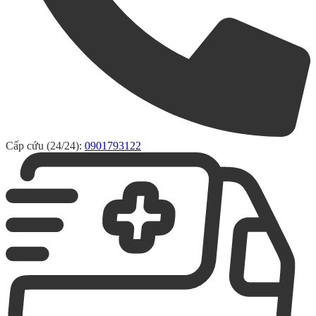
Cấp cứu (24/24):
0901793122