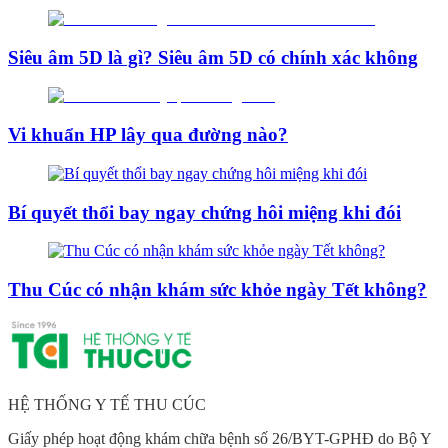
Siêu âm 5D là gì? Siêu âm 5D có chính xác không
Vi khuẩn HP lây qua đường nào?
Bí quyết thổi bay ngay chứng hôi miệng khi đói
Thu Cúc có nhận khám sức khỏe ngày Tết không?
HỆ THỐNG Y TẾ THU CÚC
Giấy phép hoạt động khám chữa bệnh số 26/BYT-GPHĐ do Bộ Y