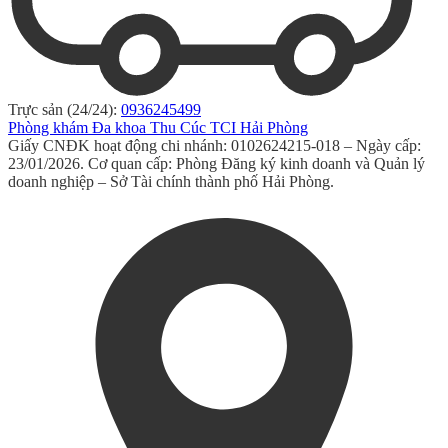
Trực sản (24/24):
0936245499
Phòng khám Đa khoa Thu Cúc TCI Hải Phòng
Giấy CNĐK hoạt động chi nhánh: 0102624215-018 – Ngày cấp:
23/01/2026. Cơ quan cấp: Phòng Đăng ký kinh doanh và Quản lý
doanh nghiệp – Sở Tài chính thành phố Hải Phòng.