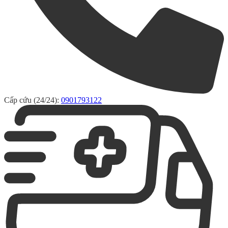
Cấp cứu (24/24):
0901793122