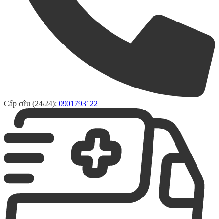
Cấp cứu (24/24):
0901793122