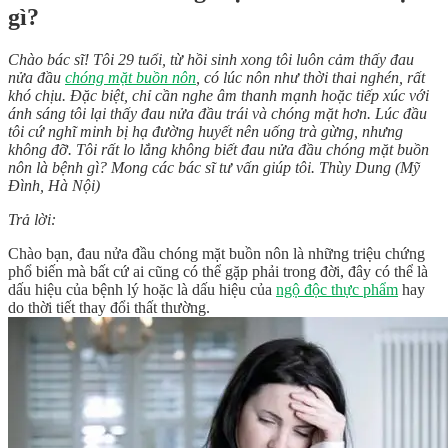
gì?
Chào bác sĩ! Tôi 29 tuổi, từ hồi sinh xong tôi luôn cảm thấy đau
nửa đầu
chóng mặt buồn nôn
, có lúc nôn như thời thai nghén, rất
khó chịu. Đặc biệt, chỉ cần nghe âm thanh mạnh hoặc tiếp xúc với
ánh sáng tôi lại thấy đau nửa đầu trái và chóng mặt hơn. Lúc đầu
tôi cứ nghĩ minh bị hạ đường huyết nên uống trà gừng, nhưng
không đỡ. Tôi rất lo lắng không biết đau nửa đầu chóng mặt buồn
nôn là bệnh gì? Mong các bác sĩ tư vấn giúp tôi.
Thùy Dung (Mỹ
Đình, Hà Nội)
Trả lời:
Chào bạn, đau nửa đầu chóng mặt buồn nôn là những triệu chứng
phổ biến mà bất cứ ai cũng có thể gặp phải trong đời, đây có thể là
dấu hiệu của bệnh lý hoặc là dấu hiệu của
ngộ độc thực phẩm
hay
do thời tiết thay đổi thất thường.