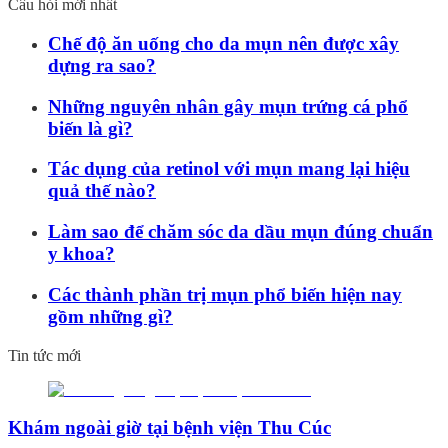
Câu hỏi mới nhất
Chế độ ăn uống cho da mụn nên được xây
dựng ra sao?
Những nguyên nhân gây mụn trứng cá phổ
biến là gì?
Tác dụng của retinol với mụn mang lại hiệu
quả thế nào?
Làm sao để chăm sóc da dầu mụn đúng chuẩn
y khoa?
Các thành phần trị mụn phổ biến hiện nay
gồm những gì?
Tin tức mới
Khám ngoài giờ tại bệnh viện Thu Cúc