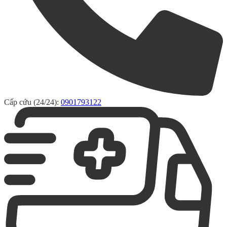
Cấp cứu (24/24):
0901793122