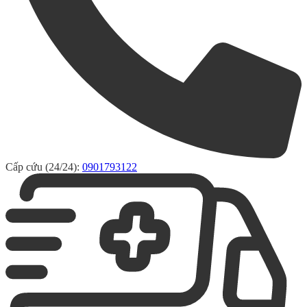
Cấp cứu (24/24):
0901793122