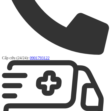
Cấp cứu (24/24):
0901793122