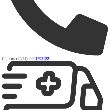
Cấp cứu (24/24):
0901793122