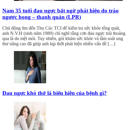
Nam 35 tuổi đau ngực bất ngờ phát hiện do trào
ngược họng – thanh quản (LPR)
Chủ động tìm đến Thu Cúc TCI để kiểm tra sức khỏe tổng quát,
anh N.V.H (sinh năm 1989) chỉ nghĩ rằng cơn đau ngực trái thoáng
qua là do mệt mỏi. Tuy nhiên, gói khám sức khỏe và tầm soát ung
thư nâng cao đã giúp anh kịp thời phát hiện nhiều vấn đề […]
Đau ngực khó thở là biểu hiện của bệnh gì?