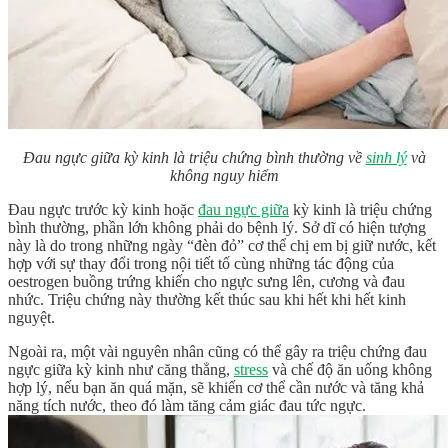
Đau ngực giữa kỳ kinh là triệu chứng bình thường về
sinh lý
và
không nguy hiểm
Đau ngực trước kỳ kinh hoặc
đau ngực giữa
kỳ kinh là triệu chứng
bình thường, phần lớn không phải do bệnh lý. Sở dĩ có hiện tượng
này là do trong những ngày “đèn đỏ” cơ thể chị em bị giữ nước, kết
hợp với sự thay đổi trong nội tiết tố cùng những tác động của
oestrogen buồng trứng khiến cho ngực sưng lên, cương và đau
nhức. Triệu chứng này thường kết thúc sau khi hết khi hết kinh
nguyệt.
Ngoài ra, một vài nguyên nhân cũng có thể gây ra triệu chứng đau
ngực giữa kỳ kinh như căng thẳng,
stress
và chế độ ăn uống không
hợp lý, nếu bạn ăn quá mặn, sẽ khiến cơ thể cần nước và tăng khả
năng tích nước, theo đó làm tăng cảm giác đau tức ngực.