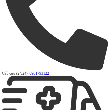
Cấp cứu (24/24):
0901793122