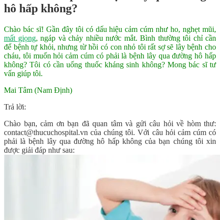
hô hấp không?
Chào bác sĩ! Gần đây tôi có dấu hiệu cảm cúm như ho, nghẹt mũi,
mất giọng
, ngáp và chảy nhiều nước mắt. Bình thường tôi chỉ cần
để bệnh tự khỏi, nhưng từ hồi có con nhỏ tôi rất sợ sẽ lây bệnh cho
cháu, tôi muốn hỏi cảm cúm có phải là bệnh lây qua đường hô hấp
không? Tôi có cần uống thuốc kháng sinh không? Mong bác sĩ tư
vấn giúp tôi.
Mai Tâm (Nam Định)
Trả lời:
Chào bạn, cảm ơn bạn đã quan tâm và gửi câu hỏi về hòm thư:
contact@thucuchospital.vn của chúng tôi. Với câu hỏi cảm cúm có
phải là bệnh lây qua đường hô hấp không của bạn chúng tôi xin
được giải đáp như sau: