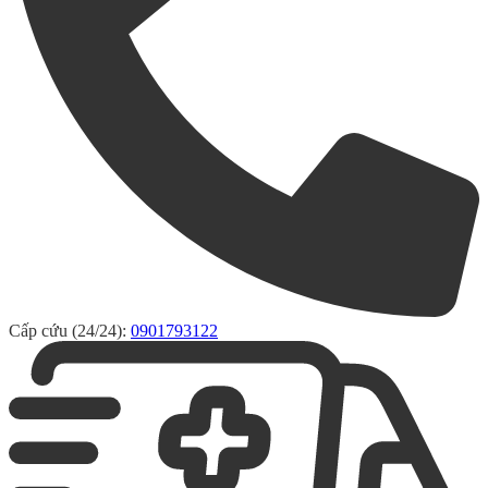
Cấp cứu (24/24):
0901793122