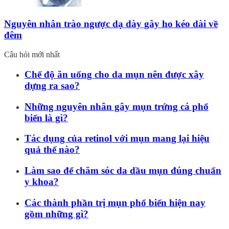
Nguyên nhân trào ngược dạ dày gây ho kéo dài về
đêm
Câu hỏi mới nhất
Chế độ ăn uống cho da mụn nên được xây
dựng ra sao?
Những nguyên nhân gây mụn trứng cá phổ
biến là gì?
Tác dụng của retinol với mụn mang lại hiệu
quả thế nào?
Làm sao để chăm sóc da dầu mụn đúng chuẩn
y khoa?
Các thành phần trị mụn phổ biến hiện nay
gồm những gì?