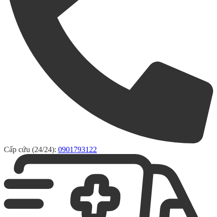
Cấp cứu (24/24):
0901793122