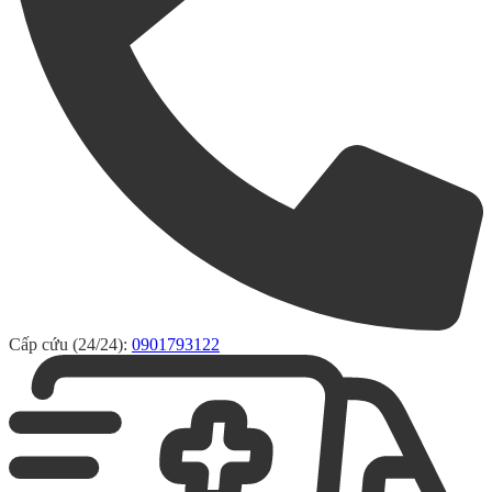
Cấp cứu (24/24):
0901793122