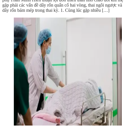
gặp phải các vấn đề dây rốn quấn cổ hai vòng, thai ngôi ngược và
dây rốn bám mép trong thai kỳ. 1. Cùng lúc gặp nhiều […]