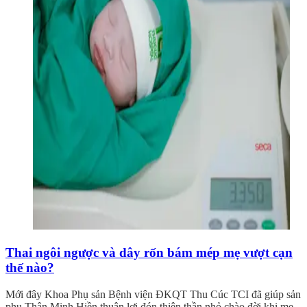
Thai ngôi ngược và dây rốn bám mép mẹ vượt cạn
thế nào?
Mới đây Khoa Phụ sản Bệnh viện ĐKQT Thu Cúc TCI đã giúp sản
phụ Thân Minh Hiền thuận lợi đón thiên thần nhỏ chào đời khi mẹ