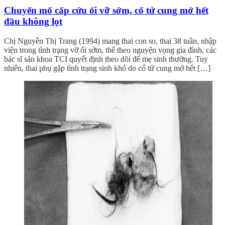
Chuyển mổ cấp cứu ối vỡ sớm, cổ tử cung mở hết
đầu không lọt
Chị Nguyễn Thị Trang (1994) mang thai con so, thai 38 tuần, nhập
viện trong tình trạng vỡ ối sớm, thể theo nguyện vọng gia đình, các
bác sĩ sản khoa TCI quyết định theo dõi để mẹ sinh thường. Tuy
nhiên, thai phụ gặp tình trạng sinh khó do cổ tử cung mở hết […]