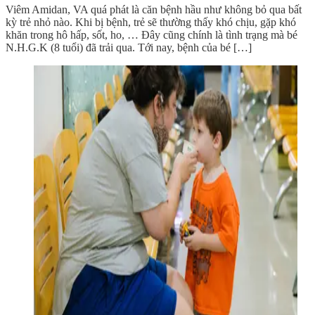
Viêm Amidan, VA quá phát là căn bệnh hầu như không bỏ qua bất
kỳ trẻ nhỏ nào. Khi bị bệnh, trẻ sẽ thường thấy khó chịu, gặp khó
khăn trong hô hấp, sốt, ho, … Đây cũng chính là tình trạng mà bé
N.H.G.K (8 tuổi) đã trải qua. Tới nay, bệnh của bé […]