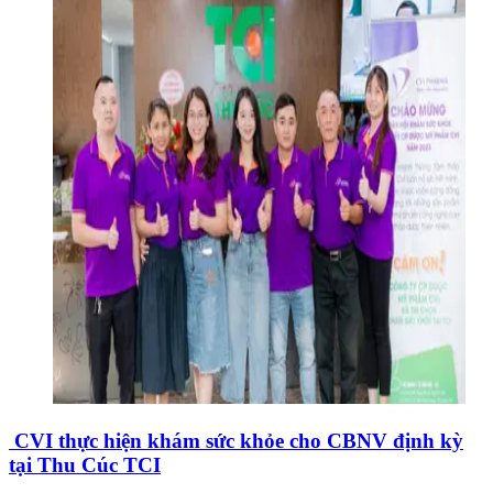
CVI thực hiện khám sức khỏe cho CBNV định kỳ
tại Thu Cúc TCI