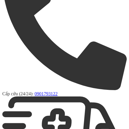
Cấp cứu (24/24):
0901793122