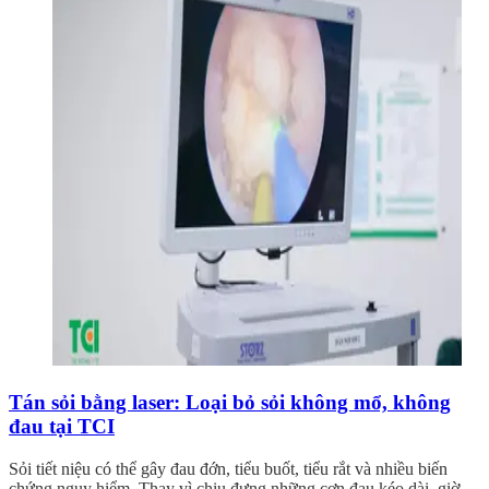
Tán sỏi bằng laser: Loại bỏ sỏi không mổ, không
đau tại TCI
Sỏi tiết niệu có thể gây đau đớn, tiểu buốt, tiểu rắt và nhiều biến
chứng nguy hiểm. Thay vì chịu đựng những cơn đau kéo dài, giờ