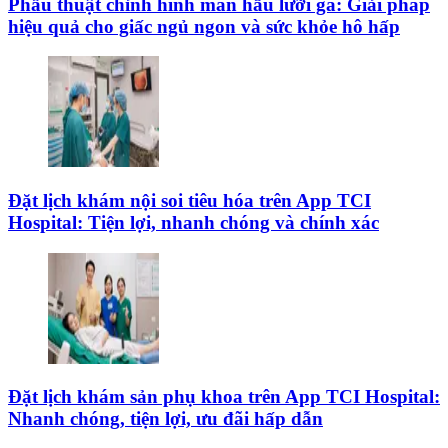
Phẫu thuật chỉnh hình màn hầu lưỡi gà: Giải pháp
hiệu quả cho giấc ngủ ngon và sức khỏe hô hấp
Đặt lịch khám nội soi tiêu hóa trên App TCI
Hospital: Tiện lợi, nhanh chóng và chính xác
Đặt lịch khám sản phụ khoa trên App TCI Hospital:
Nhanh chóng, tiện lợi, ưu đãi hấp dẫn