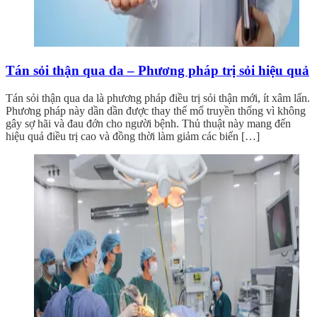
Tán sỏi thận qua da – Phương pháp trị sỏi hiệu quả
Tán sỏi thận qua da là phương pháp điều trị sỏi thận mới, ít xâm lấn.
Phương pháp này dần dần được thay thế mổ truyền thống vì không
gây sợ hãi và đau đớn cho người bệnh. Thủ thuật này mang đến
hiệu quả điều trị cao và đồng thời làm giảm các biến […]