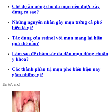
Chế độ ăn uống cho da mụn nên được xây
dựng ra sao?
Những nguyên nhân gây mụn trứng cá phổ
biến là gì?
Tác dụng của retinol với mụn mang lại hiệu
quả thế nào?
Làm sao để chăm sóc da dầu mụn đúng chuẩn
y khoa?
Các thành phần trị mụn phổ biến hiện nay
gồm những gì?
Tin tức mới