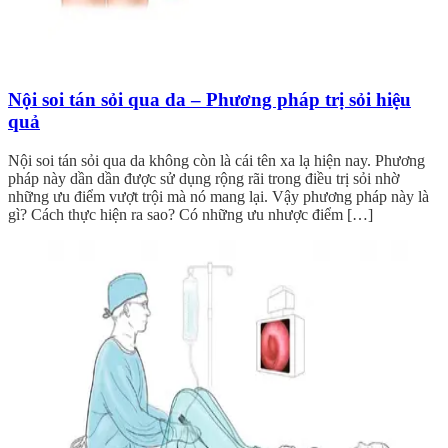
Nội soi tán sỏi qua da – Phương pháp trị sỏi hiệu
quả
Nội soi tán sỏi qua da không còn là cái tên xa lạ hiện nay. Phương
pháp này dần dần được sử dụng rộng rãi trong điều trị sỏi nhờ
những ưu điểm vượt trội mà nó mang lại. Vậy phương pháp này là
gì? Cách thực hiện ra sao? Có những ưu nhược điểm […]