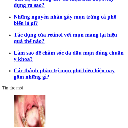
dựng ra sao?
Những nguyên nhân gây mụn trứng cá phổ
biến là gì?
Tác dụng của retinol với mụn mang lại hiệu
quả thế nào?
Làm sao để chăm sóc da dầu mụn đúng chuẩn
y khoa?
Các thành phần trị mụn phổ biến hiện nay
gồm những gì?
Tin tức mới