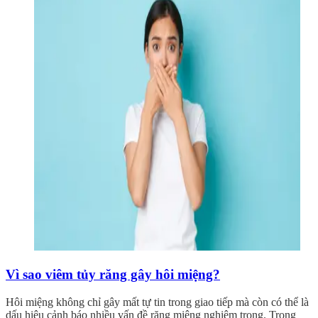
Vì sao viêm tủy răng gây hôi miệng?
Hôi miệng không chỉ gây mất tự tin trong giao tiếp mà còn có thể là
dấu hiệu cảnh báo nhiều vấn đề răng miệng nghiêm trọng. Trong