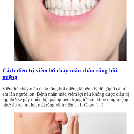
Cách điều trị viêm lợi chảy máu chân răng hôi
miệng
Viêm lợi chảy máu chân răng hôi miệng là bệnh lý dễ gặp ở cả trẻ
em lẫn người lớn. Bệnh nhân mắc viêm lợi nếu không được điều trị
kịp thời sẽ gây nhiều hệ quả nghiêm trọng tới sức khỏe răng miệng
như: áp xe, tụt lợi, mất răng vĩnh viễn… 1. Chảy […]