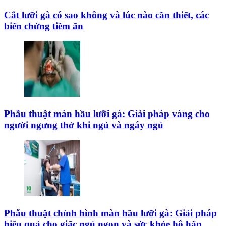
Cắt lưỡi gà có sao không và lúc nào cần thiết, các
biến chứng tiềm ẩn
Phẫu thuật màn hầu lưỡi gà: Giải pháp vàng cho
người ngưng thở khi ngủ và ngáy ngủ
Phẫu thuật chỉnh hình màn hầu lưỡi gà: Giải pháp
hiệu quả cho giấc ngủ ngon và sức khỏe hô hấp