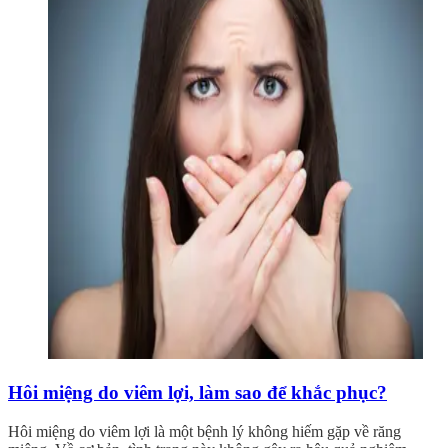
Hôi miệng do viêm lợi, làm sao để khắc phục?
Hôi miệng do viêm lợi là một bệnh lý không hiếm gặp về răng