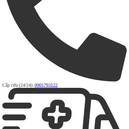
Cấp cứu (24/24):
0901793122