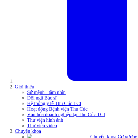
Giới thiệu
Sứ mệnh - tầm nhìn
Đội ngũ Bác sĩ
Hệ thống y tế Thu Cúc TCI
Hoạt động Bệnh viện Thu Cúc
Văn hóa doanh nghiệp tại Thu Cúc TCI
Thư viện hình ảnh
Thư viện video
Chuyên khoa
Chuyên khoa Cơ xương