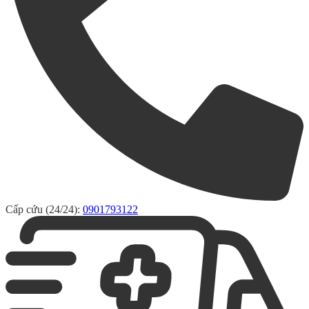
Cấp cứu (24/24):
0901793122