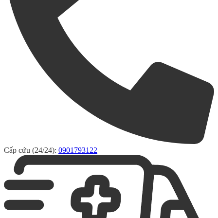
Cấp cứu (24/24):
0901793122