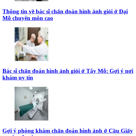
Thông tin về bác sĩ chẩn đoán hình ảnh giỏi ở Đại
Mỗ chuyên môn cao
Bác sĩ chẩn đoán hình ảnh giỏi ở Tây Mỗ: Gợi ý nơi
khám uy tín
Gợi ý phòng khám chẩn đoán hình ảnh ở Cầu Giấy