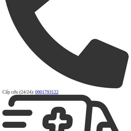
Cấp cứu (24/24):
0901793122