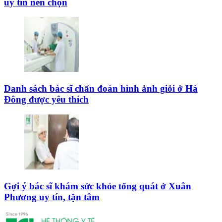
uy tín nên chọn
Danh sách bác sĩ chẩn đoán hình ảnh giỏi ở Hà
Đông được yêu thích
Gợi ý bác sĩ khám sức khỏe tổng quát ở Xuân
Phương uy tín, tận tâm