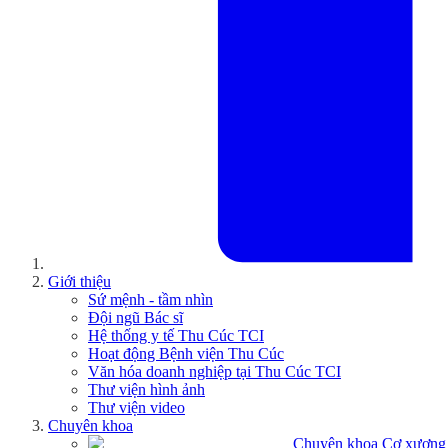
Giới thiệu
Sứ mệnh - tầm nhìn
Đội ngũ Bác sĩ
Hệ thống y tế Thu Cúc TCI
Hoạt động Bệnh viện Thu Cúc
Văn hóa doanh nghiệp tại Thu Cúc TCI
Thư viện hình ảnh
Thư viện video
Chuyên khoa
Chuyên khoa Cơ xương