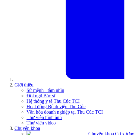
Giới thiệu
Sứ mệnh - tầm nhìn
Đội ngũ Bác sĩ
Hệ thống y tế Thu Cúc TCI
Hoạt động Bệnh viện Thu Cúc
Văn hóa doanh nghiệp tại Thu Cúc TCI
Thư viện hình ảnh
Thư viện video
Chuyên khoa
Chuyên khoa Cơ xương