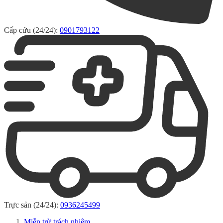
Cấp cứu (24/24):
0901793122
Trực sản (24/24):
0936245499
Miễn trừ trách nhiệm