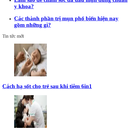
y khoa?
Các thành phần trị mụn phổ biến hiện nay
gồm những gì?
Tin tức mới
Cách hạ sốt cho trẻ sau khi tiêm 6in1