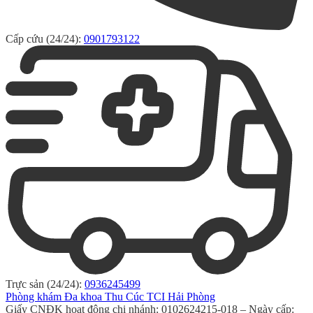
Cấp cứu (24/24):
0901793122
Trực sản (24/24):
0936245499
Phòng khám Đa khoa Thu Cúc TCI Hải Phòng
Giấy CNĐK hoạt động chi nhánh: 0102624215-018 – Ngày cấp: