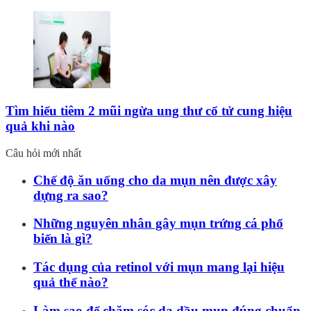
Tìm hiểu tiêm 2 mũi ngừa ung thư cổ tử cung hiệu
quả khi nào
Câu hỏi mới nhất
Chế độ ăn uống cho da mụn nên được xây
dựng ra sao?
Những nguyên nhân gây mụn trứng cá phổ
biến là gì?
Tác dụng của retinol với mụn mang lại hiệu
quả thế nào?
Làm sao để chăm sóc da dầu mụn đúng chuẩn