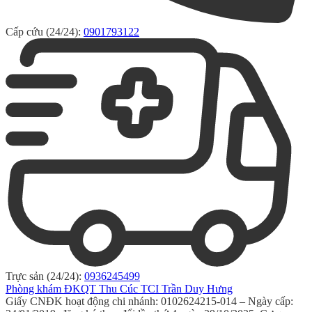
Cấp cứu (24/24):
0901793122
Trực sản (24/24):
0936245499
Phòng khám ĐKQT Thu Cúc TCI Trần Duy Hưng
Giấy CNĐK hoạt động chi nhánh: 0102624215-014 – Ngày cấp: