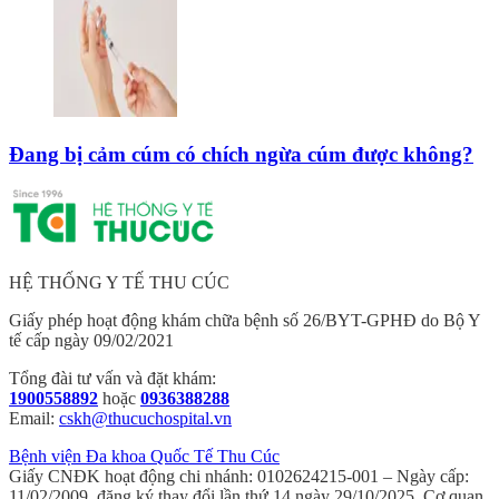
Đang bị cảm cúm có chích ngừa cúm được không?
HỆ THỐNG Y TẾ THU CÚC
Giấy phép hoạt động khám chữa bệnh số 26/BYT-GPHĐ do Bộ Y
tế cấp ngày 09/02/2021
Tổng đài tư vấn và đặt khám:
1900558892
hoặc
0936388288
Email:
cskh@thucuchospital.vn
Bệnh viện Đa khoa Quốc Tế Thu Cúc
Giấy CNĐK hoạt động chi nhánh: 0102624215-001 – Ngày cấp:
11/02/2009, đăng ký thay đổi lần thứ 14 ngày 29/10/2025. Cơ quan