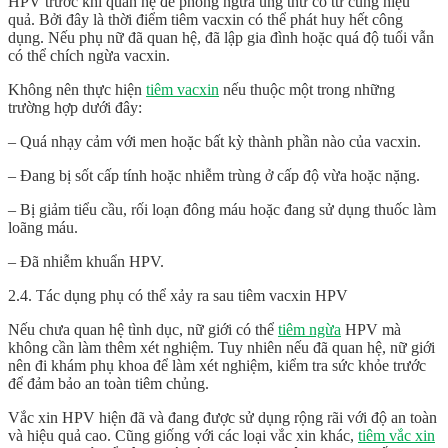
HPV trước khi quan hệ để phòng ngừa ung thư cổ tử cung hiệu
quả. Bởi đây là thời điểm tiêm vacxin có thể phát huy hết công
dụng. Nếu phụ nữ đã quan hệ, đã lập gia đình hoặc quá độ tuổi vẫn
có thể chích ngừa vacxin.
Không nên thực hiện
tiêm vacxin
nếu thuộc một trong những
trường hợp dưới đây:
– Quá nhạy cảm với men hoặc bất kỳ thành phần nào của vacxin.
– Đang bị sốt cấp tính hoặc nhiễm trùng ở cấp độ vừa hoặc nặng.
– Bị giảm tiểu cầu, rối loạn đông máu hoặc đang sử dụng thuốc làm
loãng máu.
– Đã nhiễm khuẩn HPV.
2.4. Tác dụng phụ có thể xảy ra sau tiêm vacxin HPV
Nếu chưa quan hệ tình dục, nữ giới có thể
tiêm ngừa
HPV mà
không cần làm thêm xét nghiệm. Tuy nhiên nếu đã quan hệ, nữ giới
nên đi khám phụ khoa để làm xét nghiệm, kiểm tra sức khỏe trước
để đảm bảo an toàn tiêm chủng.
Vắc xin HPV hiện đã và đang được sử dụng rộng rãi với độ an toàn
và hiệu quả cao. Cũng giống với các loại vắc xin khác,
tiêm vắc xin