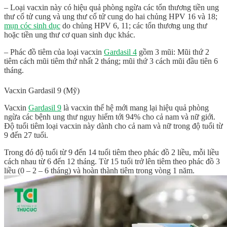
– Loại vacxin này có hiệu quả phòng ngừa các tổn thương tiền ung
thư cổ tử cung và ung thư cổ tử cung do hai chủng HPV 16 và 18;
mụn cóc sinh dục
do chủng HPV 6, 11; các tổn thương ung thư
hoặc tiền ung thư cơ quan sinh dục khác.
– Phác đồ tiêm của loại vacxin
Gardasil 4
gồm 3 mũi: Mũi thứ 2
tiêm cách mũi tiêm thứ nhất 2 tháng; mũi thứ 3 cách mũi đầu tiên 6
tháng.
Vacxin Gardasil 9 (Mỹ)
Vacxin
Gardasil 9
là vacxin thế hệ mới mang lại hiệu quả phòng
ngừa các bệnh ung thư nguy hiểm tới 94% cho cả nam và nữ giới.
Độ tuổi tiêm loại vacxin này dành cho cả nam và nữ trong độ tuổi từ
9 đến 27 tuổi.
Trong đó độ tuổi từ 9 đến 14 tuổi tiêm theo phác đồ 2 liều, mỗi liều
cách nhau từ 6 đến 12 tháng. Từ 15 tuổi trở lên tiêm theo phác đồ 3
liều (0 – 2 – 6 tháng) và hoàn thành tiêm trong vòng 1 năm.