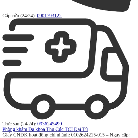
Cấp cứu (24/24):
0901793122
Trực sản (24/24):
0936245499
Phòng khám Đa khoa Thu Cúc TCI Đại Từ
Giấy CNĐK hoạt động chi nhánh: 0102624215-015 – Ngày cấp: