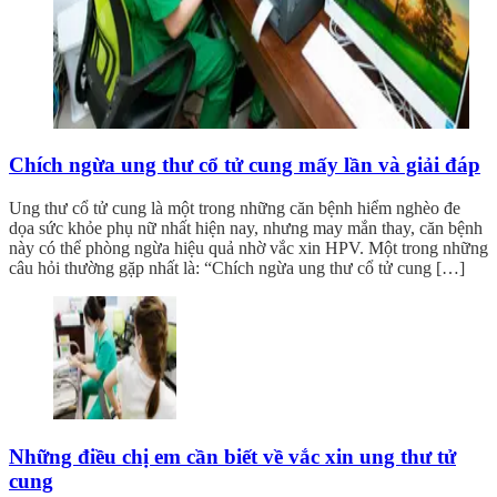
Chích ngừa ung thư cổ tử cung mấy lần và giải đáp
Ung thư cổ tử cung là một trong những căn bệnh hiểm nghèo đe
dọa sức khỏe phụ nữ nhất hiện nay, nhưng may mắn thay, căn bệnh
này có thể phòng ngừa hiệu quả nhờ vắc xin HPV. Một trong những
câu hỏi thường gặp nhất là: “Chích ngừa ung thư cổ tử cung […]
Những điều chị em cần biết về vắc xin ung thư tử
cung