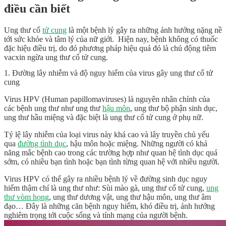
điều cần biết
Ung thư cổ
tử cung
là một bệnh lý gây ra những ảnh hưởng nặng nề
tới sức khỏe và tâm lý của nữ giới. Hiện nay, bệnh không có thuốc
đặc hiệu điều trị, do đó phương pháp hiệu quả đó là chủ động tiêm
vacxin ngừa ung thư cổ tử cung.
1. Đường lây nhiễm và độ nguy hiểm của virus gây ung thư cổ tử
cung
Virus HPV (Human papillomaviruses) là nguyên nhân chính của
các bệnh ung thư như ung thư
hậu môn
, ung thư bộ phận sinh dục,
ung thư hầu miệng và đặc biệt là ung thư cổ tử cung ở phụ nữ.
Tỷ lệ lây nhiễm của loại virus này khá cao và lây truyền chủ yếu
qua
đường tình dục
, hậu môn hoặc miệng. Những người có khả
năng mắc bệnh cao trong các trường hợp như quan hệ tình dục quá
sớm, có nhiều bạn tình hoặc bạn tình từng quan hệ với nhiều người.
Virus HPV có thể gây ra nhiều bệnh lý về đường sinh dục nguy
hiểm thậm chí là ung thư như: Sùi mào gà, ung thư cổ tử cung,
ung
thư vòm họng
, ung thư dương vật, ung thư hậu môn, ung thư âm
đạo… Đây là những căn bệnh nguy hiểm, khó điều trị, ảnh hưởng
nghiêm trọng tới cuộc sống và tính mạng của người bệnh.