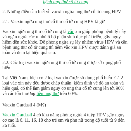
bệnh ung thư cổ tử cung
2. Những điều cần biết về vacxin ngừa ung thư cổ tử cung HPV
2.1. Vacxin ngừa ung thư cổ thư cổ tử cung HPV là gì?
Vacxin ngừa ung thư
cổ tử cung là
vắc
xin giúp phòng bệnh lý này
và ngăn ngừa các u nhú ở bộ phận sinh dục phát triển, gây nguy
hiểm đến sức khỏe. Để phòng ngừa sự lây nhiễm virus HPV và căn
bệnh ung thư cổ tử cung thì tiêm vắc xin HPV được đánh giá an
toàn và đem lại hiệu quả cao.
2.2. Các loại vacxin ngừa ung thư cổ tử cung được sử dụng phổ
biến
Tại Việt Nam, hiện có 2 loại vacxin được sử dụng phổ biến. Cả 2
loại vắc xin này đều được chấp thuận, kiểm định về độ an toàn và
hiệu quả, có thể làm giảm nguy cơ ung thư cổ tử cung lên tới 90%
và các tổn thương
tiền ung thư
trên 60%.
Vacxin Gardasil 4 (Mỹ)
Vacxin Gardasil
4 có khả năng phòng ngừa 4 tuýp HPV gây nguy
cơ cao là 6, 11, 16, 18 cho trẻ em và phụ nữ trong độ tuổi từ 9 đến
26 tuổi.