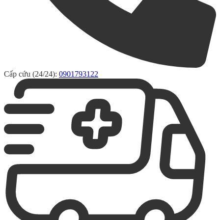
Cấp cứu (24/24):
0901793122