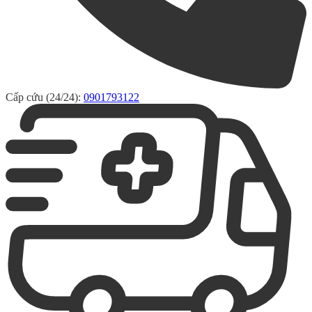
Cấp cứu (24/24):
0901793122