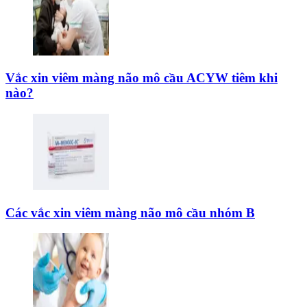
Vắc xin viêm màng não mô cầu ACYW tiêm khi
nào?
Các vắc xin viêm màng não mô cầu nhóm B