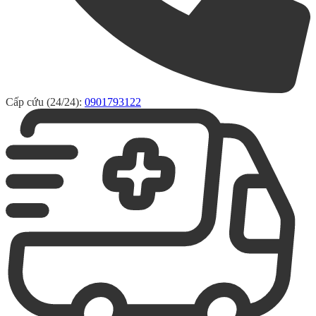
Cấp cứu (24/24):
0901793122