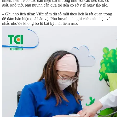
nhiên, nếu trẻ có các dấu hiệu bất thường như sốt cao kéo dài, co
giật, khó thở, phụ huynh cần đưa trẻ đến cơ sở y tế ngay lập tức.
– Ghi nhớ lịch tiêm: Việc tiêm đủ số mũi theo lịch là rất quan trọng
để đảm bảo hiệu quả bảo vệ. Phụ huynh nên ghi chép cẩn thận và
nhắc nhở để không bỏ lỡ bất kỳ mũi tiêm nào.