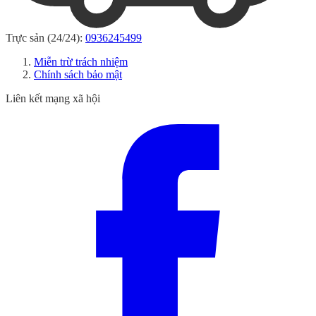
Trực sản (24/24):
0936245499
Miễn trừ trách nhiệm
Chính sách bảo mật
Liên kết mạng xã hội