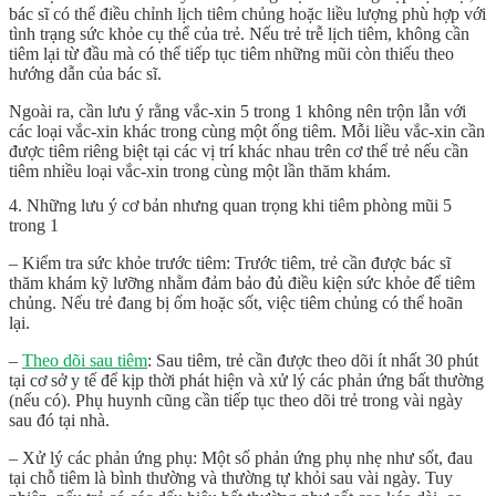
bác sĩ có thể điều chỉnh lịch tiêm chủng hoặc liều lượng phù hợp với
tình trạng sức khỏe cụ thể của trẻ. Nếu trẻ trễ lịch tiêm, không cần
tiêm lại từ đầu mà có thể tiếp tục tiêm những mũi còn thiếu theo
hướng dẫn của bác sĩ.
Ngoài ra, cần lưu ý rằng vắc-xin 5 trong 1 không nên trộn lẫn với
các loại vắc-xin khác trong cùng một ống tiêm. Mỗi liều vắc-xin cần
được tiêm riêng biệt tại các vị trí khác nhau trên cơ thể trẻ nếu cần
tiêm nhiều loại vắc-xin trong cùng một lần thăm khám.
4. Những lưu ý cơ bản nhưng quan trọng khi tiêm phòng mũi 5
trong 1
– Kiểm tra sức khỏe trước tiêm: Trước tiêm, trẻ cần được bác sĩ
thăm khám kỹ lưỡng nhằm đảm bảo đủ điều kiện sức khỏe để tiêm
chủng. Nếu trẻ đang bị ốm hoặc sốt, việc tiêm chủng có thể hoãn
lại.
–
Theo dõi sau tiêm
: Sau tiêm, trẻ cần được theo dõi ít nhất 30 phút
tại cơ sở y tế để kịp thời phát hiện và xử lý các phản ứng bất thường
(nếu có). Phụ huynh cũng cần tiếp tục theo dõi trẻ trong vài ngày
sau đó tại nhà.
– Xử lý các phản ứng phụ: Một số phản ứng phụ nhẹ như sốt, đau
tại chỗ tiêm là bình thường và thường tự khỏi sau vài ngày. Tuy