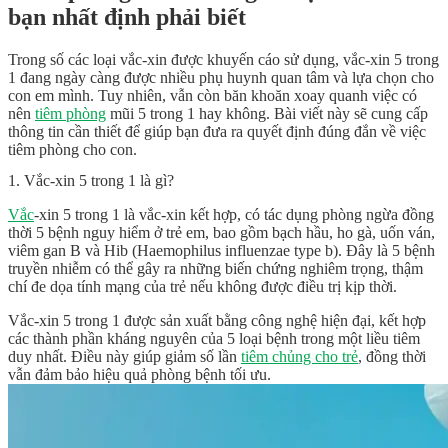
bạn nhất định phải biết
Trong số các loại vắc-xin được khuyến cáo sử dụng, vắc-xin 5 trong
1 đang ngày càng được nhiều phụ huynh quan tâm và lựa chọn cho
con em mình. Tuy nhiên, vẫn còn băn khoăn xoay quanh việc có
nên
tiêm phòng
mũi 5 trong 1 hay không. Bài viết này sẽ cung cấp
thông tin cần thiết để giúp bạn đưa ra quyết định đúng đắn về việc
tiêm phòng cho con.
1. Vắc-xin 5 trong 1 là gì?
Vắc
-xin 5 trong 1 là vắc-xin kết hợp, có tác dụng phòng ngừa đồng
thời 5 bệnh nguy hiểm ở trẻ em, bao gồm bạch hầu, ho gà, uốn ván,
viêm gan B và Hib (Haemophilus influenzae type b). Đây là 5 bệnh
truyền nhiễm có thể gây ra những biến chứng nghiêm trọng, thậm
chí đe dọa tính mạng của trẻ nếu không được điều trị kịp thời.
Vắc-xin 5 trong 1 được sản xuất bằng công nghệ hiện đại, kết hợp
các thành phần kháng nguyên của 5 loại bệnh trong một liều tiêm
duy nhất. Điều này giúp giảm số lần
tiêm chủng cho trẻ
, đồng thời
vẫn đảm bảo hiệu quả phòng bệnh tối ưu.