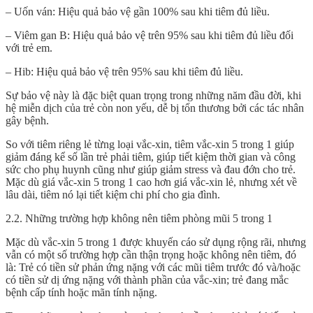
– Uốn ván: Hiệu quả bảo vệ gần 100% sau khi tiêm đủ liều.
– Viêm gan B: Hiệu quả bảo vệ trên 95% sau khi tiêm đủ liều đối
với trẻ em.
– Hib: Hiệu quả bảo vệ trên 95% sau khi tiêm đủ liều.
Sự bảo vệ này là đặc biệt quan trọng trong những năm đầu đời, khi
hệ miễn dịch của trẻ còn non yếu, dễ bị tổn thương bởi các tác nhân
gây bệnh.
So với tiêm riêng lẻ từng loại vắc-xin, tiêm vắc-xin 5 trong 1 giúp
giảm đáng kể số lần trẻ phải tiêm, giúp tiết kiệm thời gian và công
sức cho phụ huynh cũng như giúp giảm stress và đau đớn cho trẻ.
Mặc dù giá vắc-xin 5 trong 1 cao hơn giá vắc-xin lẻ, nhưng xét về
lâu dài, tiêm nó lại tiết kiệm chi phí cho gia đình.
2.2. Những trường hợp không nên tiêm phòng mũi 5 trong 1
Mặc dù vắc-xin 5 trong 1 được khuyến cáo sử dụng rộng rãi, nhưng
vẫn có một số trường hợp cần thận trọng hoặc không nên tiêm, đó
là: Trẻ có tiền sử phản ứng nặng với các mũi tiêm trước đó và/hoặc
có tiền sử dị ứng nặng với thành phần của vắc-xin; trẻ đang mắc
bệnh cấp tính hoặc mãn tính nặng.