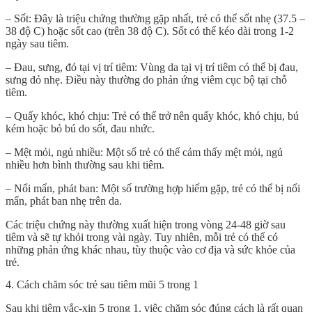
– Sốt: Đây là triệu chứng thường gặp nhất, trẻ có thể sốt nhẹ (37.5 –
38 độ C) hoặc sốt cao (trên 38 độ C). Sốt có thể kéo dài trong 1-2
ngày sau tiêm.
– Đau, sưng, đỏ tại vị trí tiêm: Vùng da tại vị trí tiêm có thể bị đau,
sưng đỏ nhẹ. Điều này thường do phản ứng viêm cục bộ tại chỗ
tiêm.
– Quấy khóc, khó chịu: Trẻ có thể trở nên quấy khóc, khó chịu, bú
kém hoặc bỏ bú do sốt, đau nhức.
– Mệt mỏi, ngủ nhiều: Một số trẻ có thể cảm thấy mệt mỏi, ngủ
nhiều hơn bình thường sau khi tiêm.
– Nổi mẩn, phát ban: Một số trường hợp hiếm gặp, trẻ có thể bị nổi
mẩn, phát ban nhẹ trên da.
Các triệu chứng này thường xuất hiện trong vòng 24-48 giờ sau
tiêm và sẽ tự khỏi trong vài ngày. Tuy nhiên, mỗi trẻ có thể có
những phản ứng khác nhau, tùy thuộc vào cơ địa và sức khỏe của
trẻ.
4. Cách chăm sóc trẻ sau tiêm mũi 5 trong 1
Sau khi tiêm vắc-xin 5 trong 1, việc chăm sóc đúng cách là rất quan