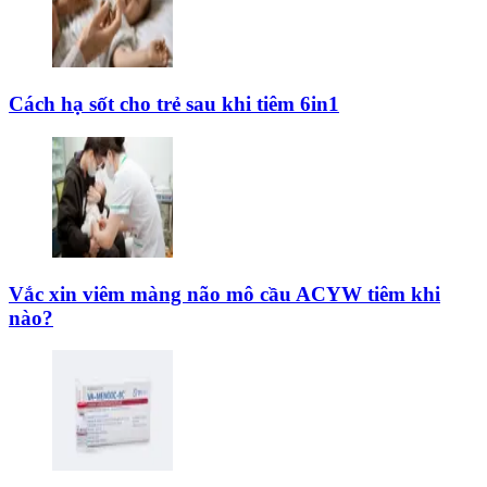
Cách hạ sốt cho trẻ sau khi tiêm 6in1
Vắc xin viêm màng não mô cầu ACYW tiêm khi
nào?