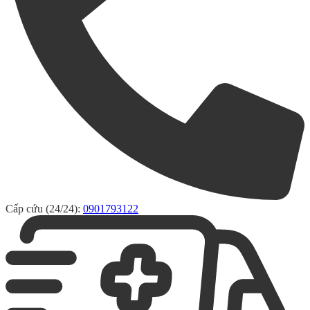
Cấp cứu (24/24):
0901793122