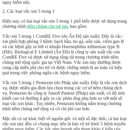
nguy hiểm này.
2. Các loại vắc-xin 5 trong 1
Hiện nay, có hai loại vắc-xin 5 trong 1 phổ biến được sử dụng trong
chương trình
tiêm chủng cho trẻ em
, bao gồm:
Vắc-xin 5 trong 1 ComBE Five (do Ấn Độ sản xuất): Đây là vắc-
xin phối hợp phòng 5 bệnh: bạch hầu, ho gà, uốn ván, viêm gan B
và các bệnh gây ra bởi vi khuẩn Haemophilus influenzae type B
(Hib). Biological E Limited (Ấn Độ) là công ty sản xuất vắc-xin
ComBE Five và được sử dụng rộng rãi trong chương trình tiêm
chủng mở rộng quốc gia tại Việt Nam. Vắc-xin này thường được
cung cấp miễn phí cho trẻ và được chứng minh là an toàn và hiệu
quả trong việc phòng ngừa các bệnh nguy hiểm.
Vắc-xin 5 trong 1 Pentaxim (do Pháp sản xuất): Đây là vắc-xin dịch
vụ, được nhiều gia đình lựa chọn trong các cơ sở tiêm chủng dịch
vụ. Pentaxim do công ty Sanofi Pasteur (Pháp) sản xuất, có độ tinh
khiết cao và thường ít gây ra các phản ứng phụ hơn so với một số
loại vắc-xin khác. Tuy nhiên, Pentaxim không nằm trong chương
trình tiêm chủng mở rộng và có chi phí cao hơn.
Mặc dù có sự khác biệt về nguồn gốc và một số đặc tính, cả hai loại
vắc-xin này đều có chung mục tiêu là bảo vệ trẻ khỏi 5 bệnh truyền
nhiễm nguy hiểm. Các bậc phụ huynh nên tham khảo ý kiến của