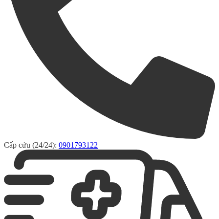
Cấp cứu (24/24):
0901793122