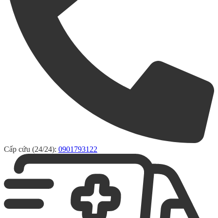
Cấp cứu (24/24):
0901793122