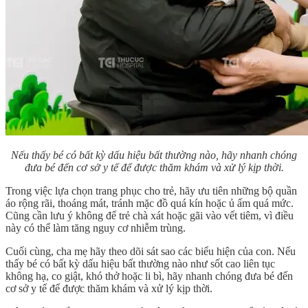
Nếu thấy bé có bất kỳ dấu hiệu bất thường nào, hãy nhanh chóng
đưa bé đến cơ sở y tế để được thăm khám và xử lý kịp thời.
Trong việc lựa chọn trang phục cho trẻ, hãy ưu tiên những bộ quần
áo rộng rãi, thoáng mát, tránh mặc đồ quá kín hoặc ủ ấm quá mức.
Cũng cần lưu ý không để trẻ chà xát hoặc gãi vào vết tiêm, vì điều
này có thể làm tăng nguy cơ nhiễm trùng.
Cuối cùng, cha mẹ hãy theo dõi sát sao các biểu hiện của con. Nếu
thấy bé có bất kỳ dấu hiệu bất thường nào như sốt cao liên tục
không hạ, co giật, khó thở hoặc li bì, hãy nhanh chóng đưa bé đến
cơ sở y tế để được thăm khám và xử lý kịp thời.