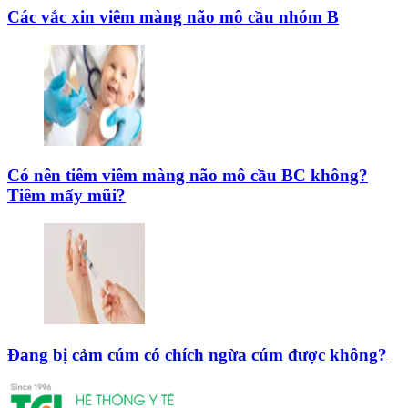
Các vắc xin viêm màng não mô cầu nhóm B
Có nên tiêm viêm màng não mô cầu BC không?
Tiêm mấy mũi?
Đang bị cảm cúm có chích ngừa cúm được không?