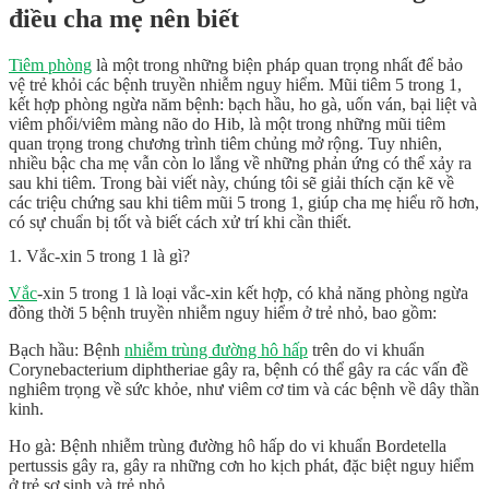
điều cha mẹ nên biết
Tiêm phòng
là một trong những biện pháp quan trọng nhất để bảo
vệ trẻ khỏi các bệnh truyền nhiễm nguy hiểm. Mũi tiêm 5 trong 1,
kết hợp phòng ngừa năm bệnh: bạch hầu, ho gà, uốn ván, bại liệt và
viêm phổi/viêm màng não do Hib, là một trong những mũi tiêm
quan trọng trong chương trình tiêm chủng mở rộng. Tuy nhiên,
nhiều bậc cha mẹ vẫn còn lo lắng về những phản ứng có thể xảy ra
sau khi tiêm. Trong bài viết này, chúng tôi sẽ giải thích cặn kẽ về
các triệu chứng sau khi tiêm mũi 5 trong 1, giúp cha mẹ hiểu rõ hơn,
có sự chuẩn bị tốt và biết cách xử trí khi cần thiết.
1. Vắc-xin 5 trong 1 là gì?
Vắc
-xin 5 trong 1 là loại vắc-xin kết hợp, có khả năng phòng ngừa
đồng thời 5 bệnh truyền nhiễm nguy hiểm ở trẻ nhỏ, bao gồm:
Bạch hầu: Bệnh
nhiễm trùng đường hô hấp
trên do vi khuẩn
Corynebacterium diphtheriae gây ra, bệnh có thể gây ra các vấn đề
nghiêm trọng về sức khỏe, như viêm cơ tim và các bệnh về dây thần
kinh.
Ho gà: Bệnh nhiễm trùng đường hô hấp do vi khuẩn Bordetella
pertussis gây ra, gây ra những cơn ho kịch phát, đặc biệt nguy hiểm
ở trẻ sơ sinh và trẻ nhỏ.