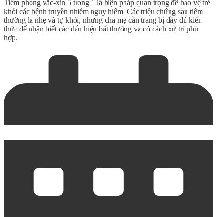
Tiêm phòng vắc-xin 5 trong 1 là biện pháp quan trọng để bảo vệ trẻ
khỏi các bệnh truyền nhiễm nguy hiểm. Các triệu chứng sau tiêm
thường là nhẹ và tự khỏi, nhưng cha mẹ cần trang bị đầy đủ kiến
thức để nhận biết các dấu hiệu bất thường và có cách xử trí phù
hợp.