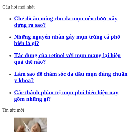
Câu hỏi mới nhất
Chế độ ăn uống cho da mụn nên được xây
dựng ra sao?
Những nguyên nhân gây mụn trứng cá phổ
biến là gì?
Tác dụng của retinol với mụn mang lại hiệu
quả thế nào?
Làm sao để chăm sóc da dầu mụn đúng chuẩn
y khoa?
Các thành phần trị mụn phổ biến hiện nay
gồm những gì?
Tin tức mới