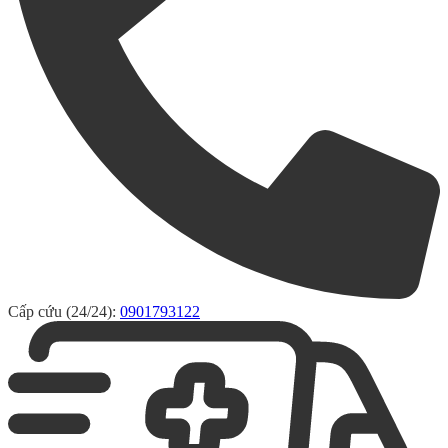
Cấp cứu (24/24):
0901793122