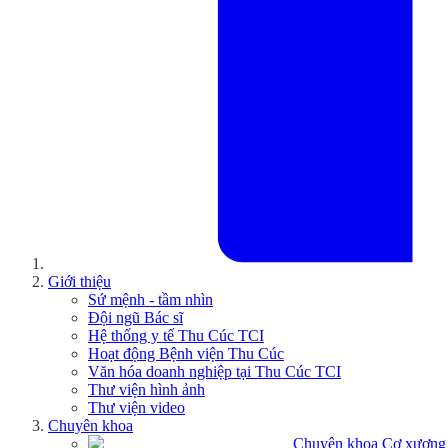
Giới thiệu
Sứ mệnh - tầm nhìn
Đội ngũ Bác sĩ
Hệ thống y tế Thu Cúc TCI
Hoạt động Bệnh viện Thu Cúc
Văn hóa doanh nghiệp tại Thu Cúc TCI
Thư viện hình ảnh
Thư viện video
Chuyên khoa
Chuyên khoa Cơ xương