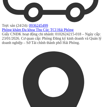
Trực sản (24/24):
0936245499
Phòng khám Đa khoa Thu Cúc TCI Hải Phòng
Giấy CNĐK hoạt động chi nhánh: 0102624215-018 – Ngày cấp:
23/01/2026. Cơ quan cấp: Phòng Đăng ký kinh doanh và Quản lý
doanh nghiệp – Sở Tài chính thành phố Hải Phòng.