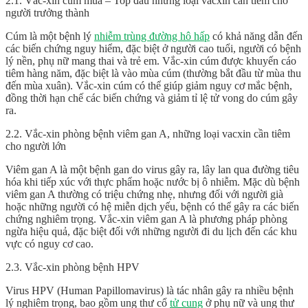
2.1. Vắc-xin cúm mùa – Top đầu những loại vacxin cần tiêm cho
người trưởng thành
Cúm là một bệnh lý
nhiễm trùng đường hô hấp
có khả năng dẫn đến
các biến chứng nguy hiểm, đặc biệt ở người cao tuổi, người có bệnh
lý nền, phụ nữ mang thai và trẻ em. Vắc-xin cúm được khuyến cáo
tiêm hàng năm, đặc biệt là vào mùa cúm (thường bắt đầu từ mùa thu
đến mùa xuân). Vắc-xin cúm có thể giúp giảm nguy cơ mắc bệnh,
đồng thời hạn chế các biến chứng và giảm tỉ lệ tử vong do cúm gây
ra.
2.2. Vắc-xin phòng bệnh viêm gan A, những loại vacxin cần tiêm
cho người lớn
Viêm gan A là một bệnh gan do virus gây ra, lây lan qua đường tiêu
hóa khi tiếp xúc với thực phẩm hoặc nước bị ô nhiễm. Mặc dù bệnh
viêm gan A thường có triệu chứng nhẹ, nhưng đối với người già
hoặc những người có hệ miễn dịch yếu, bệnh có thể gây ra các biến
chứng nghiêm trọng. Vắc-xin viêm gan A là phương pháp phòng
ngừa hiệu quả, đặc biệt đối với những người đi du lịch đến các khu
vực có nguy cơ cao.
2.3. Vắc-xin phòng bệnh HPV
Virus HPV (Human Papillomavirus) là tác nhân gây ra nhiều bệnh
lý nghiêm trọng, bao gồm ung thư cổ
tử cung
ở phụ nữ và ung thư