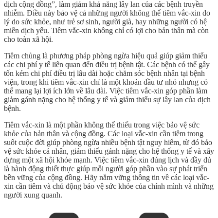
dịch cộng đồng”, làm giảm khả năng lây lan của các bệnh truyền
nhiễm. Điều này bảo vệ cả những người không thể tiêm vắc-xin do
lý do sức khỏe, như trẻ sơ sinh, người già, hay những người có hệ
miễn dịch yếu. Tiêm vắc-xin không chỉ có lợi cho bản thân mà còn
cho toàn xã hội.
Tiêm chủng là phương pháp phòng ngừa hiệu quả giúp giảm thiểu
các chi phí y tế liên quan đến điều trị bệnh tật. Các bệnh có thể gây
tốn kém chi phí điều trị lâu dài hoặc chăm sóc bệnh nhân tại bệnh
viện, trong khi tiêm vắc-xin chỉ là một khoản đầu tư nhỏ nhưng có
thể mang lại lợi ích lớn về lâu dài. Việc tiêm vắc-xin góp phần làm
giảm gánh nặng cho hệ thống y tế và giảm thiểu sự lây lan của dịch
bệnh.
Tiêm vắc-xin là một phần không thể thiếu trong việc bảo vệ sức
khỏe của bản thân và cộng đồng. Các loại vắc-xin cần tiêm trong
suốt cuộc đời giúp phòng ngừa nhiều bệnh tật nguy hiểm, từ đó bảo
vệ sức khỏe cá nhân, giảm thiểu gánh nặng cho hệ thống y tế và xây
dựng một xã hội khỏe mạnh. Việc tiêm vắc-xin đúng lịch và đầy đủ
là hành động thiết thực giúp mỗi người góp phần vào sự phát triển
bền vững của cộng đồng. Hãy nắm vững thông tin về các loại vắc-
xin cần tiêm và chủ động bảo vệ sức khỏe của chính mình và những
người xung quanh.