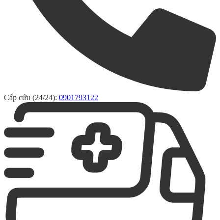
Cấp cứu (24/24):
0901793122