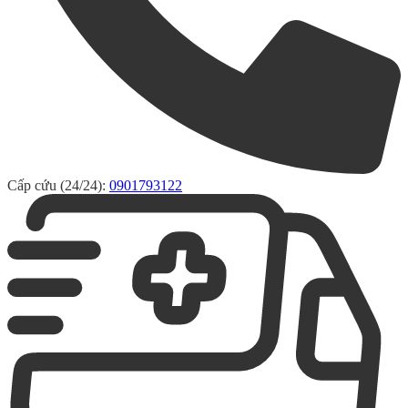
Cấp cứu (24/24):
0901793122