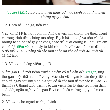
Vắc xin MMR
giúp giảm thiểu nguy cơ mắc bệnh và những biến
chứng nguy hiểm.
1.2. Bạch hầu, ho gà, uốn ván
Vắc-xin DTP là một trong những loại vắc-xin không thể thiếu trong
chương trình tiêm chủng mở rộng. Bạch hầu, ho gà và uốn ván là
những bệnh có thể gây tử vong hoặc để lại di chứng lâu dài. Trẻ em
cần được
tiêm vắc
-xin này từ khi còn nhỏ, với các mũi tiêm đầu tiên
ở độ tuổi 2, 4, 6 tháng và các mũi nhắc lại vào độ tuổi 4-6 tuổi và
11-12 tuổi.
1.3. Vắc-xin phòng viêm gan B
Viêm gan B là một bệnh truyền nhiễm có thể dẫn đến
xơ gan
, ung
thư gan hoặc thậm chí tử vong. Vắc-xin viêm gan B cần được tiêm
cho trẻ ngay sau khi sinh, và sau đó là các mũi tiêm nhắc lại vào 1-2
tháng và 6 tháng tuổi. Tiêm vắc-xin viêm gan B giúp tạo miễn dịch
suốt đời, ngăn ngừa viêm gan B và các biến chứng nguy hiểm của
bệnh.
2. Vắc-xin cho người trưởng thành