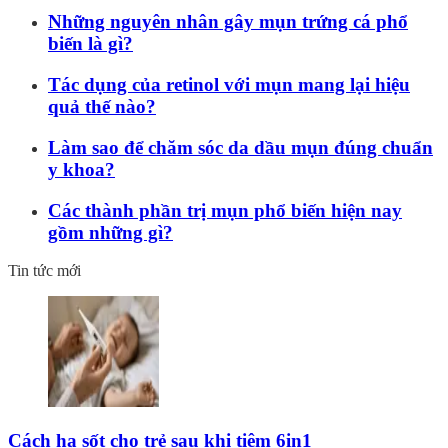
Những nguyên nhân gây mụn trứng cá phổ
biến là gì?
Tác dụng của retinol với mụn mang lại hiệu
quả thế nào?
Làm sao để chăm sóc da dầu mụn đúng chuẩn
y khoa?
Các thành phần trị mụn phổ biến hiện nay
gồm những gì?
Tin tức mới
Cách hạ sốt cho trẻ sau khi tiêm 6in1