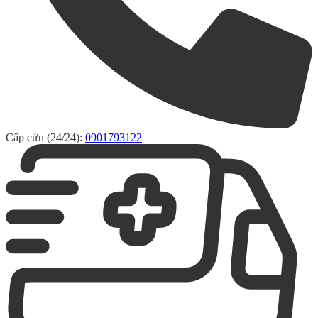
Cấp cứu (24/24):
0901793122