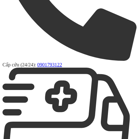
Cấp cứu (24/24):
0901793122