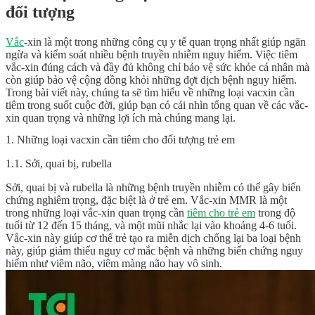
đối tượng
Vắc
-xin là một trong những công cụ y tế quan trọng nhất giúp ngăn
ngừa và kiểm soát nhiều bệnh truyền nhiễm nguy hiểm. Việc tiêm
vắc-xin đúng cách và đầy đủ không chỉ bảo vệ sức khỏe cá nhân mà
còn giúp bảo vệ cộng đồng khỏi những đợt dịch bệnh nguy hiểm.
Trong bài viết này, chúng ta sẽ tìm hiểu về những loại vacxin cần
tiêm trong suốt cuộc đời, giúp bạn có cái nhìn tổng quan về các vắc-
xin quan trọng và những lợi ích mà chúng mang lại.
1. Những loại vacxin cần tiêm cho đối tượng trẻ em
1.1. Sởi, quai bị, rubella
Sởi, quai bị và rubella là những bệnh truyền nhiễm có thể gây biến
chứng nghiêm trọng, đặc biệt là ở trẻ em. Vắc-xin MMR là một
trong những loại vắc-xin quan trọng cần
tiêm cho trẻ em
trong độ
tuổi từ 12 đến 15 tháng, và một mũi nhắc lại vào khoảng 4-6 tuổi.
Vắc-xin này giúp cơ thể trẻ tạo ra miễn dịch chống lại ba loại bệnh
này, giúp giảm thiểu nguy cơ mắc bệnh và những biến chứng nguy
hiểm như viêm não, viêm màng não hay vô sinh.