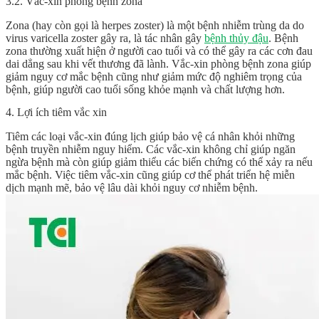
3.2. Vắc-xin phòng bệnh zona
Zona (hay còn gọi là herpes zoster) là một bệnh nhiễm trùng da do
virus varicella zoster gây ra, là tác nhân gây
bệnh thủy đậu
. Bệnh
zona thường xuất hiện ở người cao tuổi và có thể gây ra các cơn đau
dai dẳng sau khi vết thương đã lành. Vắc-xin phòng bệnh zona giúp
giảm nguy cơ mắc bệnh cũng như giảm mức độ nghiêm trọng của
bệnh, giúp người cao tuổi sống khỏe mạnh và chất lượng hơn.
4. Lợi ích tiêm vắc xin
Tiêm các loại vắc-xin đúng lịch giúp bảo vệ cá nhân khỏi những
bệnh truyền nhiễm nguy hiểm. Các vắc-xin không chỉ giúp ngăn
ngừa bệnh mà còn giúp giảm thiểu các biến chứng có thể xảy ra nếu
mắc bệnh. Việc tiêm vắc-xin cũng giúp cơ thể phát triển hệ miễn
dịch mạnh mẽ, bảo vệ lâu dài khỏi nguy cơ nhiễm bệnh.