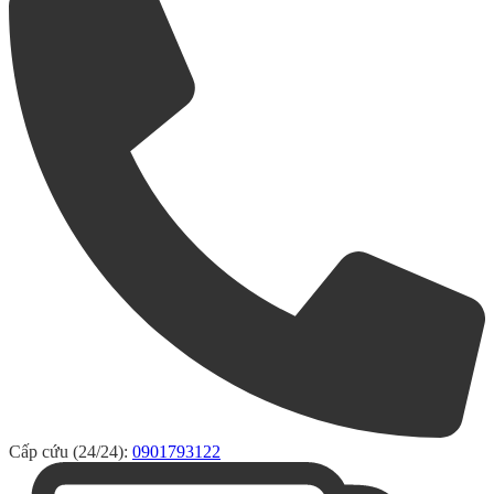
Cấp cứu (24/24):
0901793122