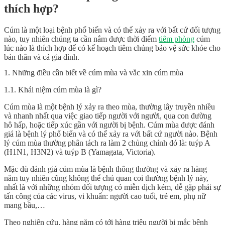
thích hợp?
Cúm là một loại bệnh phổ biến và có thể xảy ra với bất cứ đối tượng
nào, tuy nhiên chúng ta cần nắm được
thời điểm
tiêm phòng
cúm
lúc nào là thích hợp để có kế hoạch tiêm chủng bảo vệ sức khỏe cho
bản thân và cả gia đình.
1. Những điều cần biết về cúm mùa và vắc xin cúm mùa
1.1. Khái niệm cúm mùa là gì?
Cúm mùa là một bệnh lý xảy ra theo mùa, thường lây truyền nhiều
và nhanh nhất qua việc giao tiếp người với người, qua con đường
hô hấp, hoặc tiếp xúc gần với người bị bệnh. Cúm mùa được đánh
giá là bệnh lý phổ biến và có thể xảy ra với bất cứ người nào. Bệnh
lý cúm mùa thường phân tách ra làm 2 chủng chính đó là: tuýp A
(H1N1, H3N2) và tuýp B (Yamagata, Victoria).
Mặc dù đánh giá cúm mùa là bệnh thông thường và xảy ra hàng
năm tuy nhiên cũng không thể chủ quan coi thường bệnh lý này,
nhất là với những nhóm đối tượng có miễn dịch kém, dễ gặp phải sự
tấn công của các virus, vi khuẩn: người cao tuổi, trẻ em, phụ nữ
mang bầu,…
Theo nghiên cứu, hàng năm có tới hàng triệu người bị mắc bệnh