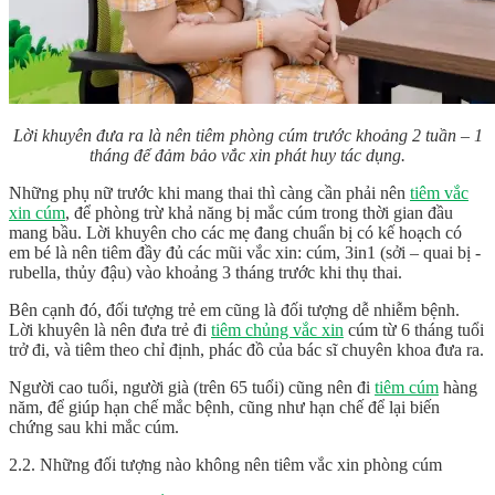
Lời khuyên đưa ra là nên tiêm phòng cúm trước khoảng 2 tuần – 1
tháng để đảm bảo vắc xin phát huy tác dụng.
Những phụ nữ trước khi mang thai thì càng cần phải nên
tiêm vắc
xin cúm
, để phòng trừ khả năng bị mắc cúm trong thời gian đầu
mang bầu. Lời khuyên cho các mẹ đang chuẩn bị có kế hoạch có
em bé là nên tiêm đầy đủ các mũi vắc xin: cúm, 3in1 (sởi – quai bị -
rubella, thủy đậu) vào khoảng 3 tháng trước khi thụ thai.
Bên cạnh đó, đối tượng trẻ em cũng là đối tượng dễ nhiễm bệnh.
Lời khuyên là nên đưa trẻ đi
tiêm chủng vắc xin
cúm từ 6 tháng tuổi
trở đi, và tiêm theo chỉ định, phác đồ của bác sĩ chuyên khoa đưa ra.
Người cao tuổi, người già (trên 65 tuổi) cũng nên đi
tiêm cúm
hàng
năm, để giúp hạn chế mắc bệnh, cũng như hạn chế để lại biến
chứng sau khi mắc cúm.
2.2. Những đối tượng nào không nên tiêm vắc xin phòng cúm