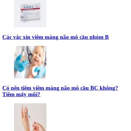
Các vắc xin viêm màng não mô cầu nhóm B
Có nên tiêm viêm màng não mô cầu BC không?
Tiêm mấy mũi?