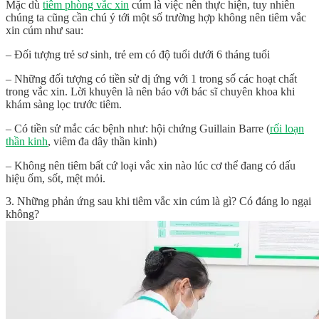
Mặc dù
tiêm phòng vắc xin
cúm là việc nên thực hiện, tuy nhiên
chúng ta cũng cần chú ý tới một số trường hợp không nên tiêm vắc
xin cúm như sau:
– Đối tượng trẻ sơ sinh, trẻ em có độ tuổi dưới 6 tháng tuổi
– Những đối tượng có tiền sử dị ứng với 1 trong số các hoạt chất
trong vắc xin. Lời khuyên là nên báo với bác sĩ chuyên khoa khi
khám sàng lọc trước tiêm.
– Có tiền sử mắc các bệnh như: hội chứng Guillain Barre (
rối loạn
thần kinh
, viêm đa dây thần kinh)
– Không nên tiêm bất cứ loại vắc xin nào lúc cơ thể đang có dấu
hiệu ốm, sốt, mệt mỏi.
3. Những phản ứng sau khi tiêm vắc xin cúm là gì? Có đáng lo ngại
không?