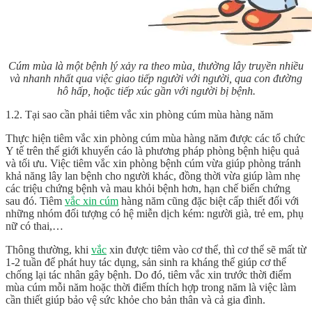
Cúm mùa là một bệnh lý xảy ra theo mùa, thường lây truyền nhiều
và nhanh nhất qua việc giao tiếp người với người, qua con đường
hô hấp, hoặc tiếp xúc gần với người bị bệnh.
1.2. Tại sao cần phải tiêm vắc xin phòng cúm mùa hàng năm
Thực hiện tiêm vắc xin phòng cúm mùa hàng năm được các tổ chức
Y tế trên thế giới khuyến cáo là phương pháp phòng bệnh hiệu quả
và tối ưu. Việc tiêm vắc xin phòng bệnh cúm vừa giúp phòng tránh
khả năng lây lan bệnh cho người khác, đồng thời vừa giúp làm nhẹ
các triệu chứng bệnh và mau khỏi bệnh hơn, hạn chế biến chứng
sau đó. Tiêm
vắc xin cúm
hàng năm cũng đặc biệt cấp thiết đối với
những nhóm đối tượng có hệ miễn dịch kém: người già, trẻ em, phụ
nữ có thai,…
Thông thường, khi
vắc
xin được tiêm vào cơ thể, thì cơ thể sẽ mất từ
1-2 tuần để phát huy tác dụng, sản sinh ra kháng thể giúp cơ thể
chống lại tác nhân gây bệnh. Do đó, tiêm vắc xin trước thời điểm
mùa cúm mỗi năm hoặc thời điểm thích hợp trong năm là việc làm
cần thiết giúp bảo vệ sức khỏe cho bản thân và cả gia đình.