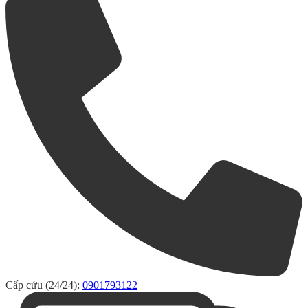
Cấp cứu (24/24):
0901793122