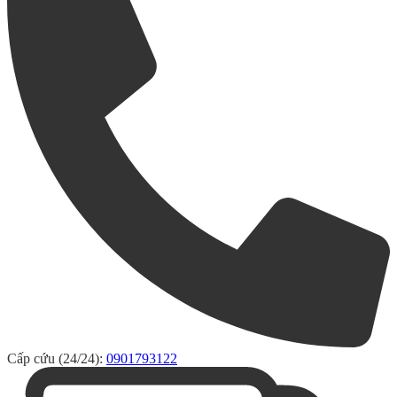
Cấp cứu (24/24):
0901793122