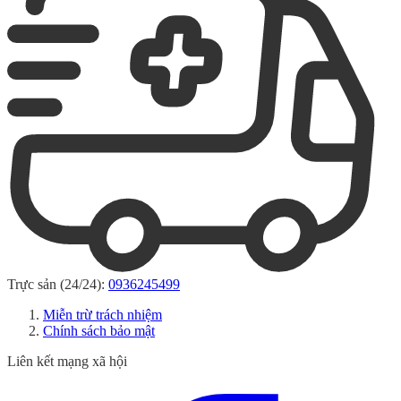
Trực sản (24/24):
0936245499
Miễn trừ trách nhiệm
Chính sách bảo mật
Liên kết mạng xã hội