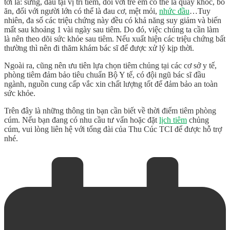
tới là: sưng, đau tại vị trí tiêm, đối với trẻ em có thể là quấy khóc, bỏ
ăn, đối với người lớn có thể là đau cơ, mệt mỏi,
nhức đầu
…Tuy
nhiên, đa số các triệu chứng này đều có khả năng suy giảm và biến
mất sau khoảng 1 vài ngày sau tiêm. Do đó, việc chúng ta cần làm
là nên theo dõi sức khỏe sau tiêm. Nếu xuất hiện các triệu chứng bất
thường thì nên đi thăm khám bác sĩ để được xử lý kịp thời.
Ngoài ra, cũng nên ưu tiên lựa chọn tiêm chủng tại các cơ sở y tế,
phòng tiêm đảm bảo tiêu chuẩn Bộ Y tế, có đội ngũ bác sĩ đầu
ngành, nguồn cung cấp vắc xin chất lượng tốt để đảm bảo an toàn
sức khỏe.
Trên đây là những thông tin bạn cần biết về
thời điểm tiêm phòng
cúm
. Nếu bạn đang có nhu cầu tư vấn hoặc đặt
lịch tiêm
chủng
cúm, vui lòng liên hệ với tổng đài của Thu Cúc TCI để được hỗ trợ
nhé.