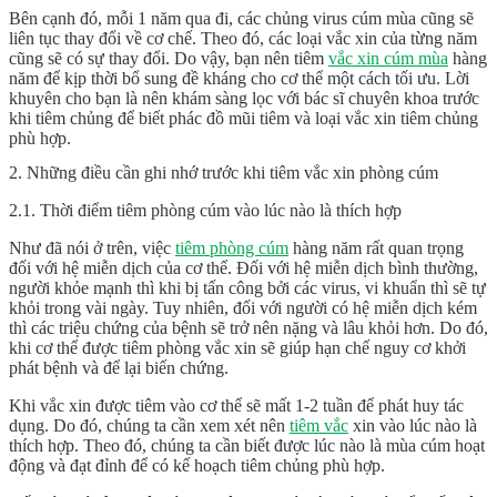
Bên cạnh đó, mỗi 1 năm qua đi, các chủng virus cúm mùa cũng sẽ
liên tục thay đổi về cơ chế. Theo đó, các loại vắc xin của từng năm
cũng sẽ có sự thay đổi. Do vậy, bạn nên tiêm
vắc xin cúm mùa
hàng
năm để kịp thời bổ sung đề kháng cho cơ thể một cách tối ưu. Lời
khuyên cho bạn là nên khám sàng lọc với bác sĩ chuyên khoa trước
khi tiêm chủng để biết phác đồ mũi tiêm và loại vắc xin tiêm chủng
phù hợp.
2. Những điều cần ghi nhớ trước khi tiêm vắc xin phòng cúm
2.1. Thời điểm tiêm phòng cúm vào lúc nào là thích hợp
Như đã nói ở trên, việc
tiêm phòng cúm
hàng năm rất quan trọng
đối với hệ miễn dịch của cơ thể. Đối với hệ miễn dịch bình thường,
người khỏe mạnh thì khi bị tấn công bởi các virus, vi khuẩn thì sẽ tự
khỏi trong vài ngày. Tuy nhiên, đối với người có hệ miễn dịch kém
thì các triệu chứng của bệnh sẽ trở nên nặng và lâu khỏi hơn. Do đó,
khi cơ thể được tiêm phòng vắc xin sẽ giúp hạn chế nguy cơ khởi
phát bệnh và để lại biến chứng.
Khi vắc xin được tiêm vào cơ thể sẽ mất 1-2 tuần để phát huy tác
dụng. Do đó, chúng ta cần xem xét nên
tiêm vắc
xin vào lúc nào là
thích hợp. Theo đó, chúng ta cần biết được lúc nào là mùa cúm hoạt
động và đạt đỉnh để có kế hoạch tiêm chủng phù hợp.