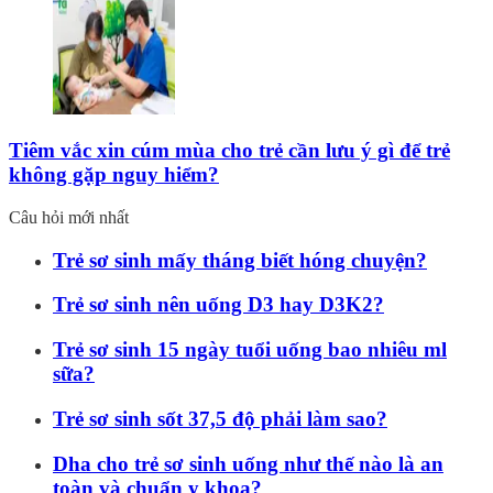
Tiêm vắc xin cúm mùa cho trẻ cần lưu ý gì để trẻ
không gặp nguy hiểm?
Câu hỏi mới nhất
Trẻ sơ sinh mấy tháng biết hóng chuyện?
Trẻ sơ sinh nên uống D3 hay D3K2?
Trẻ sơ sinh 15 ngày tuổi uống bao nhiêu ml
sữa?
Trẻ sơ sinh sốt 37,5 độ phải làm sao?
Dha cho trẻ sơ sinh uống như thế nào là an
toàn và chuẩn y khoa?