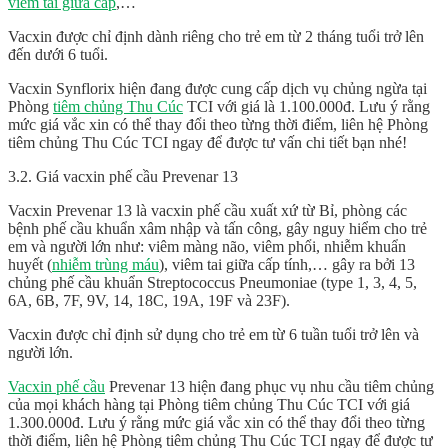
viêm tai giữa cấp
,…
Vacxin được chỉ định dành riêng cho trẻ em từ 2 tháng tuổi trở lên
đến dưới 6 tuổi.
Vacxin Synflorix hiện đang được cung cấp dịch vụ chủng ngừa tại
Phòng
tiêm chủng Thu Cúc
TCI với giá là 1.100.000đ. Lưu ý rằng
mức giá vắc xin có thể thay đổi theo từng thời điểm, liên hệ Phòng
tiêm chủng Thu Cúc TCI ngay để được tư vấn chi tiết bạn nhé!
3.2. Giá vacxin phế cầu Prevenar 13
Vacxin Prevenar 13 là vacxin phế cầu xuất xứ từ Bỉ, phòng các
bệnh phế cầu khuẩn xâm nhập và tấn công, gây nguy hiểm cho trẻ
em và người lớn như: viêm màng não, viêm phổi, nhiễm khuẩn
huyết (
nhiễm trùng máu
), viêm tai giữa cấp tính,… gây ra bởi 13
chủng phế cầu khuẩn Streptococcus Pneumoniae (type 1, 3, 4, 5,
6A, 6B, 7F, 9V, 14, 18C, 19A, 19F và 23F).
Vacxin được chỉ định sử dụng cho trẻ em từ 6 tuần tuổi trở lên và
người lớn.
Vacxin phế cầu
Prevenar 13 hiện đang phục vụ nhu cầu tiêm chủng
của mọi khách hàng tại Phòng tiêm chủng Thu Cúc TCI với giá
1.300.000đ. Lưu ý rằng mức giá vắc xin có thể thay đổi theo từng
thời điểm, liên hệ Phòng tiêm chủng Thu Cúc TCI ngay để được tư