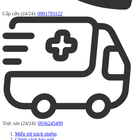
Cấp cứu (24/24):
0901793122
Trực sản (24/24):
0936245499
Miễn trừ trách nhiệm
Chính sách bảo mật