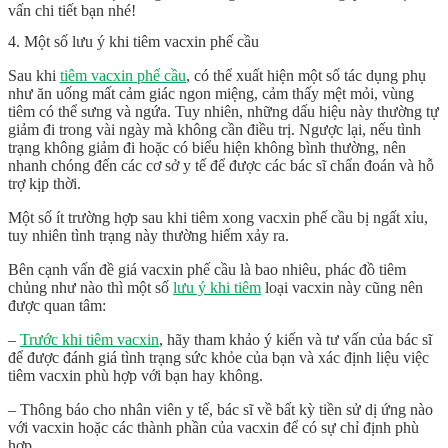
vấn chi tiết bạn nhé!
4. Một số lưu ý khi tiêm vacxin phế cầu
Sau khi
tiêm vacxin phế cầu
, có thể xuất hiện một số tác dụng phụ
như ăn uống mất cảm giác ngon miệng, cảm thấy mệt mỏi, vùng
tiêm có thể sưng và ngứa. Tuy nhiên, những dấu hiệu này thường tự
giảm đi trong vài ngày mà không cần điều trị. Ngược lại, nếu tình
trạng không giảm đi hoặc có biểu hiện không bình thường, nên
nhanh chóng đến các cơ sở y tế để được các bác sĩ chẩn đoán và hỗ
trợ kịp thời.
Một số ít trường hợp sau khi tiêm xong vacxin phế cầu bị ngất xỉu,
tuy nhiên tình trạng này thường hiếm xảy ra.
Bên cạnh vấn đề
giá vacxin phế cầu
là bao nhiêu, phác đồ tiêm
chủng như nào thì một số
lưu ý khi tiêm
loại vacxin này cũng nên
được quan tâm:
–
Trước khi tiêm vacxin
, hãy tham khảo ý kiến ​​và tư vấn của bác sĩ
để được đánh giá tình trạng sức khỏe của bạn và xác định liệu việc
tiêm vacxin phù hợp với bạn hay không.
– Thông báo cho nhân viên y tế, bác sĩ về bất kỳ tiền sử dị ứng nào
với vacxin hoặc các thành phần của vacxin để có sự chỉ định phù
hợp.