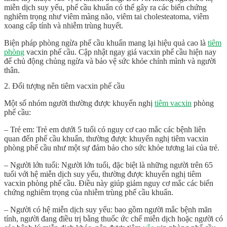
miễn dịch suy yếu, phế cầu khuẩn có thể gây ra các biến chứng
nghiêm trọng như viêm màng não, viêm tai cholesteatoma, viêm
xoang cấp tính và nhiễm trùng huyết.
Biện pháp phòng ngừa phế cầu khuẩn mang lại hiệu quả cao là
tiêm
phòng
vacxin phế cầu. Cập nhật ngay
giá vacxin phế cầu
hiện nay
để chủ động chủng ngừa và bảo vệ sức khỏe chính mình và người
thân.
2. Đối tượng nên tiêm vacxin phế cầu
Một số nhóm người thường được khuyến nghị
tiêm vacxin
phòng
phế cầu:
– Trẻ em: Trẻ em dưới 5 tuổi có nguy cơ cao mắc các bệnh liên
quan đến phế cầu khuẩn, thường được khuyến nghị tiêm vacxin
phòng phế cầu như một sự đảm bảo cho sức khỏe tương lai của trẻ.
– Người lớn tuổi: Người lớn tuổi, đặc biệt là những người trên 65
tuổi với hệ miễn dịch suy yếu, thường được khuyến nghị tiêm
vacxin phòng phế cầu. Điều này giúp giảm nguy cơ mắc các biến
chứng nghiêm trọng của nhiễm trùng phế cầu khuẩn.
– Người có hệ miễn dịch suy yếu: bao gồm người mắc bệnh mãn
tính, người đang điều trị bằng thuốc ức chế miễn dịch hoặc người có