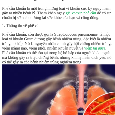
Phế cầu khuẩn là một trong những loại vi khuẩn cực kỳ nguy hiểm,
gây ra nhiều bệnh lý. Tham khảo ngay
giá vacxin phế cầu
để có sự
chuẩn bị sớm cho tương lai sức khỏe của bạn và cộng đồng.
1. Thông tin về phế cầu
Phế cầu khuẩn, còn được gọi là Streptococcus pneumoniae, là một
loại vi khuẩn Gram dương gây bệnh nhiễm trùng, đặc biệt là nhiễm
trùng hô hấp. Nó là nguyên nhân chính gây hội chứng nhiễm trùng,
viêm màng não, viêm phổi, nhiễm khuẩn huyết và
viêm tai giữa
.
Phế cầu khuẩn có thể tồn tại trong hệ hô hấp của người khỏe mạnh
mà không gây ra triệu chứng bệnh, nhưng khi hệ miễn dịch yếu, nó
có thể gây ra các bệnh nhiễm trùng nghiêm trọng.