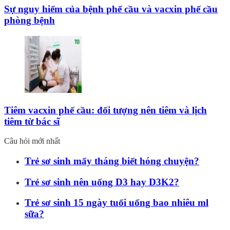
Sự nguy hiểm của bệnh phế cầu và vacxin phế cầu
phòng bệnh
Tiêm vacxin phế cầu: đối tượng nên tiêm và lịch
tiêm từ bác sĩ
Câu hỏi mới nhất
Trẻ sơ sinh mấy tháng biết hóng chuyện?
Trẻ sơ sinh nên uống D3 hay D3K2?
Trẻ sơ sinh 15 ngày tuổi uống bao nhiêu ml
sữa?