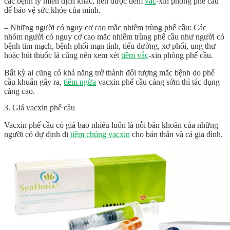
các bệnh lý miễn dịch khác, nên được tiêm
vắc
-xin phòng phế cầu
để bảo vệ sức khỏe của mình.
– Những người có nguy cơ cao mắc nhiễm trùng phế cầu: Các
nhóm người có nguy cơ cao mắc nhiễm trùng phế cầu như người có
bệnh tim mạch, bệnh phổi mạn tính, tiểu đường, xơ phổi, ung thư
hoặc hút thuốc lá cũng nên xem xét
tiêm vắc
-xin phòng phế cầu.
Bất kỳ ai cũng có khả năng trở thành đối tượng mắc bệnh do phế
cầu khuẩn gây ra,
tiêm ngừa
vacxin phế cầu càng sớm thì tác dụng
càng cao.
3. Giá vacxin phế cầu
Vacxin phế cầu có giá bao nhiêu luôn là nỗi băn khoăn của những
người có dự định đi
tiêm chủng vacxin
cho bản thân và cả gia đình.