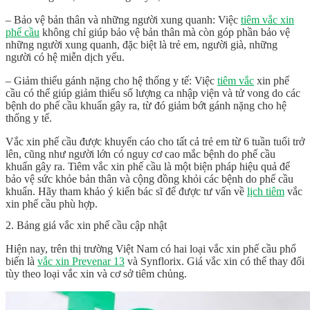
– Bảo vệ bản thân và những người xung quanh: Việc
tiêm vắc xin
phế cầu
không chỉ giúp bảo vệ bản thân mà còn góp phần bảo vệ
những người xung quanh, đặc biệt là trẻ em, người già, những
người có hệ miễn dịch yếu.
– Giảm thiểu gánh nặng cho hệ thống y tế: Việc
tiêm vắc
xin phế
cầu có thể giúp giảm thiểu số lượng ca nhập viện và tử vong do các
bệnh do phế cầu khuẩn gây ra, từ đó giảm bớt gánh nặng cho hệ
thống y tế.
Vắc xin phế cầu được khuyến cáo cho tất cả trẻ em từ 6 tuần tuổi trở
lên, cũng như người lớn có nguy cơ cao mắc bệnh do phế cầu
khuẩn gây ra. Tiêm vắc xin phế cầu là một biện pháp hiệu quả để
bảo vệ sức khỏe bản thân và cộng đồng khỏi các bệnh do phế cầu
khuẩn. Hãy tham khảo ý kiến bác sĩ để được tư vấn về
lịch tiêm
vắc
xin phế cầu phù hợp.
2. Bảng giá vắc xin phế cầu cập nhật
Hiện nay, trên thị trường Việt Nam có hai loại vắc xin phế cầu phổ
biến là
vắc xin Prevenar 13
và Synflorix. Giá vắc xin có thể thay đổi
tùy theo loại vắc xin và cơ sở tiêm chủng.