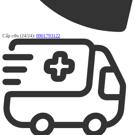
Cấp cứu (24/24):
0901793122