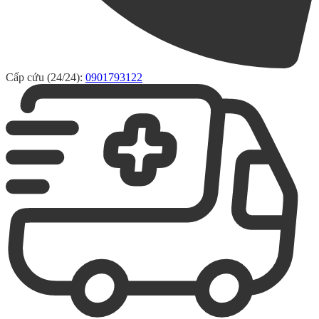
Cấp cứu (24/24):
0901793122