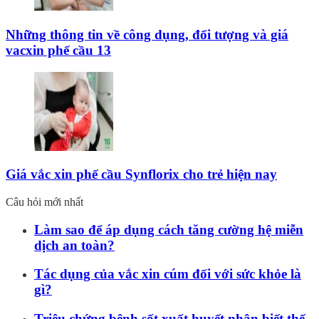
Những thông tin về công dụng, đối tượng và giá
vacxin phế cầu 13
Giá vắc xin phế cầu Synflorix cho trẻ hiện nay
Câu hỏi mới nhất
Làm sao để áp dụng cách tăng cường hệ miễn
dịch an toàn?
Tác dụng của vắc xin cúm đối với sức khỏe là
gì?
Triệu chứng bệnh sốt xuất huyết nhận biết thế