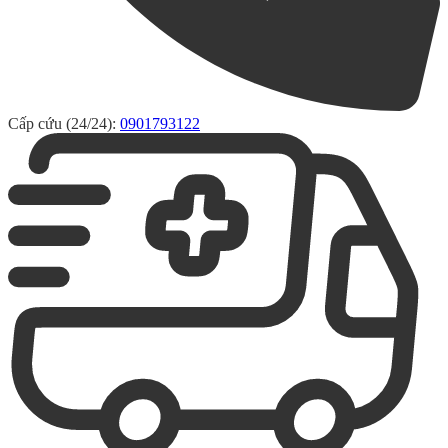
Cấp cứu (24/24):
0901793122