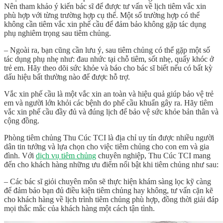
Nên tham khảo ý kiến bác sĩ để được tư vấn về lịch tiêm vắc xin
phù hợp với từng trường hợp cụ thể. Một số trường hợp có thể
không cần tiêm vắc xin phế cầu để đảm bảo không gặp tác dụng
phụ nghiêm trọng sau tiêm chủng.
– Ngoài ra, bạn cũng cần lưu ý, sau tiêm chủng có thể gặp một số
tác dụng phụ nhẹ như: đau nhức tại chỗ tiêm, sốt nhẹ, quấy khóc ở
trẻ em. Hãy theo dõi sức khỏe và báo cho bác sĩ biết nếu có bất kỳ
dấu hiệu bất thường nào để được hỗ trợ.
Vắc xin phế cầu là một vắc xin an toàn và hiệu quả giúp bảo vệ trẻ
em và người lớn khỏi các bệnh do phế cầu khuẩn gây ra. Hãy tiêm
vắc xin phế cầu đầy đủ và đúng lịch để bảo vệ sức khỏe bản thân và
cộng đồng.
Phòng tiêm chủng Thu Cúc TCI là địa chỉ uy tín được nhiều người
dân tin tưởng và lựa chọn cho việc tiêm chủng cho con em và gia
đình. Với
dịch vụ tiêm chủng
chuyên nghiệp, Thu Cúc TCI mang
đến cho khách hàng những ưu điểm nổi bật khi tiêm chủng như sau:
– Các bác sĩ giỏi chuyên môn sẽ thực hiện khám sàng lọc kỹ càng
để đảm bảo bạn đủ điều kiện tiêm chủng hay không, tư vấn cặn kẽ
cho khách hàng về lịch trình tiêm chủng phù hợp, đồng thời giải đáp
mọi thắc mắc của khách hàng một cách tận tình.