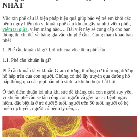
NHẤT
Vắc xin phế cầu là biện pháp hiệu quả giúp bảo vệ trẻ em khỏi các
bệnh nguy hiểm do vi khuẩn phế cầu khuẩn gây ra như viêm phổi,
viêm tai giữa
, viêm màng não,… Bài viết này sẽ cung cấp cho bạn
thông tin chi tiết về bảng giá vắc xin phế cầu . Cùng tham khảo bạn
nhé!
1. Phế cầu khuẩn là gì? Lợi ích của việc tiêm phế cầu
1.1. Phế cầu khuẩn là gì?
Phế cầu khuẩn là vi khuẩn Gram dương, thường cư trú trong đường
hô hấp trên của con người. Chúng có thể lây truyền qua đường hô
hấp thông qua các giọt bắn nhỏ sinh ra khi ho hoặc hắt hơi.
Ở thời điểm thuận lợi như khi sức đề kháng của con người suy yếu,
vi khuẩn phế cầu sẽ tấn công con người và gây ra các bệnh nguy
hiểm, đặc biệt là ở trẻ dưới 5 tuổi, người trên 50 tuổi, người có hệ
miễn dịch yếu, người có bệnh lý nền,…