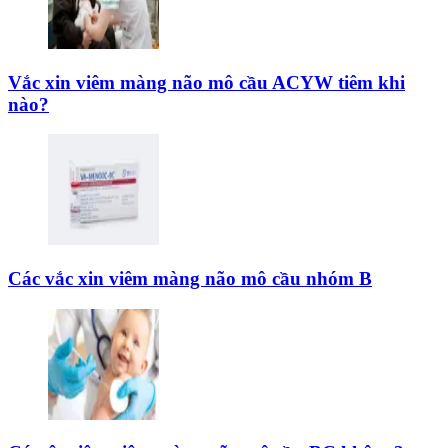
Vắc xin viêm màng não mô cầu ACYW tiêm khi
nào?
Các vắc xin viêm màng não mô cầu nhóm B