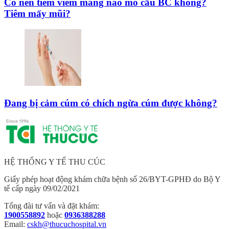
Có nên tiêm viêm màng não mô cầu BC không?
Tiêm mấy mũi?
Đang bị cảm cúm có chích ngừa cúm được không?
HỆ THỐNG Y TẾ THU CÚC
Giấy phép hoạt động khám chữa bệnh số 26/BYT-GPHĐ do Bộ Y
tế cấp ngày 09/02/2021
Tổng đài tư vấn và đặt khám:
1900558892
hoặc
0936388288
Email:
cskh@thucuchospital.vn