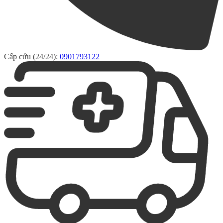
Cấp cứu (24/24):
0901793122