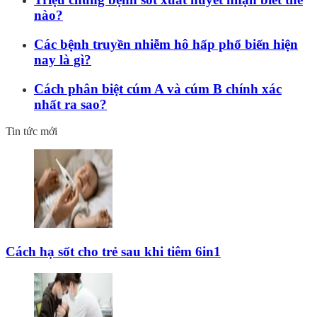
nào?
Các bệnh truyền nhiễm hô hấp phổ biến hiện
nay là gì?
Cách phân biệt cúm A và cúm B chính xác
nhất ra sao?
Tin tức mới
Cách hạ sốt cho trẻ sau khi tiêm 6in1