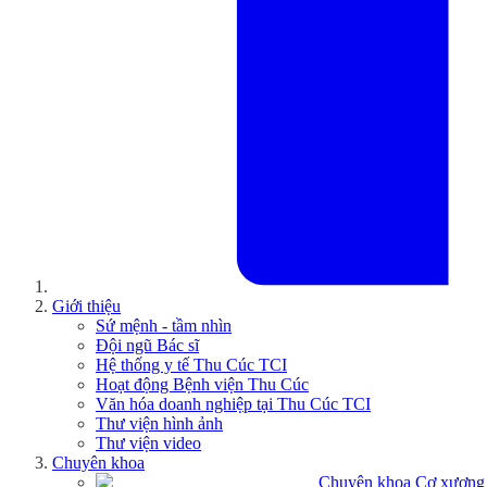
Giới thiệu
Sứ mệnh - tầm nhìn
Đội ngũ Bác sĩ
Hệ thống y tế Thu Cúc TCI
Hoạt động Bệnh viện Thu Cúc
Văn hóa doanh nghiệp tại Thu Cúc TCI
Thư viện hình ảnh
Thư viện video
Chuyên khoa
Chuyên khoa Cơ xương