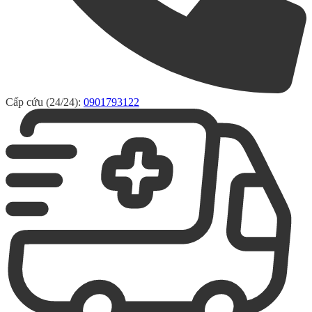
Cấp cứu (24/24):
0901793122