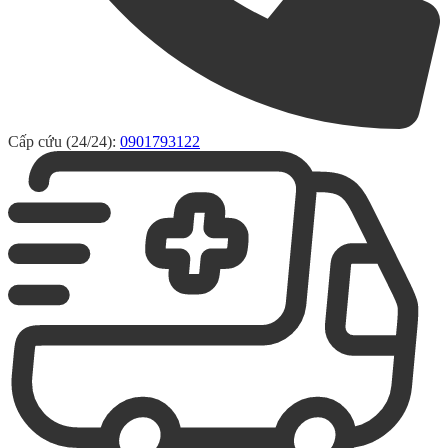
Cấp cứu (24/24):
0901793122