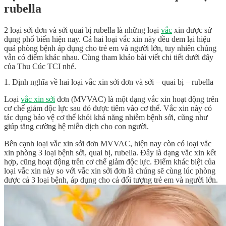
rubella
2 loại
sởi đơn và sởi quai bị rubella
là những loại
vắc
xin được sử
dụng phổ biến hiện nay. Cả hai loại vắc xin này đều đem lại hiệu
quả phòng bệnh áp dụng cho trẻ em và người lớn, tuy nhiên chúng
vẫn có điểm khác nhau. Cùng tham khảo bài viết chi tiết dưới đây
của Thu Cúc TCI nhé.
1. Định nghĩa về hai loại vắc xin sởi đơn và sởi – quai bị – rubella
Loại
vắc xin sởi
đơn (MVVAC) là một dạng vắc xin hoạt động trên
cơ chế giảm độc lực sau đó được tiêm vào cơ thể. Vắc xin này có
tác dụng bảo vệ cơ thể khỏi khả năng nhiễm bệnh sởi, cũng như
giúp tăng cường hệ miễn dịch cho con người.
Bên cạnh loại vắc xin sởi đơn MVVAC, hiện nay còn có loại vắc
xin phòng 3 loại bệnh sởi, quai bị, rubella. Đây là dạng vắc xin kết
hợp, cũng hoạt động trên cơ chế giảm độc lực. Điểm khác biệt của
loại vắc xin này so với vắc xin sởi đơn là chúng sẽ cùng lúc phòng
được cả 3 loại bệnh, áp dụng cho cả đối tượng trẻ em và người lớn.