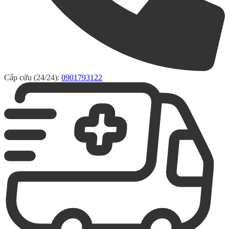
Cấp cứu (24/24):
0901793122