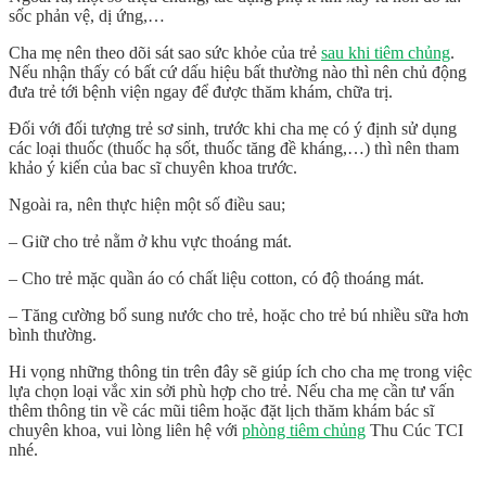
sốc phản vệ, dị ứng,…
Cha mẹ nên theo dõi sát sao sức khỏe của trẻ
sau khi tiêm chủng
.
Nếu nhận thấy có bất cứ dấu hiệu bất thường nào thì nên chủ động
đưa trẻ tới bệnh viện ngay để được thăm khám, chữa trị.
Đối với đối tượng trẻ sơ sinh, trước khi cha mẹ có ý định sử dụng
các loại thuốc (thuốc hạ sốt, thuốc tăng đề kháng,…) thì nên tham
khảo ý kiến của bac sĩ chuyên khoa trước.
Ngoài ra, nên thực hiện một số điều sau;
– Giữ cho trẻ nằm ở khu vực thoáng mát.
– Cho trẻ mặc quần áo có chất liệu cotton, có độ thoáng mát.
– Tăng cường bổ sung nước cho trẻ, hoặc cho trẻ bú nhiều sữa hơn
bình thường.
Hi vọng những thông tin trên đây sẽ giúp ích cho cha mẹ trong việc
lựa chọn loại vắc xin sởi phù hợp cho trẻ. Nếu cha mẹ cần tư vấn
thêm thông tin về các mũi tiêm hoặc đặt lịch thăm khám bác sĩ
chuyên khoa, vui lòng liên hệ với
phòng tiêm chủng
Thu Cúc TCI
nhé.