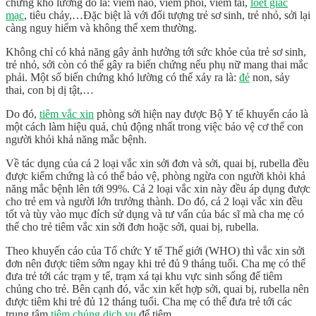
chứng khó lường đó là: viêm não, viêm phổi, viêm tai,
loét giác
mạc
, tiêu chảy,…Đặc biệt là với đối tượng trẻ sơ sinh, trẻ nhỏ, sởi lại
càng nguy hiểm và không thể xem thường.
Không chỉ có khả năng gây ảnh hưởng tới sức khỏe của trẻ sơ sinh,
trẻ nhỏ, sởi còn có thể gây ra biến chứng nếu phụ nữ mang thai mắc
phải. Một số biến chứng khó lường có thể xảy ra là:
đẻ
non, sảy
thai, con bị dị tật,…
Do đó,
tiêm vắc xin
phòng sởi hiện nay được Bộ Y tế khuyến cáo là
một cách làm hiệu quả, chủ động nhất trong việc bảo vệ cơ thể con
người khỏi khả năng mắc bệnh.
Về tác dụng của cả 2 loại vắc xin sởi đơn và sởi, quai bị, rubella đều
được kiểm chứng là có thể bảo vệ, phòng ngừa con người khỏi khả
năng mắc bệnh lên tới 99%. Cả 2 loại vắc xin này đều áp dụng được
cho trẻ em và người lớn trưởng thành. Do đó, cả 2 loại vắc xin đều
tốt và tùy vào mục đích sử dụng và tư vấn của bác sĩ mà cha mẹ có
thể cho trẻ tiêm vắc xin sởi đơn hoặc sởi, quai bị, rubella.
Theo khuyến cáo của Tổ chức Y tế Thế giới (WHO) thì vắc xin sởi
đơn nên được tiêm sớm ngay khi trẻ đủ 9 tháng tuổi. Cha mẹ có thể
đưa trẻ tới các trạm y tế, trạm xá tại khu vực sinh sống để tiêm
chủng cho trẻ. Bên cạnh đó, vắc xin kết hợp sởi, quai bị, rubella nên
được tiêm khi trẻ đủ 12 tháng tuổi. Cha mẹ có thể đưa trẻ tới các
trung tâm
tiêm chủng dịch vụ
để tiêm.