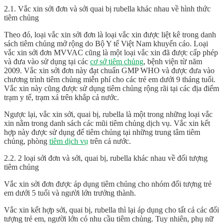
2.1. Vắc xin sởi đơn và sởi quai bị rubella khác nhau về hình thức
tiêm chủng
Theo đó, loại vắc xin sởi đơn là loại vắc xin được liệt kê trong danh
sách tiêm chủng mở rộng do Bộ Y tế Việt Nam khuyến cáo. Loại
vắc xin sởi đơn MVVAC cũng là một loại vắc xin đã được cấp phép
và đưa vào sử dụng tại các
cơ sở tiêm chủng
, bệnh viện từ năm
2009. Vắc xin sởi đơn này đạt chuẩn GMP WHO và được đưa vào
chương trình tiêm chủng miễn phí cho các trẻ em dưới 9 tháng tuổi.
Vắc xin này cũng được sử dụng tiêm chủng rộng rãi tại các địa điểm
trạm y tế, trạm xá trên khắp cả nước.
Ngược lại, vắc xin sởi, quai bị, rubella là một trong những loại vắc
xin nằm trong danh sách các mũi tiêm chủng dịch vụ. Vắc xin kết
hợp này được sử dụng để tiêm chủng tại những trung tâm tiêm
chủng, phòng
tiêm dịch vụ
trên cả nước.
2.2. 2 loại sởi đơn và sởi, quai bị, rubella khác nhau về đối tượng
tiêm chủng
Vắc xin sởi đơn được áp dụng tiêm chủng cho nhóm đối tượng trẻ
em dưới 5 tuổi và người lớn trưởng thành.
Vắc xin kết hợp sởi, quai bị, rubella thì lại áp dụng cho tất cả các đối
tượng trẻ em, người lớn có nhu cầu tiêm chủng. Tuy nhiên, phụ nữ