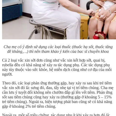
Cha mẹ có ý định sử dụng các loại thuốc (thuốc hạ sốt, thuốc tăng
đề kháng,…) thì nên tham khảo ý kiến của bac sĩ chuyên khoa
Cả 2 loại vắc xin sởi đơn cũng như vắc xin kết hợp sởi, quai bị,
rubella đều có khả năng sẽ xảy ra tác dụng phụ. Các tác dụng phụ
này tùy thuộc vào sức khỏe, hệ miễn dịch cũng như cơ địa của mỗi
người.
Theo đó, các loại phản ứng thường gặp, hay xảy ra sau khi trẻ tiêm
vắc xin sởi đó là: sưng đỏ, đau, tấy nhẹ tại vị trí tiêm chủng. Cha mẹ
cần lưu ý tuyệt đối không nên chườm đắp gì lên vết tiêm. Phản ứng
sốt sau tiêm chủng cũng hay xảy ra (thường gặp ở khoảng 5 – 15%
trẻ tiêm chủng). Ngoài ra, hiện tượng phát ban cũng sẽ có khả năng
gặp ở khoảng 2% trẻ tiêm chủng.
Ngoài ra, một số triệu chứng, tác dụng phụ ít khi xảy ra hơn đó là: