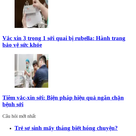
Vắc xin 3 trong 1 sởi quai bị rubella: Hành trang
bảo vệ sức khỏe
Tiêm vắc-xin sởi: Biện pháp hiệu quả ngăn chặn
bệnh sởi
Câu hỏi mới nhất
Trẻ sơ sinh mấy tháng biết hóng chuyện?