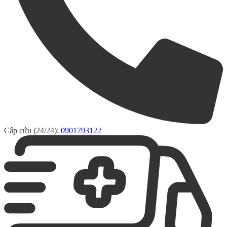
Cấp cứu (24/24):
0901793122