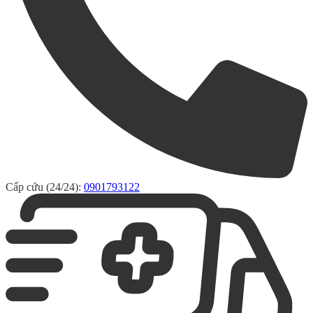
Cấp cứu (24/24):
0901793122