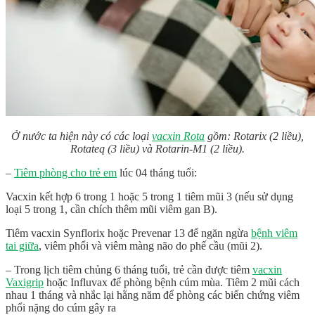
Ở nước ta hiện này có các loại
vacxin Rota
gồm: Rotarix (2 liều),
Rotateq (3 liều) và Rotarin-M1 (2 liều).
–
Tiêm phòng cho trẻ em
lúc 04 tháng tuổi:
Vacxin kết hợp 6 trong 1 hoặc 5 trong 1 tiêm mũi 3 (nếu sử dụng
loại 5 trong 1, cần chích thêm mũi viêm gan B).
Tiêm vacxin Synflorix hoặc Prevenar 13 để ngăn ngừa
bệnh viêm
tai giữa
, viêm phổi và viêm màng não do phế cầu (mũi 2).
– Trong lịch tiêm chủng 6 tháng tuổi, trẻ cần được tiêm
vacxin
Vaxigrip
hoặc Influvax để phòng bệnh cúm mùa. Tiêm 2 mũi cách
nhau 1 tháng và nhắc lại hằng năm để phòng các biến chứng viêm
phổi nặng do cúm gây ra