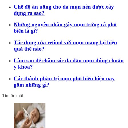
Chế độ ăn uống cho da mụn nên được xây
dựng ra sao?
Những nguyên nhân gây mụn trứng cá phổ
biến là gì?
Tác dụng của retinol với mụn mang lại hiệu
quả thế nào?
Làm sao để chăm sóc da dầu mụn đúng chuẩn
y khoa?
Các thành phần trị mụn phổ biến hiện nay
gồm những gì?
Tin tức mới