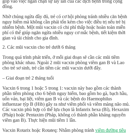
góp vào việc ngăn chặn sự lây lan của các dịch bệnh trong cộng
đồng.
Nhờ chủng ngừa đầy đủ, trẻ có cơ hội phòng tránh nhiều căn bệnh
nguy hiểm mà không cần phải tốn kém cho việc điều trị nếu trẻ bị
nhiễm bệnh. Một mũi vacxin có chi phí thấp hoặc hoàn toàn miễn
phí có thể giúp ngăn ngừa nhiều nguy cơ mắc bệnh, tiết kiệm thời
gian và tài chính cho gia đình.
2. Các mũi vacxin cho trẻ dưới 6 tháng
Trong quá trình phát triển, ở mỗi giai đoạn sẽ cần các mũi tiêm
phòng khác nhau. Ngoài 2 mũi vacxin phòng viêm gan B và Lao
cho trẻ sơ sinh, trẻ cần tiêm các mũi vacxin dưới đây.
– Giai đoạn trẻ 2 tháng tuổi
Vacxin 6 trong 1 hoặc 5 trong 1: vacxin này bao gồm các thành
phần tiêm phòng cho 6 bệnh nguy hiểm, bao gồm ho gà, bạch hầu,
uốn ván, bại liệt, viêm gan B và các bệnh do Haemophilus
influenzae týp B (Hib) gây ra như viêm phổi và viêm màng não mủ.
Các vacxin phù hợp có thể lựa chọn là Infanrix hexa (Bỉ), Hexaxim
(Pháp) hoặc Pentaxim (Pháp, không có thành phần kháng nguyên
viêm gan B). Thực hiện mũi tiêm 1 lần.
Vacxin Rotarix hoặc Rotateq: Nhằm phòng tránh
viêm đường tiêu