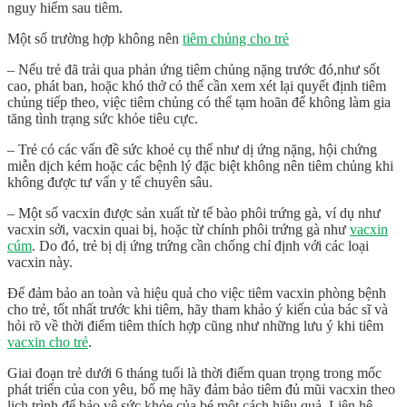
nguy hiểm sau tiêm.
Một số trường hợp không nên
tiêm chủng cho trẻ
– Nếu trẻ đã trải qua phản ứng tiêm chủng nặng trước đó,như sốt
cao, phát ban, hoặc khó thở có thể cần xem xét lại quyết định tiêm
chủng tiếp theo, việc tiêm chủng có thể tạm hoãn để không làm gia
tăng tình trạng sức khỏe tiêu cực.
– Trẻ có các vấn đề sức khoẻ cụ thể như dị ứng nặng, hội chứng
miễn dịch kém hoặc các bệnh lý đặc biệt không nên tiêm chủng khi
không được tư vấn y tế chuyên sâu.
– Một số vacxin được sản xuất từ tế bào phôi trứng gà, ví dụ như
vacxin sởi, vacxin quai bị, hoặc từ chính phôi trứng gà như
vacxin
cúm
. Do đó, trẻ bị dị ứng trứng cần chống chỉ định với các loại
vacxin này.
Để đảm bảo an toàn và hiệu quả cho việc tiêm vacxin phòng bệnh
cho trẻ, tốt nhất trước khi tiêm, hãy tham khảo ý kiến của bác sĩ và
hỏi rõ về thời điểm tiêm thích hợp cũng như những lưu ý khi tiêm
vacxin cho trẻ
.
Giai đoạn trẻ dưới 6 tháng tuổi là thời điểm quan trọng trong mốc
phát triển của con yêu, bố mẹ hãy đảm bảo tiêm đủ mũi vacxin theo
lịch trình để bảo vệ sức khỏe của bé một cách hiệu quả. Liên hệ