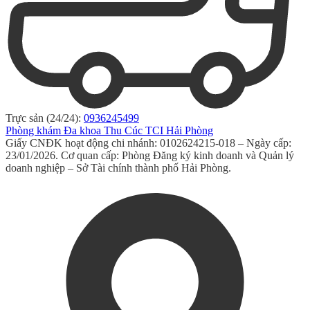
Trực sản (24/24):
0936245499
Phòng khám Đa khoa Thu Cúc TCI Hải Phòng
Giấy CNĐK hoạt động chi nhánh: 0102624215-018 – Ngày cấp:
23/01/2026. Cơ quan cấp: Phòng Đăng ký kinh doanh và Quản lý
doanh nghiệp – Sở Tài chính thành phố Hải Phòng.