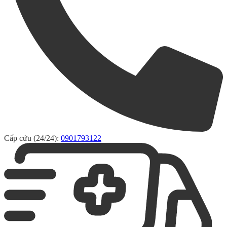
Cấp cứu (24/24):
0901793122