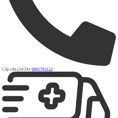
Cấp cứu (24/24):
0901793122