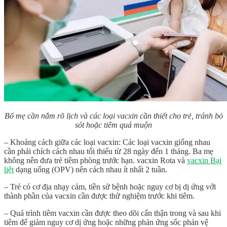
Bố mẹ cần nắm rõ lịch và các loại vacxin cần thiết cho trẻ, tránh bỏ
sót hoặc tiêm quá muộn
– Khoảng cách giữa các loại vacxin: Các loại vacxin giống nhau
cần phải chích cách nhau tối thiểu từ 28 ngày đến 1 tháng. Ba mẹ
không nên đưa trẻ tiêm phòng trước hạn. vacxin Rota và
vacxin Bại
liệt
dạng uống (OPV) nên cách nhau ít nhất 2 tuần.
– Trẻ có cơ địa nhạy cảm, tiền sử bệnh hoặc nguy cơ bị dị ứng với
thành phần của vacxin cần được thử nghiệm trước khi tiêm.
– Quá trình tiêm vacxin cần được theo dõi cẩn thận trong và sau khi
tiêm để giảm nguy cơ dị ứng hoặc những phản ứng sốc phản vệ