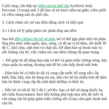
Cuối cùng, cần tiếp tục
tiêm vacxin phế cầu
Synflorix hoặc
Prevenar 13 trong mũi 3 để bảo vệ trẻ khỏi viêm tai giữa, viêm phổi
và viêm màng não do phế cầu.
3. Cách chăm sóc trẻ sau tiêm đúng cách và hiệu quả
3.1 Cách xử lý giúp giảm các phản ứng sau tiêm
Sau khi
tiêm chủng cho trẻ sơ sinh
, trẻ có thể gặp phải một vài phản
ứng phụ như: mẩn ngứa, đau, sưng, và đỏ tại vị trí tiêm, sốt dưới 39
độ C, khó chịu, mệt mỏi và chán ăn. Để đảm bảo sự thoải mái và
sức kháng của bé, việc chăm sóc sau tiêm chủng rất quan trọng.
– Để giúp bé dễ dàng làm mát cơ thể và giảm triệu chứng sưng, hãy
chọn quần áo mỏng, thoáng mát để bé cảm thấy thoải mái hơn.
– Đảm bảo bé có bữa ăn đủ và cung cấp nước bổ sung nếu cần
thiết. Đặc biệt, nếu bé đang bú mẹ, nên cho bé bú nhiều hơn để đảm
bảo bé được cung cấp đủ chất dinh dưỡng và thức ăn.
– Nếu bé có sốt từ 38.5 độ C trở lên, bạn có thể sử dụng thuốc hạ
sốt chứa Paracetamol, theo liều lượng phù hợp dựa trên độ tuổi và
cân nặng của bé giúp giảm triệu chứng sốt và tạo cảm giác thoải mái
cho bé.