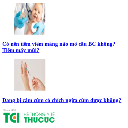
Có nên tiêm viêm màng não mô cầu BC không?
Tiêm mấy mũi?
Đang bị cảm cúm có chích ngừa cúm được không?