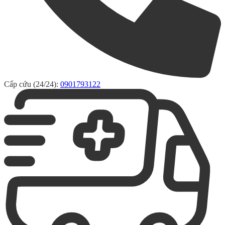
Cấp cứu (24/24):
0901793122