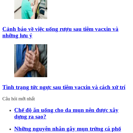
Cảnh báo về việc uống rượu sau tiêm vacxin và
những lưu ý
Tình trạng tức ngực sau tiêm vacxin và cách xử trí
Câu hỏi mới nhất
Chế độ ăn uống cho da mụn nên được xây
dựng ra sao?
Những nguyên nhân gây mụn trứng cá phổ