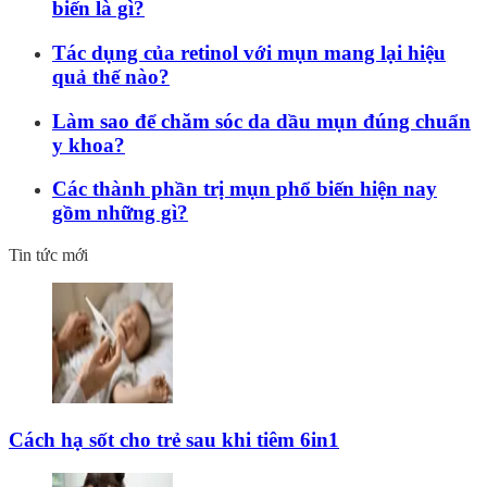
biến là gì?
Tác dụng của retinol với mụn mang lại hiệu
quả thế nào?
Làm sao để chăm sóc da dầu mụn đúng chuẩn
y khoa?
Các thành phần trị mụn phổ biến hiện nay
gồm những gì?
Tin tức mới
Cách hạ sốt cho trẻ sau khi tiêm 6in1