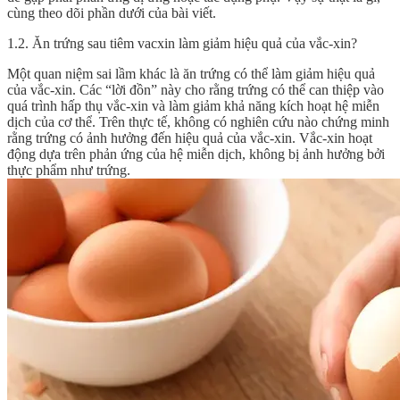
cùng theo dõi phần dưới của bài viết.
1.2. Ăn trứng sau tiêm vacxin làm giảm hiệu quả của vắc-xin?
Một quan niệm sai lầm khác là ăn trứng có thể làm giảm hiệu quả
của vắc-xin. Các “lời đồn” này cho rằng trứng có thể can thiệp vào
quá trình hấp thụ vắc-xin và làm giảm khả năng kích hoạt hệ miễn
dịch của cơ thể. Trên thực tế, không có nghiên cứu nào chứng minh
rằng trứng có ảnh hưởng đến hiệu quả của vắc-xin. Vắc-xin hoạt
động dựa trên phản ứng của hệ miễn dịch, không bị ảnh hưởng bởi
thực phẩm như trứng.