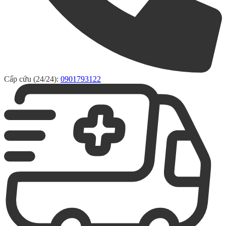
Cấp cứu (24/24):
0901793122