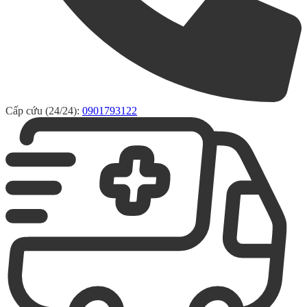
Cấp cứu (24/24):
0901793122