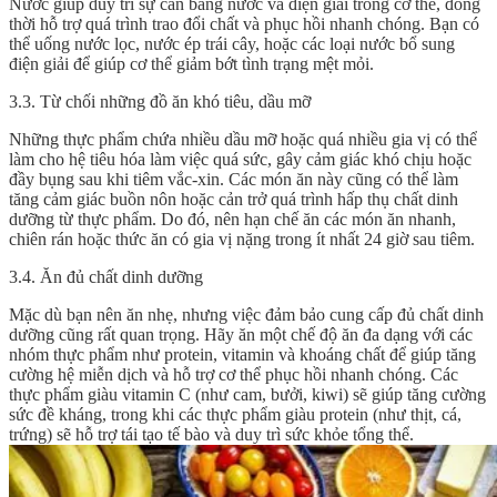
Nước giúp duy trì sự cân bằng nước và điện giải trong cơ thể, đồng
thời hỗ trợ quá trình trao đổi chất và phục hồi nhanh chóng. Bạn có
thể uống nước lọc, nước ép trái cây, hoặc các loại nước bổ sung
điện giải để giúp cơ thể giảm bớt tình trạng mệt mỏi.
3.3. Từ chối những đồ ăn khó tiêu, dầu mỡ
Những thực phẩm chứa nhiều dầu mỡ hoặc quá nhiều gia vị có thể
làm cho hệ tiêu hóa làm việc quá sức, gây cảm giác khó chịu hoặc
đầy bụng sau khi tiêm vắc-xin. Các món ăn này cũng có thể làm
tăng cảm giác buồn nôn hoặc cản trở quá trình hấp thụ chất dinh
dưỡng từ thực phẩm. Do đó, nên hạn chế ăn các món ăn nhanh,
chiên rán hoặc thức ăn có gia vị nặng trong ít nhất 24 giờ sau tiêm.
3.4. Ăn đủ chất dinh dưỡng
Mặc dù bạn nên ăn nhẹ, nhưng việc đảm bảo cung cấp đủ chất dinh
dưỡng cũng rất quan trọng. Hãy ăn một chế độ ăn đa dạng với các
nhóm thực phẩm như protein, vitamin và khoáng chất để giúp tăng
cường hệ miễn dịch và hỗ trợ cơ thể phục hồi nhanh chóng. Các
thực phẩm giàu vitamin C (như cam, bưởi, kiwi) sẽ giúp tăng cường
sức đề kháng, trong khi các thực phẩm giàu protein (như thịt, cá,
trứng) sẽ hỗ trợ tái tạo tế bào và duy trì sức khỏe tổng thể.