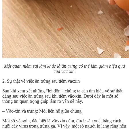
Một quan niệm sai lầm khác là ăn trứng có thể làm giảm hiệu quả
của vắc-xin.
2. Sự thật về việc ăn trứng sau tiêm vacxin
Sau khi xem xét những “lời đồn”, chúng ta cần tìm hiểu về sự thật
đằng sau việc ăn trứng sau khi tiêm vắc-xin. Dưới đây là một số
thông tin quan trọng giúp làm rõ vấn đề này.
– Vắc-xin và trứng: Mối liên hệ giữa chúng
Một số vắc-xin, đặc biệt là vắc-xin cúm, được sản xuất bằng cách
nuôi cấy virus trong trứng gà. Vì vậy, một số người lo lắng rằng nếu