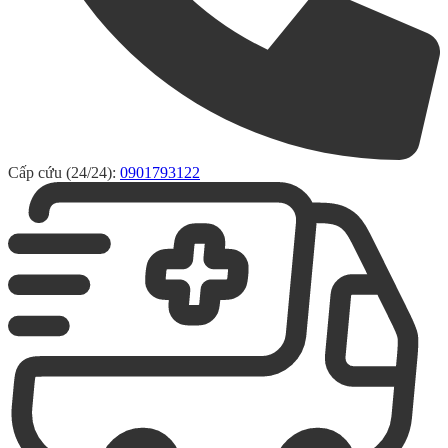
Cấp cứu (24/24):
0901793122