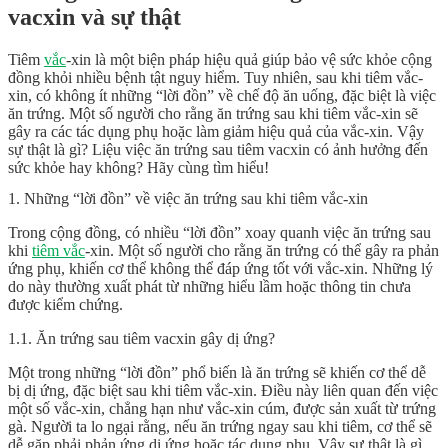
vacxin và sự thật
Tiêm
vắc
-xin là một biện pháp hiệu quả giúp bảo vệ sức khỏe cộng
đồng khỏi nhiều bệnh tật nguy hiểm. Tuy nhiên, sau khi tiêm vắc-
xin, có không ít những “lời đồn” về chế độ ăn uống, đặc biệt là việc
ăn trứng. Một số người cho rằng ăn trứng sau khi tiêm vắc-xin sẽ
gây ra các tác dụng phụ hoặc làm giảm hiệu quả của vắc-xin. Vậy
sự thật là gì? Liệu việc ăn trứng sau tiêm vacxin có ảnh hưởng đến
sức khỏe hay không? Hãy cùng tìm hiểu!
1. Những “lời đồn” về việc ăn trứng sau khi tiêm vắc-xin
Trong cộng đồng, có nhiều “lời đồn” xoay quanh việc ăn trứng sau
khi
tiêm vắc
-xin. Một số người cho rằng ăn trứng có thể gây ra phản
ứng phụ, khiến cơ thể không thể đáp ứng tốt với vắc-xin. Những lý
do này thường xuất phát từ những hiểu lầm hoặc thông tin chưa
được kiểm chứng.
1.1. Ăn trứng sau tiêm vacxin gây dị ứng?
Một trong những “lời đồn” phổ biến là ăn trứng sẽ khiến cơ thể dễ
bị dị ứng, đặc biệt sau khi tiêm vắc-xin. Điều này liên quan đến việc
một số vắc-xin, chẳng hạn như vắc-xin cúm, được sản xuất từ trứng
gà. Người ta lo ngại rằng, nếu ăn trứng ngay sau khi tiêm, cơ thể sẽ
dễ gặp phải phản ứng dị ứng hoặc tác dụng phụ. Vậy sự thật là gì,