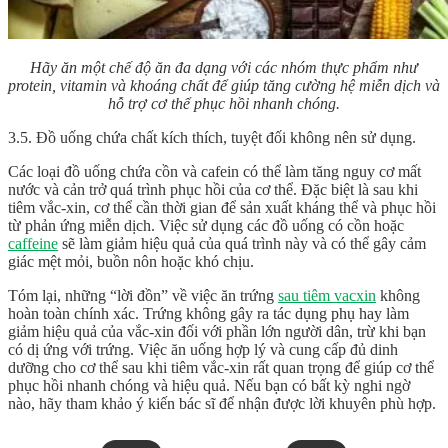
Hãy ăn một chế độ ăn đa dạng với các nhóm thực phẩm như
protein, vitamin và khoáng chất để giúp tăng cường hệ miễn dịch và
hỗ trợ cơ thể phục hồi nhanh chóng.
3.5. Đồ uống chứa chất kích thích, tuyệt đối không nên sử dụng.
Các loại đồ uống chứa cồn và cafein có thể làm tăng nguy cơ mất
nước và cản trở quá trình phục hồi của cơ thể. Đặc biệt là sau khi
tiêm vắc-xin, cơ thể cần thời gian để sản xuất kháng thể và phục hồi
từ phản ứng miễn dịch. Việc sử dụng các đồ uống có cồn hoặc
caffeine
sẽ làm giảm hiệu quả của quá trình này và có thể gây cảm
giác mệt mỏi, buồn nôn hoặc khó chịu.
Tóm lại, những “lời đồn” về việc
ăn trứng
sau tiêm vacxin
không
hoàn toàn chính xác. Trứng không gây ra tác dụng phụ hay làm
giảm hiệu quả của vắc-xin đối với phần lớn người dân, trừ khi bạn
có dị ứng với trứng. Việc ăn uống hợp lý và cung cấp đủ dinh
dưỡng cho cơ thể sau khi tiêm vắc-xin rất quan trọng để giúp cơ thể
phục hồi nhanh chóng và hiệu quả. Nếu bạn có bất kỳ nghi ngờ
nào, hãy tham khảo ý kiến bác sĩ để nhận được lời khuyên phù hợp.