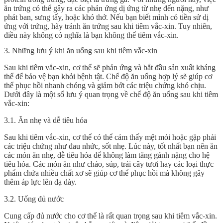
ăn trứng có thể gây ra các phản ứng dị ứng từ nhẹ đến nặng, như
phát ban, sưng tấy, hoặc khó thở. Nếu bạn biết mình có tiền sử dị
ứng với trứng, hãy tránh ăn trứng sau khi tiêm vắc-xin. Tuy nhiên,
điều này không có nghĩa là bạn không thể tiêm vắc-xin.
3. Những lưu ý khi ăn uống sau khi tiêm vắc-xin
Sau khi tiêm vắc-xin, cơ thể sẽ phản ứng và bắt đầu sản xuất kháng
thể để bảo vệ bạn khỏi bệnh tật. Chế độ ăn uống hợp lý sẽ giúp cơ
thể phục hồi nhanh chóng và giảm bớt các triệu chứng khó chịu.
Dưới đây là một số lưu ý quan trọng về chế độ ăn uống sau khi tiêm
vắc-xin:
3.1. Ăn nhẹ và dễ tiêu hóa
Sau khi tiêm vắc-xin, cơ thể có thể cảm thấy mệt mỏi hoặc gặp phải
các triệu chứng như đau nhức, sốt nhẹ. Lúc này, tốt nhất bạn nên ăn
các món ăn nhẹ, dễ tiêu hóa để không làm tăng gánh nặng cho hệ
tiêu hóa. Các món ăn như cháo, súp, trái cây tươi hay các loại thực
phẩm chứa nhiều chất xơ sẽ giúp cơ thể phục hồi mà không gây
thêm áp lực lên dạ dày.
3.2. Uống đủ nước
Cung cấp đủ nước cho cơ thể là rất quan trọng sau khi tiêm vắc-xin.