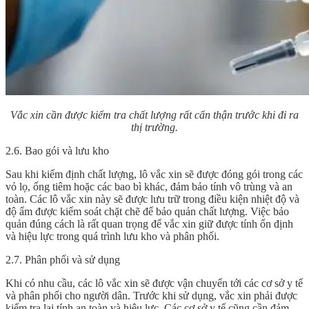
Vắc xin cần được kiểm tra chất lượng rất cẩn thận trước khi đi ra
thị trường.
2.6. Bao gói và lưu kho
Sau khi kiểm định chất lượng, lô vắc xin sẽ được đóng gói trong các
vỏ lọ, ống tiêm hoặc các bao bì khác, đảm bảo tính vô trùng và an
toàn. Các lô vắc xin này sẽ được lưu trữ trong điều kiện nhiệt độ và
độ ẩm được kiểm soát chặt chẽ để bảo quản chất lượng. Việc bảo
quản đúng cách là rất quan trọng để vắc xin giữ được tính ổn định
và hiệu lực trong quá trình lưu kho và phân phối.
2.7. Phân phối và sử dụng
Khi có nhu cầu, các lô vắc xin sẽ được vận chuyển tới các cơ sở y tế
và phân phối cho người dân. Trước khi sử dụng, vắc xin phải được
kiểm tra lại tính an toàn và hiệu lực. Các cơ sở y tế cũng cần đảm