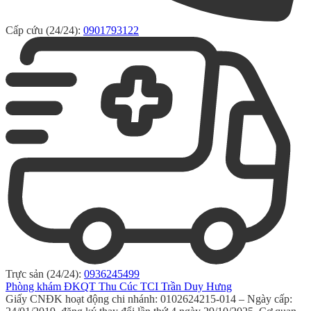
Cấp cứu (24/24):
0901793122
Trực sản (24/24):
0936245499
Phòng khám ĐKQT Thu Cúc TCI Trần Duy Hưng
Giấy CNĐK hoạt động chi nhánh: 0102624215-014 – Ngày cấp: