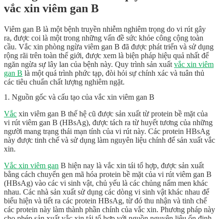
vắc xin viêm gan B
Viêm gan B là một bệnh truyền nhiễm nghiêm trọng do vi rút gây
ra, được coi là một trong những vấn đề sức khỏe công cộng toàn
cầu. Vắc xin phòng ngừa viêm gan B đã được phát triển và sử dụng
rộng rãi trên toàn thế giới, được xem là biện pháp hiệu quả nhất để
ngăn ngừa sự lây lan của bệnh này. Quy trình sản xuất
vắc xin viêm
gan B
là một quá trình phức tạp, đòi hỏi sự chính xác và tuân thủ
các tiêu chuẩn chất lượng nghiêm ngặt.
1. Nguồn gốc và cấu tạo của vắc xin viêm gan B
Vắc
xin viêm gan B thế hệ cũ được sản xuất từ protein bề mặt của
vi rút viêm gan B (HBsAg), được tách ra từ huyết tương của những
người mang trạng thái mạn tính của vi rút này. Các protein HBsAg
này được tinh chế và sử dụng làm nguyên liệu chính để sản xuất vắc
xin.
Vắc xin viêm gan
B hiện nay là vắc xin tái tổ hợp, được sản xuất
bằng cách chuyển gen mã hóa protein bề mặt của vi rút viêm gan B
(HBsAg) vào các vi sinh vật, chủ yếu là các chủng nấm men khác
nhau. Các nhà sản xuất sử dụng các dòng vi sinh vật khác nhau để
biểu hiện và tiết ra các protein HBsAg, từ đó thu nhận và tinh chế
các protein này làm thành phần chính của vắc xin. Phương pháp này
cho phép sản xuất vắc xin tái tổ hợp với nguồn nguyên liệu ổn định