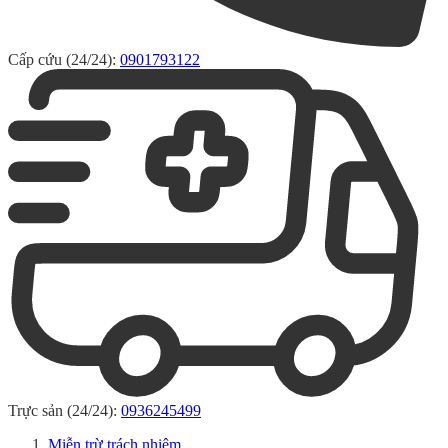
Cấp cứu (24/24):
0901793122
Trực sản (24/24):
0936245499
Miễn trừ trách nhiệm