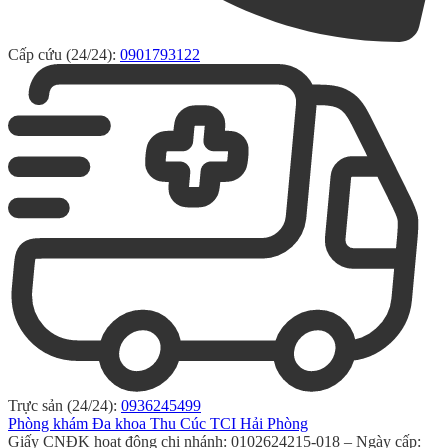
Cấp cứu (24/24):
0901793122
Trực sản (24/24):
0936245499
Phòng khám Đa khoa Thu Cúc TCI Hải Phòng
Giấy CNĐK hoạt động chi nhánh: 0102624215-018 – Ngày cấp: