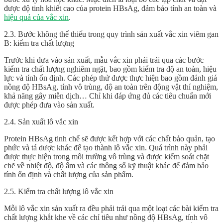
được độ tinh khiết cao của protein HBsAg, đảm bảo tính an toàn và
hiệu quả của vắc xin
.
2.3. Bước không thể thiếu trong quy trình sản xuất vắc xin viêm gan
B: kiểm tra chất lượng
Trước khi đưa vào sản xuất, mẫu vắc xin phải trải qua các bước
kiểm tra chất lượng nghiêm ngặt, bao gồm kiểm tra độ an toàn, hiệu
lực và tính ổn định. Các phép thử được thực hiện bao gồm đánh giá
nồng độ HBsAg, tính vô trùng, độ an toàn trên động vật thí nghiệm,
khả năng gây miễn dịch… Chỉ khi đáp ứng đủ các tiêu chuẩn mới
được phép đưa vào sản xuất.
2.4. Sản xuất lô vắc xin
Protein HBsAg tinh chế sẽ được kết hợp với các chất bảo quản, tạo
phức và tá dược khác để tạo thành lô vắc xin. Quá trình này phải
được thực hiện trong môi trường vô trùng và được kiểm soát chặt
chẽ về nhiệt độ, độ ẩm và các thông số kỹ thuật khác để đảm bảo
tính ổn định và chất lượng của sản phẩm.
2.5. Kiểm tra chất lượng lô vắc xin
Mỗi lô vắc xin sản xuất ra đều phải trải qua một loạt các bài kiểm tra
chất lượng khắt khe về các chỉ tiêu như nồng độ HBsAg, tính vô