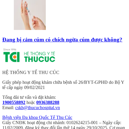
Đang bị cảm cúm có chích ngừa cúm được không?
HỆ THỐNG Y TẾ THU CÚC
Giấy phép hoạt động khám chữa bệnh số 26/BYT-GPHĐ do Bộ Y
tế cấp ngày 09/02/2021
Tổng đài tư vấn và đặt khám:
1900558892
hoặc
0936388288
Email:
cskh@thucuchospital.vn
Bệnh viện Đa khoa Quốc Tế Thu Cúc
Giấy CNĐK hoạt động chi nhánh: 0102624215-001 – Ngày cấp:
11/02/2009, đăng ký thay đổi lần thứ 14 ngày 29/10/2025. Cơ quan