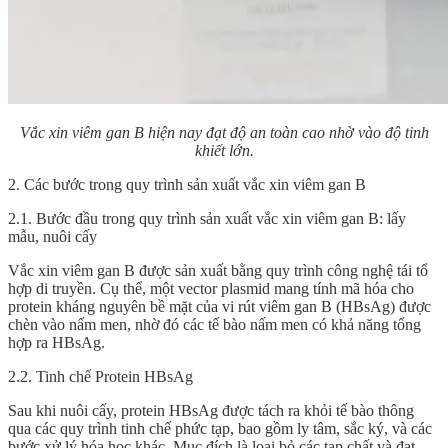
Vắc xin viêm gan B hiện nay đạt độ an toàn cao nhờ vào độ tinh
khiết lớn.
2. Các bước trong quy trình sản xuất vắc xin viêm gan B
2.1. Bước đầu trong quy trình sản xuất vắc xin viêm gan B: lấy
mẫu, nuôi cấy
Vắc xin viêm gan B được sản xuất bằng quy trình công nghệ tái tổ
hợp di truyền. Cụ thể, một vector plasmid mang tính mã hóa cho
protein kháng nguyên bề mặt của vi rút viêm gan B (HBsAg) được
chèn vào nấm men, nhờ đó các tế bào nấm men có khả năng tổng
hợp ra HBsAg.
2.2. Tinh chế Protein HBsAg
Sau khi nuôi cấy, protein HBsAg được tách ra khỏi tế bào thông
qua các quy trình tinh chế phức tạp, bao gồm ly tâm, sắc ký, và các
bước xử lý hóa học khác. Mục đích là loại bỏ các tạp chất và đạt