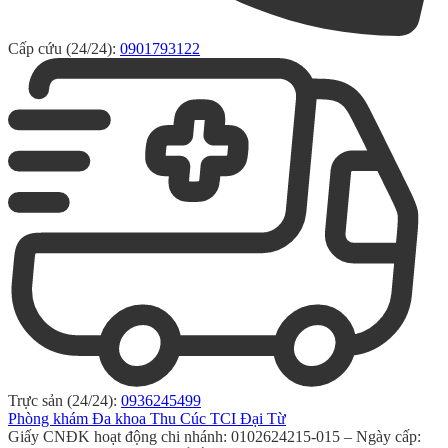
Cấp cứu (24/24):
0901793122
Trực sản (24/24):
0936245499
Phòng khám Đa khoa Thu Cúc TCI Đại Từ
Giấy CNĐK hoạt động chi nhánh: 0102624215-015 – Ngày cấp: