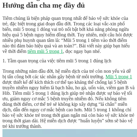
Hướng dẫn cha mẹ đầy đủ
Tiêm chủng là biện pháp quan trọng nhất để bảo vệ sức khỏe của
trẻ, đặc biệt trong giai đoạn đầu đời. Trong các loại vắc-xin phổ
biến, mũi 5 trong 1 đóng vai trò nổi bật bởi khả năng phòng ngừa
hiệu quả 5 bệnh nguy hiểm đồng thời. Tuy nhiên, một câu hỏi được
nhiều phụ huynh quan tâm là: “Mũi 5 trong 1 tiêm vào thời điểm
nào thì đảm bảo hiệu quả và an toàn?”. Bài viết này giúp bạn hiểu
về thời điểm
tiêm mũi 5 trong 1
, đọc ngay bạn nhé.
1. Tầm quan trọng của việc tiêm mũi 5 trong 1 đúng lịch
Trong những năm đầu đời, hệ miễn dịch của trẻ còn non yếu và dễ
bị tấn công bởi các tác nhân gây bệnh từ môi trường.
Mũi 5 trong 1
được thiết kế để kích thích cơ thể tạo kháng thể chống lại 5 bệnh
truyền nhiễm nguy hiểm là bạch hầu, ho gà, uốn ván, viêm gan B và
Hib. Tiêm mũi 5 trong 1 đúng lịch giúp trẻ nhận được sự bảo vệ tối
ưu, giảm nguy cơ mắc 5 bệnh truyền nhiễm đó. Nếu không tiêm
đúng thời điểm, cơ thể trẻ sẽ không kịp xây dựng “lá chắn” miễn
dịch, dẫn đến nguy cơ mắc bệnh cao hơn. Mũi 5 trong 1 không chỉ
bảo vệ sức khỏe trẻ trong thời gian ngắn mà còn bảo vệ sức khỏe trẻ
trong thời gian dài. Hệ miễn dịch được “huấn luyện” sớm sẽ bảo vệ
trẻ khi trưởng thành.