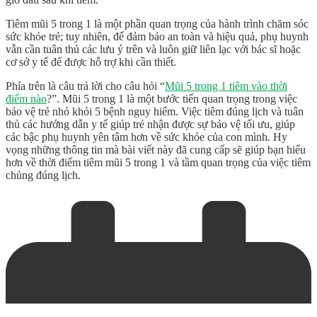
Tiêm mũi 5 trong 1 là một phần quan trọng của hành trình chăm sóc
sức khỏe trẻ; tuy nhiên, để đảm bảo an toàn và hiệu quả, phụ huynh
vẫn cần tuân thủ các lưu ý trên và luôn giữ liên lạc với bác sĩ hoặc
cơ sở y tế để được hỗ trợ khi cần thiết.
Phía trên là câu trả lời cho câu hỏi “
Mũi 5 trong 1 tiêm vào thời
điểm nào
?”. Mũi 5 trong 1 là một bước tiến quan trọng trong việc
bảo vệ trẻ nhỏ khỏi 5 bệnh nguy hiểm. Việc tiêm đúng lịch và tuân
thủ các hướng dẫn y tế giúp trẻ nhận được sự bảo vệ tối ưu, giúp
các bậc phụ huynh yên tâm hơn về sức khỏe của con mình. Hy
vọng những thông tin mà bài viết này đã cung cấp sẽ giúp bạn hiểu
hơn về thời điểm tiêm mũi 5 trong 1 và tầm quan trọng của việc tiêm
chủng đúng lịch.