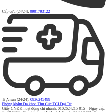
Cấp cứu (24/24):
0901793122
Trực sản (24/24):
0936245499
Phòng khám Đa khoa Thu Cúc TCI Đại Từ
Giấy CNĐK hoạt động chi nhánh: 0102624215-015 – Ngày cấp: