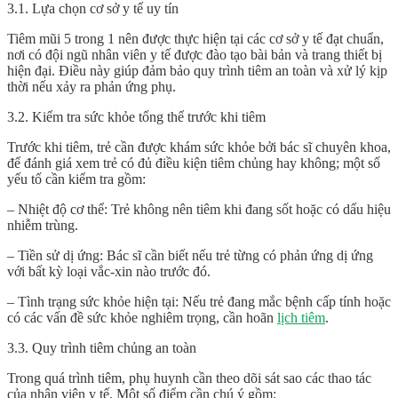
3.1. Lựa chọn cơ sở y tế uy tín
Tiêm mũi 5 trong 1 nên được thực hiện tại các cơ sở y tế đạt chuẩn,
nơi có đội ngũ nhân viên y tế được đào tạo bài bản và trang thiết bị
hiện đại. Điều này giúp đảm bảo quy trình tiêm an toàn và xử lý kịp
thời nếu xảy ra phản ứng phụ.
3.2. Kiểm tra sức khỏe tổng thể trước khi tiêm
Trước khi tiêm, trẻ cần được khám sức khỏe bởi bác sĩ chuyên khoa,
để đánh giá xem trẻ có đủ điều kiện tiêm chủng hay không; một số
yếu tố cần kiểm tra gồm:
– Nhiệt độ cơ thể: Trẻ không nên tiêm khi đang sốt hoặc có dấu hiệu
nhiễm trùng.
– Tiền sử dị ứng: Bác sĩ cần biết nếu trẻ từng có phản ứng dị ứng
với bất kỳ loại vắc-xin nào trước đó.
– Tình trạng sức khỏe hiện tại: Nếu trẻ đang mắc bệnh cấp tính hoặc
có các vấn đề sức khỏe nghiêm trọng, cần hoãn
lịch tiêm
.
3.3. Quy trình tiêm chủng an toàn
Trong quá trình tiêm, phụ huynh cần theo dõi sát sao các thao tác
của nhân viên y tế. Một số điểm cần chú ý gồm: