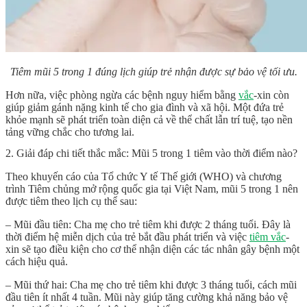
Tiêm mũi 5 trong 1 đúng lịch giúp trẻ nhận được sự bảo vệ tối ưu.
Hơn nữa, việc phòng ngừa các bệnh nguy hiểm bằng
vắc
-xin còn
giúp giảm gánh nặng kinh tế cho gia đình và xã hội. Một đứa trẻ
khỏe mạnh sẽ phát triển toàn diện cả về thể chất lẫn trí tuệ, tạo nền
tảng vững chắc cho tương lai.
2. Giải đáp chi tiết thắc mắc: Mũi 5 trong 1 tiêm vào thời điểm nào?
Theo khuyến cáo của Tổ chức Y tế Thế giới (WHO) và chương
trình Tiêm chủng mở rộng quốc gia tại Việt Nam, mũi 5 trong 1 nên
được tiêm theo lịch cụ thể sau:
– Mũi đầu tiên: Cha mẹ cho trẻ tiêm khi được 2 tháng tuổi. Đây là
thời điểm hệ miễn dịch của trẻ bắt đầu phát triển và việc
tiêm vắc
-
xin sẽ tạo điều kiện cho cơ thể nhận diện các tác nhân gây bệnh một
cách hiệu quả.
– Mũi thứ hai: Cha mẹ cho trẻ tiêm khi được 3 tháng tuổi, cách mũi
đầu tiên ít nhất 4 tuần. Mũi này giúp tăng cường khả năng bảo vệ