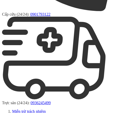
Cấp cứu (24/24):
0901793122
Trực sản (24/24):
0936245499
Miễn trừ trách nhiệm