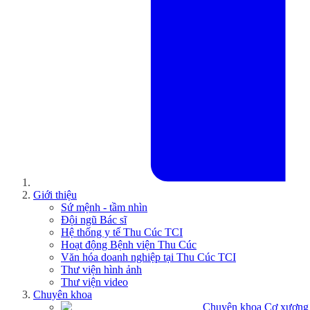
Giới thiệu
Sứ mệnh - tầm nhìn
Đội ngũ Bác sĩ
Hệ thống y tế Thu Cúc TCI
Hoạt động Bệnh viện Thu Cúc
Văn hóa doanh nghiệp tại Thu Cúc TCI
Thư viện hình ảnh
Thư viện video
Chuyên khoa
Chuyên khoa Cơ xương