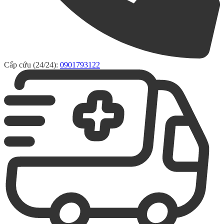
Cấp cứu (24/24):
0901793122