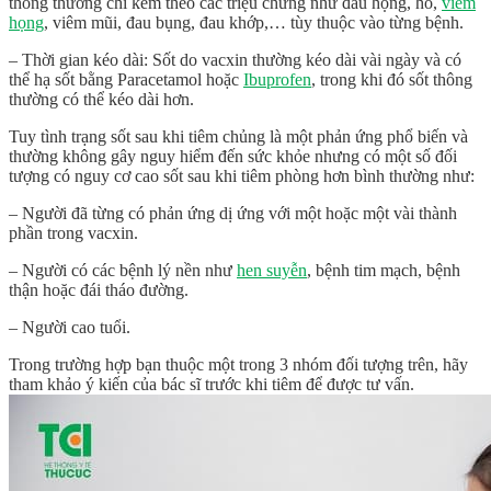
thông thường chỉ kèm theo các triệu chứng như đau họng, ho,
viêm
họng
, viêm mũi, đau bụng, đau khớp,… tùy thuộc vào từng bệnh.
– Thời gian kéo dài: Sốt do vacxin thường kéo dài vài ngày và có
thể hạ sốt bằng Paracetamol hoặc
Ibuprofen
, trong khi đó sốt thông
thường có thể kéo dài hơn.
Tuy tình trạng sốt sau khi tiêm chủng là một phản ứng phổ biến và
thường không gây nguy hiểm đến sức khỏe nhưng có một số đối
tượng có nguy cơ cao sốt sau khi tiêm phòng hơn bình thường như:
– Người đã từng có phản ứng dị ứng với một hoặc một vài thành
phần trong vacxin.
– Người có các bệnh lý nền như
hen suyễn
, bệnh tim mạch, bệnh
thận hoặc đái tháo đường.
– Người cao tuổi.
Trong trường hợp bạn thuộc một trong 3 nhóm đối tượng trên, hãy
tham khảo ý kiến của bác sĩ trước khi tiêm để được tư vấn.