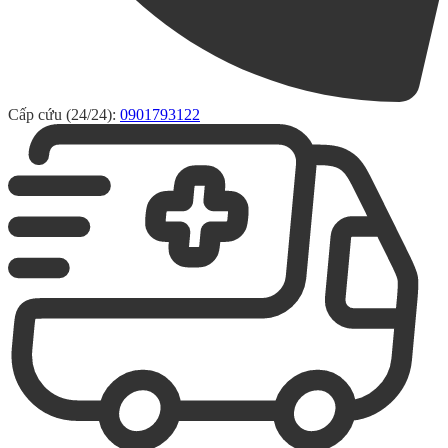
Cấp cứu (24/24):
0901793122