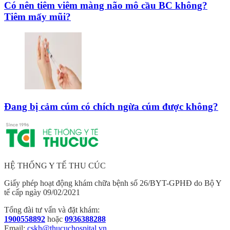
Có nên tiêm viêm màng não mô cầu BC không?
Tiêm mấy mũi?
Đang bị cảm cúm có chích ngừa cúm được không?
HỆ THỐNG Y TẾ THU CÚC
Giấy phép hoạt động khám chữa bệnh số 26/BYT-GPHĐ do Bộ Y
tế cấp ngày 09/02/2021
Tổng đài tư vấn và đặt khám:
1900558892
hoặc
0936388288
Email:
cskh@thucuchospital.vn