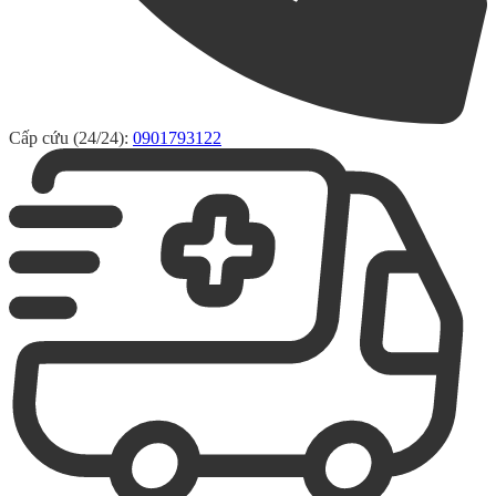
Cấp cứu (24/24):
0901793122