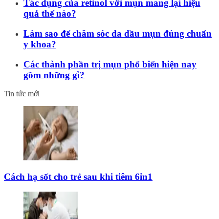
Tác dụng của retinol với mụn mang lại hiệu
quả thế nào?
Làm sao để chăm sóc da dầu mụn đúng chuẩn
y khoa?
Các thành phần trị mụn phổ biến hiện nay
gồm những gì?
Tin tức mới
Cách hạ sốt cho trẻ sau khi tiêm 6in1