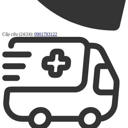
Cấp cứu (24/24):
0901793122