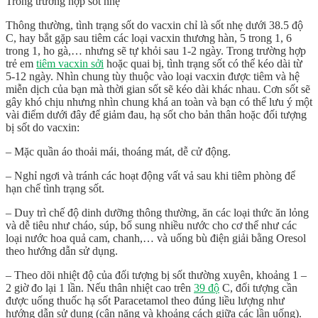
Trong trường hợp sốt nhẹ
Thông thường, tình trạng sốt do vacxin chỉ là sốt nhẹ dưới 38.5 độ
C, hay bắt gặp sau tiêm các loại vacxin thương hàn, 5 trong 1, 6
trong 1, ho gà,… nhưng sẽ tự khỏi sau 1-2 ngày. Trong trường hợp
trẻ em
tiêm vacxin sởi
hoặc quai bị, tình trạng sốt có thể kéo dài từ
5-12 ngày. Nhìn chung tùy thuộc vào loại vacxin được tiêm và hệ
miễn dịch của bạn mà thời gian sốt sẽ kéo dài khác nhau. Cơn sốt sẽ
gây khó chịu nhưng nhìn chung khá an toàn và bạn có thể lưu ý một
vài điểm dưới đây để giảm đau, hạ sốt cho bản thân hoặc đối tượng
bị sốt do vacxin:
– Mặc quần áo thoải mái, thoáng mát, dễ cử động.
– Nghỉ ngơi và tránh các hoạt động vất vả sau khi tiêm phòng để
hạn chế tình trạng sốt.
– Duy trì chế độ dinh dưỡng thông thường, ăn các loại thức ăn lỏng
và dễ tiêu như cháo, súp, bổ sung nhiều nước cho cơ thể như các
loại nước hoa quả cam, chanh,… và uống bù điện giải bằng Oresol
theo hướng dẫn sử dụng.
– Theo dõi nhiệt độ của đối tượng bị sốt thường xuyên, khoảng 1 –
2 giờ đo lại 1 lần. Nếu thân nhiệt cao trên
39 độ
C, đối tượng cần
được uống thuốc hạ sốt Paracetamol theo đúng liều lượng như
hướng dẫn sử dụng (cân nặng và khoảng cách giữa các lần uống).