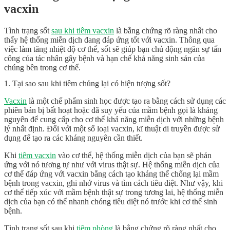
vacxin
Tình trạng sốt
sau khi tiêm vacxin
là bằng chứng rõ ràng nhất cho
thấy hệ thống miễn dịch đang đáp ứng tốt với vacxin. Thông qua
việc làm tăng nhiệt độ cơ thể, sốt sẽ giúp bạn chủ động ngăn sự tấn
công của tác nhân gây bệnh và hạn chế khả năng sinh sản của
chúng bên trong cơ thể.
1. Tại sao sau khi tiêm chủng lại có hiện tượng sốt?
Vacxin
là một chế phẩm sinh học được tạo ra bằng cách sử dụng các
phiên bản bị bất hoạt hoặc đã suy yếu của mầm bệnh gọi là kháng
nguyên để cung cấp cho cơ thể khả năng miễn dịch với những bệnh
lý nhất định. Đối với một số loại vacxin, kĩ thuật di truyền được sử
dụng để tạo ra các kháng nguyên cần thiết.
Khi
tiêm vacxin
vào cơ thể, hệ thống miễn dịch của bạn sẽ phản
ứng với nó tương tự như với virus thật sự. Hệ thống miễn dịch của
cơ thể đáp ứng với vacxin bằng cách tạo kháng thể chống lại mầm
bệnh trong vacxin, ghi nhớ virus và tìm cách tiêu diệt. Như vậy, khi
cơ thể tiếp xúc với mầm bệnh thật sự trong tương lai, hệ thống miễn
dịch của bạn có thể nhanh chóng tiêu diệt nó trước khi cơ thể sinh
bệnh.
Tình trạng sốt sau khi
tiêm phòng
là bằng chứng rõ ràng nhất cho