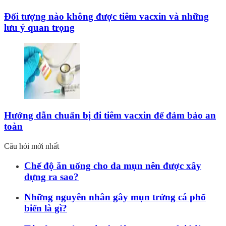
Đối tượng nào không được tiêm vacxin và những
lưu ý quan trọng
Hướng dẫn chuẩn bị đi tiêm vacxin để đảm bảo an
toàn
Câu hỏi mới nhất
Chế độ ăn uống cho da mụn nên được xây
dựng ra sao?
Những nguyên nhân gây mụn trứng cá phổ
biến là gì?