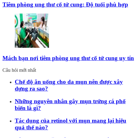
Tiêm phòng ung thư cổ tử cung: Độ tuổi phù hợp
Mách bạn nơi tiêm phòng ung thư cổ tử cung uy tín
Câu hỏi mới nhất
Chế độ ăn uống cho da mụn nên được xây
dựng ra sao?
Những nguyên nhân gây mụn trứng cá phổ
biến là gì?
Tác dụng của retinol với mụn mang lại hiệu
quả thế nào?