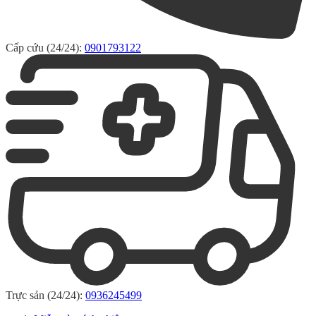
Cấp cứu (24/24):
0901793122
Trực sản (24/24):
0936245499