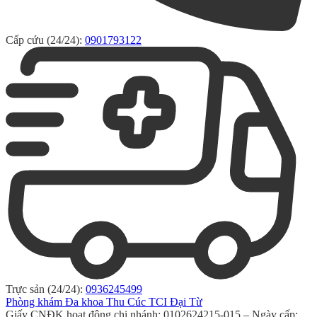
Cấp cứu (24/24):
0901793122
Trực sản (24/24):
0936245499
Phòng khám Đa khoa Thu Cúc TCI Đại Từ
Giấy CNĐK hoạt động chi nhánh: 0102624215-015 – Ngày cấp: