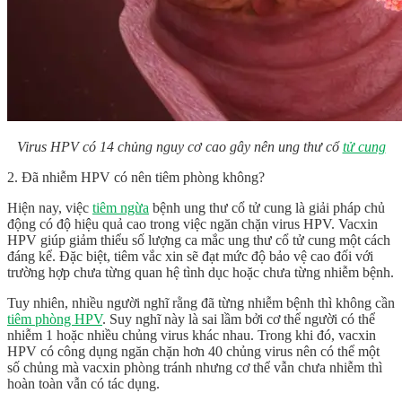
Virus HPV có 14 chủng nguy cơ cao gây nên ung thư cổ
tử cung
2. Đã nhiễm HPV có nên tiêm phòng không?
Hiện nay, việc
tiêm ngừa
bệnh ung thư cổ tử cung là giải pháp chủ
động có độ hiệu quả cao trong việc ngăn chặn virus HPV. Vacxin
HPV giúp giảm thiểu số lượng ca mắc ung thư cổ tử cung một cách
đáng kể. Đặc biệt, tiêm vắc xin sẽ đạt mức độ bảo vệ cao đối với
trường hợp chưa từng quan hệ tình dục hoặc chưa từng nhiễm bệnh.
Tuy nhiên, nhiều người nghĩ rằng đã từng nhiễm bệnh thì không cần
tiêm phòng HPV
. Suy nghĩ này là sai lầm bởi cơ thể người có thể
nhiễm 1 hoặc nhiều chủng virus khác nhau. Trong khi đó, vacxin
HPV có công dụng ngăn chặn hơn 40 chủng virus nên có thể một
số chủng mà vacxin phòng tránh nhưng cơ thể vẫn chưa nhiễm thì
hoàn toàn vẫn có tác dụng.