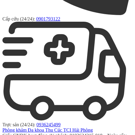
Cấp cứu (24/24):
0901793122
Trực sản (24/24):
0936245499
Phòng khám Đa khoa Thu Cúc TCI Hải Phòng