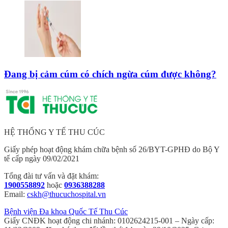
Đang bị cảm cúm có chích ngừa cúm được không?
HỆ THỐNG Y TẾ THU CÚC
Giấy phép hoạt động khám chữa bệnh số 26/BYT-GPHĐ do Bộ Y
tế cấp ngày 09/02/2021
Tổng đài tư vấn và đặt khám:
1900558892
hoặc
0936388288
Email:
cskh@thucuchospital.vn
Bệnh viện Đa khoa Quốc Tế Thu Cúc
Giấy CNĐK hoạt động chi nhánh: 0102624215-001 – Ngày cấp: