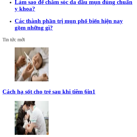
Làm sao để chăm sóc da dầu mụn đúng chuẩn
y khoa?
Các thành phần trị mụn phổ biến hiện nay
gồm những gì?
Tin tức mới
Cách hạ sốt cho trẻ sau khi tiêm 6in1