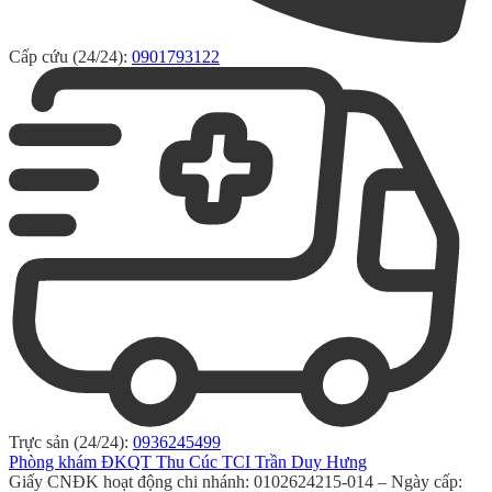
Cấp cứu (24/24):
0901793122
Trực sản (24/24):
0936245499
Phòng khám ĐKQT Thu Cúc TCI Trần Duy Hưng
Giấy CNĐK hoạt động chi nhánh: 0102624215-014 – Ngày cấp: