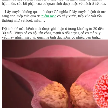
hậu môn, các bộ phận của cơ quan sinh dục) hoặc vết rách ở trên da.
– Lây truyền không qua tình dục: Có nghĩa là lây truyền bệnh từ mẹ
sang con, tiếp xúc qua da/
niêm mạc
có trầy xước, tiếp xúc với tổn
thương như vết loét, máu,…
Độ tuổi dễ mắc bệnh nhất được ghi nhận ở trong khoảng từ 20 đến
30 tuổi. Virus có cơ hội tấn công mạnh ở đối tượng có cơ thể suy
yếu hay nhiễm siêu vi, quan hệ tình dục sớm, có nhiều bạn tình,…