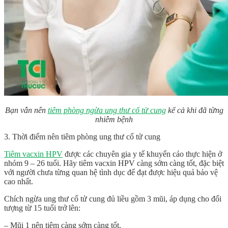
Bạn vẫn nên
tiêm phòng ngừa ung thư cổ tử cung
kể cả khi đã từng
nhiễm bệnh
3. Thời điểm nên tiêm phòng ung thư cổ tử cung
Tiêm vacxin HPV
được các chuyên gia y tế khuyến cáo thực hiện ở
nhóm 9 – 26 tuổi. Hãy tiêm vacxin HPV càng sớm càng tốt, đặc biệt
với người chưa từng quan hệ tình dục để đạt được hiệu quả bảo vệ
cao nhất.
Chích ngừa ung thư cổ tử cung đủ liều gồm 3 mũi, áp dụng cho đối
tượng từ 15 tuổi trở lên:
– Mũi 1 nên tiêm càng sớm càng tốt.