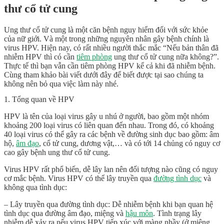
thư cổ tử cung
Ung thư cổ tử cung là một căn bệnh nguy hiểm đối với sức khỏe
của nữ giới. Và một trong những nguyên nhân gây bệnh chính là
virus HPV. Hiện nay, có rất nhiều người thắc mắc “Nếu bản thân đã
nhiễm HPV thì có cần
tiêm phòng
ung thư cổ tử cung nữa không?”.
Thực tế thì bạn vẫn cần tiêm phòng HPV kể cả khi đã nhiễm bệnh.
Cùng tham khảo bài viết dưới đây để biết được tại sao chúng ta
không nên bỏ qua việc làm này nhé.
1. Tổng quan về HPV
HPV là tên của loại virus gây u nhú ở người, bao gồm một nhóm
khoảng 200 loại virus có liên quan đến nhau. Trong đó, có khoảng
40 loại virus có thể gây ra các bệnh về đường sinh dục bao gồm: âm
hộ,
âm đạo
, cổ tử cung, dương vật,… và có tới 14 chủng có nguy cơ
cao gây bệnh ung thư cổ tử cung.
Virus HPV rất phổ biến, dễ lây lan nên đối tượng nào cũng có nguy
cơ mắc bệnh. Virus HPV có thể lây truyền qua
đường tình dục
và
không qua tình dục:
– Lây truyền qua đường tình dục: Dễ nhiễm bệnh khi bạn quan hệ
tình dục qua đường âm đạo, miệng và
hậu môn
. Tình trạng lây
nhiễm dễ xảy ra nếu virus HPV tiếp xúc với màng nhầy (ở miệng,