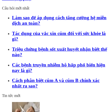
Câu hỏi mới nhất
Làm sao để áp dụng cách tăng cường hệ miễn
dịch an toàn?
Tác dụng của vắc xin cúm đối với sức khỏe là
gì?
Triệu chứng bệnh sốt xuất huyết nhận biết thế
nào?
Các bệnh truyền nhiễm hô hấp phổ biến hiện
nay là gì?
Cách phân biệt cúm A và cúm B chính xác
nhất ra sao?
Tin tức mới