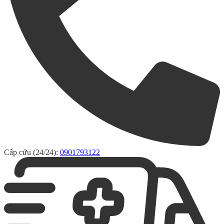
Cấp cứu (24/24):
0901793122