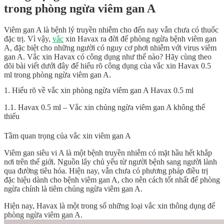
trong phòng ngừa viêm gan A
Viêm gan A là bệnh lý truyền nhiễm cho đến nay vẫn chưa có thuốc
đặc trị. Vì vậy,
vắc
xin Havax ra đời để phòng ngừa bệnh viêm gan
A, đặc biệt cho những người có nguy cơ phơi nhiễm với virus viêm
gan A. Vắc xin Havax có công dụng như thế nào? Hãy cùng theo
dõi bài viết dưới đây để hiểu rõ công dụng của vắc xin Havax 0.5
ml trong phòng ngừa viêm gan A.
1. Hiểu rõ về vắc xin phòng ngừa viêm gan A Havax 0.5 ml
1.1. Havax 0.5 ml – Vắc xin chủng ngừa viêm gan A không thể
thiếu
Tầm quan trọng của vắc xin viêm gan A
Viêm gan siêu vi A là một bệnh truyền nhiễm có mặt hầu hết khắp
nơi trên thế giới. Nguồn lây chủ yếu từ người bệnh sang người lành
qua đường tiêu hóa. Hiện nay, vẫn chưa có phương pháp điều trị
đặc hiệu dành cho bệnh viêm gan A, cho nên cách tốt nhất để phòng
ngừa chính là tiêm chủng ngừa viêm gan A.
Hiện nay, Havax là một trong số những loại vắc xin thông dụng để
phòng ngừa viêm gan A.