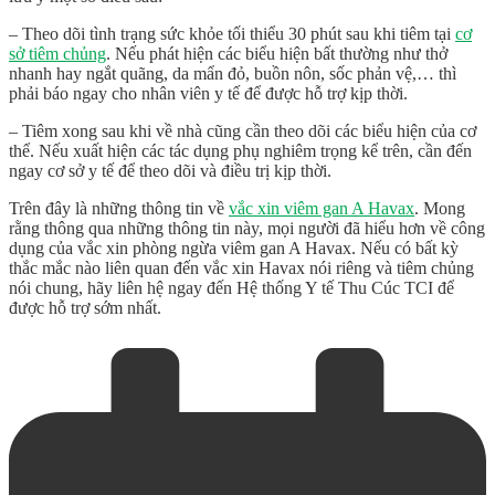
– Theo dõi tình trạng sức khỏe tối thiểu 30 phút sau khi tiêm tại
cơ
sở tiêm chủng
. Nếu phát hiện các biểu hiện bất thường như thở
nhanh hay ngắt quãng, da mẩn đỏ, buồn nôn, sốc phản vệ,… thì
phải báo ngay cho nhân viên y tế để được hỗ trợ kịp thời.
– Tiêm xong sau khi về nhà cũng cần theo dõi các biểu hiện của cơ
thể. Nếu xuất hiện các tác dụng phụ nghiêm trọng kể trên, cần đến
ngay cơ sở y tế để theo dõi và điều trị kịp thời.
Trên đây là những thông tin về
vắc xin viêm gan A Havax
. Mong
rằng thông qua những thông tin này, mọi người đã hiểu hơn về công
dụng của vắc xin phòng ngừa viêm gan A Havax. Nếu có bất kỳ
thắc mắc nào liên quan đến vắc xin Havax nói riêng và tiêm chủng
nói chung, hãy liên hệ ngay đến Hệ thống Y tế Thu Cúc TCI để
được hỗ trợ sớm nhất.