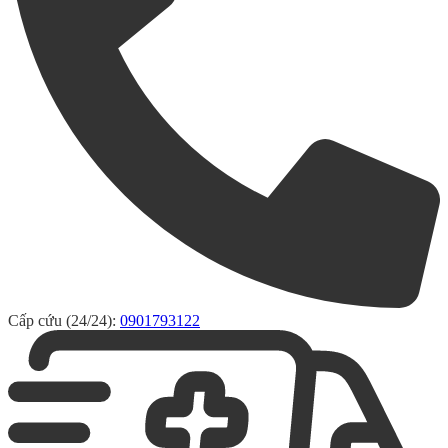
Cấp cứu (24/24):
0901793122