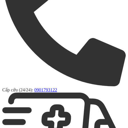
Cấp cứu (24/24):
0901793122