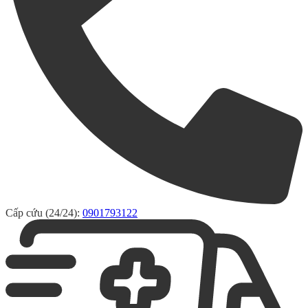
Cấp cứu (24/24):
0901793122