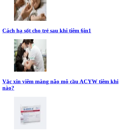
Cách hạ sốt cho trẻ sau khi tiêm 6in1
Vắc xin viêm màng não mô cầu ACYW tiêm khi
nào?