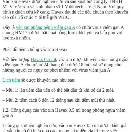
Vắc xin Havax được nghiên cứu và sản xuất bởi công ty TNHH
MTV Vắc xin và sinh phẩm số 1 Vabiotech – Việt Nam. Với quy
trình nghiên cứu kỹ càng, Havax đạt đủ các tiêu chuẩn theo khuyến
cáo của Tổ chức Y tế thế giới WHO.
Đây là
vắc xin phòng bệnh viêm gan A
có chứa virus viêm gan A
chủng HM175 được bất hoạt bằng formaldehyde và hấp phụ với
hydroxit nhôm.
Phác đồ tiêm chủng vắc xin Havax
Với liều lượng
Havax 0.5 ml
, vắc xin được khuyến cáo chủng ngừa
viêm gan A cho trẻ từ 24 tháng đến dưới 18 tuổi và sử dụng cho
những người có nguy cơ phơi nhiễm với virus viêm gan A.
Lịch tiêm
sẽ được khuyến cáo như sau:
– Mũi 1: lần tiêm đầu tiên có thể bắt đầu từ khi trẻ đủ 2 tuổi.
– Mũi 2: tiêm cách 6 đến 12 tháng sau khi tiêm mũi thứ nhất.
1.2. Công dụng của vắc xin Havax 0.5 ml trong phòng ngừa viêm
gan A
Thông qua nhiều nghiên cứu, vắc xin
Havax 0.5 ml
được đánh giá
là vắc xin có độ hiệu quả cao, mang lại nhiều giá trị trong việc