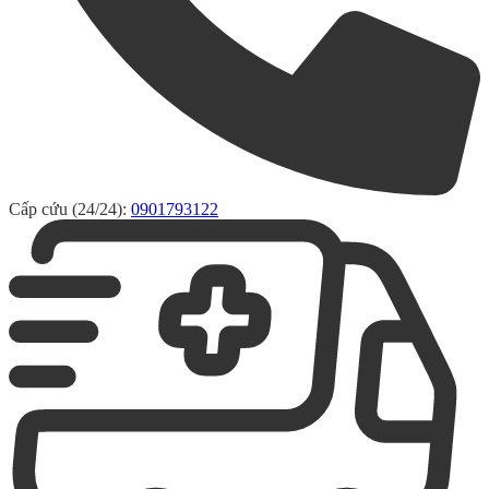
Cấp cứu (24/24):
0901793122