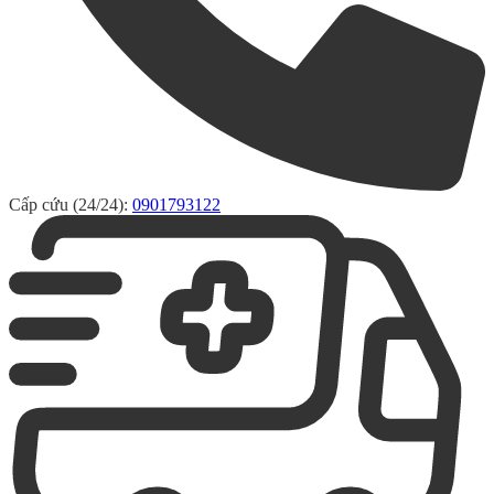
Cấp cứu (24/24):
0901793122