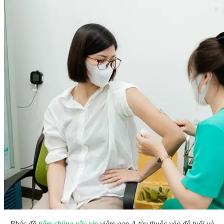
Phác đồ
tiêm chủng vắc xin
viêm gan A tùy thuộc vào độ tuổi và