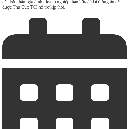
của bản thân, gia đình, doanh nghiệp, bạn hãy để lại thông tin để
được Thu Cúc TCI hỗ trợ kịp thời.