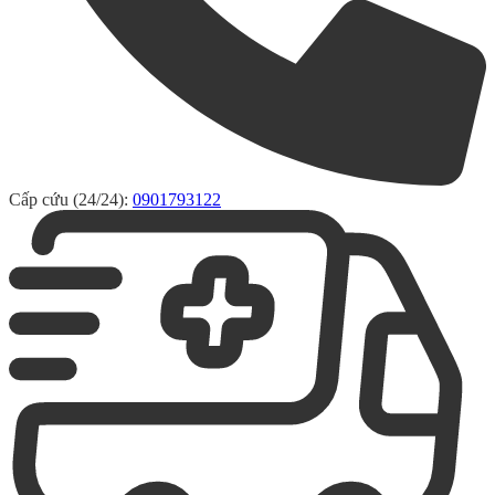
Cấp cứu (24/24):
0901793122