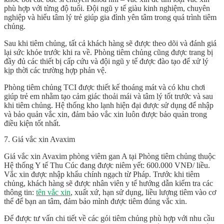
phù hợp với từng độ tuổi. Đội ngũ y tế giàu kinh nghiệm, chuyên
nghiệp và hiểu tâm lý trẻ giúp gia đình yên tâm trong quá trình tiêm
chủng.
Sau khi tiêm chủng, tất cả khách hàng sẽ được theo dõi và đánh giá
lại sức khỏe trước khi ra về. Phòng tiêm chủng cũng được trang bị
đầy đủ các thiết bị cấp cứu và đội ngũ y tế được đào tạo để xử lý
kịp thời các trường hợp phản vệ.
Phòng tiêm chủng TCI được thiết kế thoáng mát và có khu chơi
giúp trẻ em nhằm tạo cảm giác thoải mái và tâm lý tốt trước và sau
khi tiêm chủng. Hệ thống kho lạnh hiện đại được sử dụng để nhập
và bảo quản vắc xin, đảm bảo vắc xin luôn được bảo quản trong
điều kiện tốt nhất.
7. Giá vắc xin Avaxim
Giá
vắc xin Avaxim
phòng viêm gan A tại Phòng tiêm chủng thuộc
Hệ thống Y tế Thu Cúc đang được niêm yết: 600.000 VNĐ/ liều.
Vắc xin được nhập khẩu chính ngạch từ Pháp. Trước khi tiêm
chủng, khách hàng sẽ được nhân viên y tế hướng dẫn kiểm tra các
thông tin:
tên vắc xin
, xuất xứ, hạn sử dụng, liều lượng tiêm vào cơ
thể để bạn an tâm, đảm bảo mình được tiêm đúng vắc xin.
Để được tư vấn chi tiết về các gói tiêm chủng phù hợp với nhu cầu