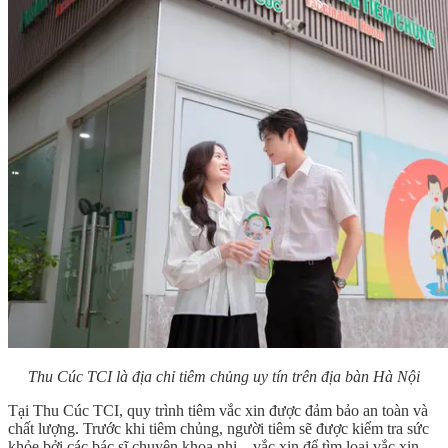
Thu Cúc TCI là địa chỉ tiêm chủng uy tín trên địa bàn Hà Nội
Tại Thu Cúc TCI, quy trình tiêm vắc xin được đảm bảo an toàn và
chất lượng. Trước khi tiêm chủng, người tiêm sẽ được kiểm tra sức
khỏe bởi các bác sĩ chuyên khoa nhi – vắc xin để tìm loại vắc xin