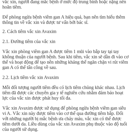
vắc xin, người đang mắc bệnh ở mức độ trung bình hoặc nặng nên
hoãn tiêm.
Để phòng ngừa bệnh viêm gan A hiệu quả, bạn nên tìm hiểu thêm
thông tin về vắc xin và được tư vấn bởi bác sĩ.
2. Cách tiêm vắc xin Avaxim
2.1. Đường tiêm của vắc xin
Vắc xin phòng viêm gan A được tiêm 1 mũi vào bắp tay tại tay
không thuận của người bệnh. Sau khi tiêm, vắc xin sẽ dần đi vào cơ
thể và hoạt động để tạo nên những kháng thể ngăn chặn vi rút viêm
gan A có thể tấn công về sau.
2.2. Lịch tiêm vắc xin Avaxim
Mỗi đối tượng người tiêm đều có lịch tiêm chủng khác nhau. Lịch
tiêm đã được các chuyên gia y tế nghiên cứu nhằm đảm bảo hoạt
lực của vắc xin được phát huy tối đa.
Vắc xin Avaxim
được sử dụng để phòng ngừa bệnh viêm gan siêu
vi A. Vắc xin này được tiêm vào cơ thể qua đường tiêm bắp. Đối
với những người bị mắc bệnh ưa chảy máu, vắc xin có thể được
tiêm dưới da. Liều dùng của vắc xin Avaxim phụ thuộc vào độ tuổi
của người sử dụng.