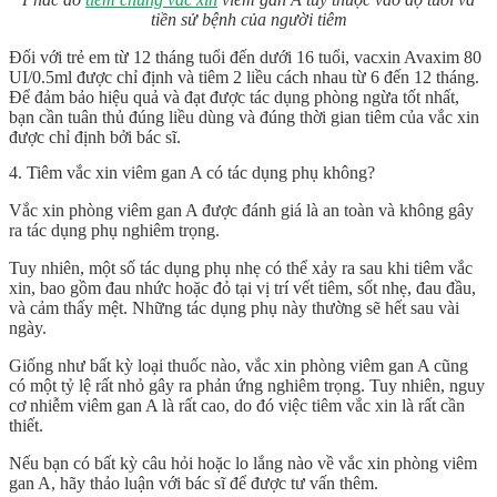
tiền sử bệnh của người tiêm
Đối với trẻ em từ 12 tháng tuổi đến dưới 16 tuổi, vacxin Avaxim 80
UI/0.5ml được chỉ định và tiêm 2 liều cách nhau từ 6 đến 12 tháng.
Để đảm bảo hiệu quả và đạt được tác dụng phòng ngừa tốt nhất,
bạn cần tuân thủ đúng liều dùng và đúng thời gian tiêm của vắc xin
được chỉ định bởi bác sĩ.
4. Tiêm vắc xin viêm gan A có tác dụng phụ không?
Vắc xin phòng viêm gan A được đánh giá là an toàn và không gây
ra tác dụng phụ nghiêm trọng.
Tuy nhiên, một số tác dụng phụ nhẹ có thể xảy ra sau khi tiêm vắc
xin, bao gồm đau nhức hoặc đỏ tại vị trí vết tiêm, sốt nhẹ, đau đầu,
và cảm thấy mệt. Những tác dụng phụ này thường sẽ hết sau vài
ngày.
Giống như bất kỳ loại thuốc nào, vắc xin phòng viêm gan A cũng
có một tỷ lệ rất nhỏ gây ra phản ứng nghiêm trọng. Tuy nhiên, nguy
cơ nhiễm viêm gan A là rất cao, do đó việc tiêm vắc xin là rất cần
thiết.
Nếu bạn có bất kỳ câu hỏi hoặc lo lắng nào về vắc xin phòng viêm
gan A, hãy thảo luận với bác sĩ để được tư vấn thêm.