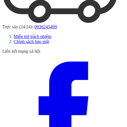
Trực sản (24/24):
0936245499
Miễn trừ trách nhiệm
Chính sách bảo mật
Liên kết mạng xã hội