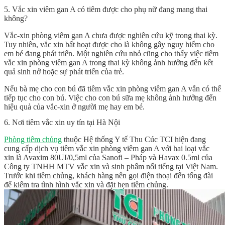
5. Vắc xin viêm gan A có tiêm được cho phụ nữ đang mang thai
không?
Vắc-xin phòng viêm gan A chưa được nghiên cứu kỹ trong thai kỳ.
Tuy nhiên, vắc xin bất hoạt được cho là không gây nguy hiểm cho
em bé đang phát triển. Một nghiên cứu nhỏ cũng cho thấy việc tiêm
vắc xin phòng viêm gan A trong thai kỳ không ảnh hưởng đến kết
quả sinh nở hoặc sự phát triển của trẻ.
Nếu bà mẹ cho con bú đã tiêm vắc xin phòng viêm gan A vẫn có thể
tiếp tục cho con bú. Việc cho con bú sữa mẹ không ảnh hưởng đến
hiệu quả của vắc-xin ở người mẹ hay em bé.
6. Nơi tiêm vắc xin uy tín tại Hà Nội
Phòng tiêm chủng
thuộc Hệ thống Y tế Thu Cúc TCI hiện đang
cung cấp dịch vụ tiêm vắc xin phòng viêm gan A với hai loại vắc
xin là Avaxim 80UI/0,5ml của Sanofi – Pháp và Havax 0.5ml của
Công ty TNHH MTV vắc xin và sinh phẩm nổi tiếng tại Việt Nam.
Trước khi tiêm chủng, khách hàng nên gọi điện thoại đến tổng đài
để kiểm tra tình hình vắc xin và đặt hẹn tiêm chủng.