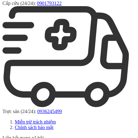
Cấp cứu (24/24):
0901793122
Trực sản (24/24):
0936245499
Miễn trừ trách nhiệm
Chính sách bảo mật
Liên kết mạng xã hội