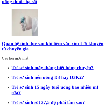
uống thuốc hạ sốt
Quan hệ tình dục sau khi tiêm vắc-xin: Lời khuyên
từ chuyên gia
Câu hỏi mới nhất
Trẻ sơ sinh mấy tháng biết hóng chuyện?
Trẻ sơ sinh nên uống D3 hay D3K2?
Trẻ sơ sinh 15 ngày tuổi uống bao nhiêu ml
sữa?
Trẻ sơ sinh sốt 37,5 độ phải làm sao?