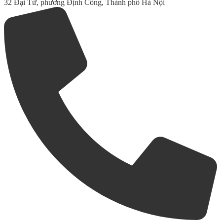
32 Đại Từ, phường Định Công, Thành phố Hà Nội