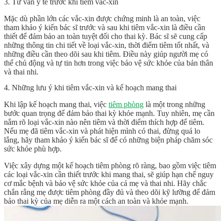
3. Tư vấn y tế trước khi tiêm vắc-xin
Mặc dù phần lớn các vắc-xin được chứng minh là an toàn, việc
tham khảo ý kiến bác sĩ trước và sau khi tiêm vắc-xin là điều cần
thiết để đảm bảo an toàn tuyệt đối cho thai kỳ. Bác sĩ sẽ cung cấp
những thông tin chi tiết về loại vắc-xin, thời điểm tiêm tốt nhất, và
những điều cần theo dõi sau khi tiêm. Điều này giúp người mẹ có
thể chủ động và tự tin hơn trong việc bảo vệ sức khỏe của bản thân
và thai nhi.
4. Những lưu ý khi tiêm vắc-xin và kế hoạch mang thai
Khi lập kế hoạch mang thai, việc
tiêm phòng
là một trong những
bước quan trọng để đảm bảo thai kỳ khỏe mạnh. Tuy nhiên, mẹ cần
nắm rõ loại vắc-xin nào nên tiêm và thời điểm thích hợp để tiêm.
Nếu mẹ đã tiêm vắc-xin và phát hiện mình có thai, đừng quá lo
lắng, hãy tham khảo ý kiến bác sĩ để có những biện pháp chăm sóc
sức khỏe phù hợp.
Việc xây dựng một kế hoạch tiêm phòng rõ ràng, bao gồm việc tiêm
các loại vắc-xin cần thiết trước khi mang thai, sẽ giúp hạn chế nguy
cơ mắc bệnh và bảo vệ sức khỏe của cả mẹ và thai nhi. Hãy chắc
chắn rằng mẹ được tiêm phòng đầy đủ và theo dõi kỹ lưỡng để đảm
bảo thai kỳ của mẹ diễn ra một cách an toàn và khỏe mạnh.