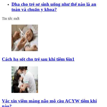
Dha cho trẻ sơ sinh uống như thế nào là an
toàn và chuẩn y khoa?
Tin tức mới
Cách hạ sốt cho trẻ sau khi tiêm 6in1
Vắc xin viêm màng não mô cầu ACYW tiêm khi
nào?