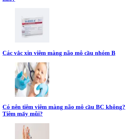
Các vắc xin viêm màng não mô cầu nhóm B
Có nên tiêm viêm màng não mô cầu BC không?
Tiêm mấy mũi?