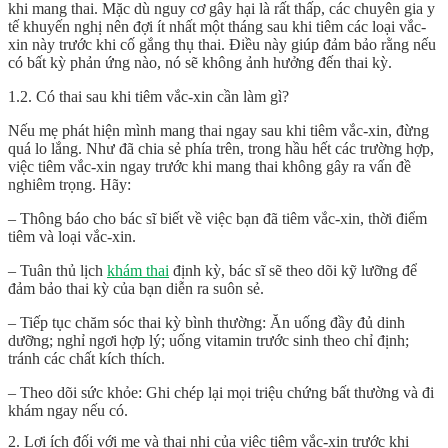
khi mang thai. Mặc dù nguy cơ gây hại là rất thấp, các chuyên gia y
tế khuyến nghị nên đợi ít nhất một tháng sau khi tiêm các loại vắc-
xin này trước khi cố gắng thụ thai. Điều này giúp đảm bảo rằng nếu
có bất kỳ phản ứng nào, nó sẽ không ảnh hưởng đến thai kỳ.
1.2. Có thai sau khi tiêm vắc-xin cần làm gì?
Nếu mẹ phát hiện mình mang thai ngay sau khi tiêm vắc-xin, đừng
quá lo lắng. Như đã chia sẻ phía trên, trong hầu hết các trường hợp,
việc tiêm vắc-xin ngay trước khi mang thai không gây ra vấn đề
nghiêm trọng. Hãy:
– Thông báo cho bác sĩ biết về việc bạn đã tiêm vắc-xin, thời điểm
tiêm và loại vắc-xin.
– Tuân thủ lịch
khám thai
định kỳ, bác sĩ sẽ theo dõi kỹ lưỡng để
đảm bảo thai kỳ của bạn diễn ra suôn sẻ.
– Tiếp tục chăm sóc thai kỳ bình thường: Ăn uống đầy đủ dinh
dưỡng; nghỉ ngơi hợp lý; uống vitamin trước sinh theo chỉ định;
tránh các chất kích thích.
– Theo dõi sức khỏe: Ghi chép lại mọi triệu chứng bất thường và đi
khám ngay nếu có.
2. Lợi ích đối với mẹ và thai nhi của việc tiêm vắc-xin trước khi