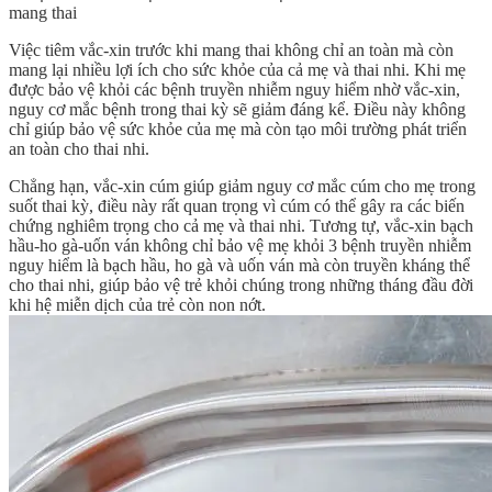
mang thai
Việc tiêm vắc-xin trước khi mang thai không chỉ an toàn mà còn
mang lại nhiều lợi ích cho sức khỏe của cả mẹ và thai nhi. Khi mẹ
được bảo vệ khỏi các bệnh truyền nhiễm nguy hiểm nhờ vắc-xin,
nguy cơ mắc bệnh trong thai kỳ sẽ giảm đáng kể. Điều này không
chỉ giúp bảo vệ sức khỏe của mẹ mà còn tạo môi trường phát triển
an toàn cho thai nhi.
Chẳng hạn, vắc-xin cúm giúp giảm nguy cơ mắc cúm cho mẹ trong
suốt thai kỳ, điều này rất quan trọng vì cúm có thể gây ra các biến
chứng nghiêm trọng cho cả mẹ và thai nhi. Tương tự, vắc-xin bạch
hầu-ho gà-uốn ván không chỉ bảo vệ mẹ khỏi 3 bệnh truyền nhiễm
nguy hiểm là bạch hầu, ho gà và uốn ván mà còn truyền kháng thể
cho thai nhi, giúp bảo vệ trẻ khỏi chúng trong những tháng đầu đời
khi hệ miễn dịch của trẻ còn non nớt.