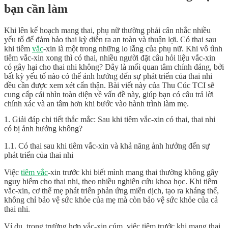
bạn cần làm
Khi lên kế hoạch mang thai, phụ nữ thường phải cân nhắc nhiều
yếu tố để đảm bảo thai kỳ diễn ra an toàn và thuận lợi. Có thai sau
khi tiêm
vắc
-xin là một trong những lo lắng của phụ nữ. Khi vô tình
tiêm vắc-xin xong thì có thai, nhiều người đặt câu hỏi liệu vắc-xin
có gây hại cho thai nhi không? Đây là mối quan tâm chính đáng, bởi
bất kỳ yếu tố nào có thể ảnh hưởng đến sự phát triển của thai nhi
đều cần được xem xét cẩn thận. Bài viết này của Thu Cúc TCI sẽ
cung cấp cái nhìn toàn diện về vấn đề này, giúp bạn có câu trả lời
chính xác và an tâm hơn khi bước vào hành trình làm mẹ.
1. Giải đáp chi tiết thắc mắc: Sau khi tiêm vắc-xin có thai, thai nhi
có bị ảnh hưởng không?
1.1. Có thai sau khi tiêm vắc-xin và khả năng ảnh hưởng đến sự
phát triển của thai nhi
Việc
tiêm vắc
-xin trước khi biết mình mang thai thường không gây
nguy hiểm cho thai nhi, theo nhiều nghiên cứu khoa học. Khi tiêm
vắc-xin, cơ thể mẹ phát triển phản ứng miễn dịch, tạo ra kháng thể,
không chỉ bảo vệ sức khỏe của mẹ mà còn bảo vệ sức khỏe của cả
thai nhi.
Ví dụ, trong trường hợp vắc-xin cúm, việc tiêm trước khi mang thai