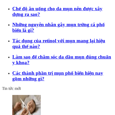
Chế độ ăn uống cho da mụn nên được xây
dựng ra sao?
Những nguyên nhân gây mụn trứng cá phổ
biến là gì?
Tác dụng của retinol với mụn mang lại hiệu
quả thế nào?
Làm sao để chăm sóc da dầu mụn đúng chuẩn
y khoa?
Các thành phần trị mụn phổ biến hiện nay
gồm những gì?
Tin tức mới