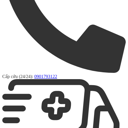
Cấp cứu (24/24):
0901793122