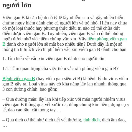
người lớn
Viêm gan B là căn bệnh có tỷ lệ lây nhiễm cao và gây nhiều biến
chứng nguy hiểm dành cho cả người lớn và trẻ nhỏ. Hiện nay chưa
có một loại thuốc hay phương thức điều trị nào có thể chữa dứt
điểm được viêm gan B. Tuy nhiên, viêm gan B vẫn có thể phòng
ngừa được nhờ việc tiêm chủng vắc xin. Vậy
tiêm phòng viêm gan
B
dành cho người lớn sẽ mất bao nhiêu tiền? Dưới đây là một số
thông tin hữu ích về chi phí tiêm vắc xin viêm gan B dành cho bạn.
1. Tìm hiểu về vắc xin viêm gan B dành cho người lớn
1.1. Tầm quan trọng của việc tiêm vắc xin phòng viêm gan B?
Bệnh viêm gan B
(hay viêm gan siêu vi B) là bệnh lý do virus viêm
gan B gây ra. Loại virus này có khả năng lây lan nhanh, thông qua
3 con đường chính, bao gồm:
– Qua đường máu: lây lan khi tiếp xúc với máu người nhiễm virus
viêm gan B thông qua vết xước da, dùng chung kim tiêm, dụng cụ y
tế, dao cạo râu, cắt móng tay,…
– Qua dịch cơ thể như dịch tiết vết thương,
tinh dịch
, dịch âm đạo,
…