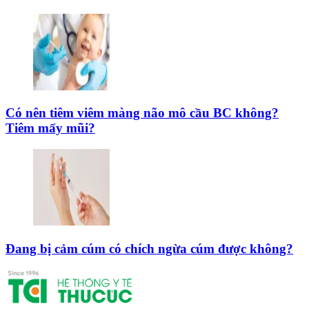
Có nên tiêm viêm màng não mô cầu BC không?
Tiêm mấy mũi?
Đang bị cảm cúm có chích ngừa cúm được không?