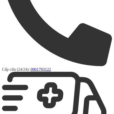
Cấp cứu (24/24):
0901793122