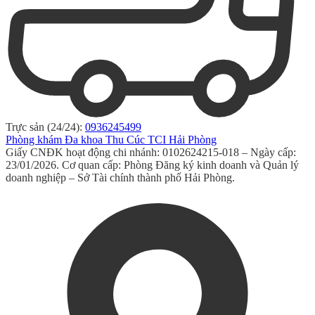
Trực sản (24/24):
0936245499
Phòng khám Đa khoa Thu Cúc TCI Hải Phòng
Giấy CNĐK hoạt động chi nhánh: 0102624215-018 – Ngày cấp:
23/01/2026. Cơ quan cấp: Phòng Đăng ký kinh doanh và Quản lý
doanh nghiệp – Sở Tài chính thành phố Hải Phòng.