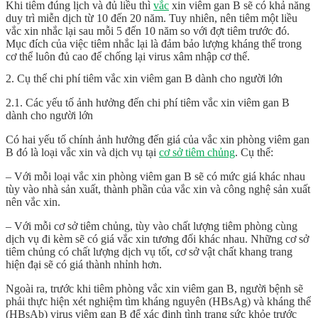
Khi tiêm đúng lịch và đủ liều thì
vắc
xin viêm gan B sẽ có khả năng
duy trì miễn dịch từ 10 đến 20 năm. Tuy nhiên, nên tiêm một liều
vắc xin nhắc lại sau mỗi 5 đến 10 năm so với đợt tiêm trước đó.
Mục đích của việc tiêm nhắc lại là đảm bảo lượng kháng thể trong
cơ thể luôn đủ cao để chống lại virus xâm nhập cơ thể.
2. Cụ thể chi phí tiêm vắc xin viêm gan B dành cho người lớn
2.1. Các yếu tố ảnh hưởng đến chi phí tiêm vắc xin viêm gan B
dành cho người lớn
Có hai yếu tố chính ảnh hưởng đến giá của vắc xin phòng viêm gan
B đó là loại vắc xin và dịch vụ tại
cơ sở tiêm chủng
. Cụ thể:
– Với mỗi loại vắc xin phòng viêm gan B sẽ có mức giá khác nhau
tùy vào nhà sản xuất, thành phần của vắc xin và công nghệ sản xuất
nên vắc xin.
– Với mỗi cơ sở tiêm chủng, tùy vào chất lượng tiêm phòng cùng
dịch vụ đi kèm sẽ có giá vắc xin tương đối khác nhau. Những cơ sở
tiêm chủng có chất lượng dịch vụ tốt, cơ sở vật chất khang trang
hiện đại sẽ có giá thành nhỉnh hơn.
Ngoài ra, trước khi tiêm phòng vắc xin viêm gan B, người bệnh sẽ
phải thực hiện xét nghiệm tìm kháng nguyên (HBsAg) và kháng thể
(HBsAb) virus viêm gan B để xác định tình trạng sức khỏe trước