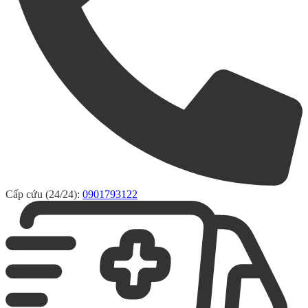
Cấp cứu (24/24):
0901793122