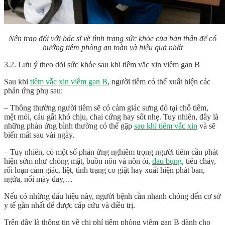
Nên trao đổi với bác sĩ về tình trạng sức khỏe của bản thân để có
hướng tiêm phòng an toàn và hiệu quả nhất
3.2. Lưu ý theo dõi sức khỏe sau khi tiêm vắc xin viêm gan B
Sau khi
tiêm vắc xin viêm gan B
, người tiêm có thể xuất hiện các
phản ứng phụ sau:
– Thông thường người tiêm sẽ có cảm giác sưng đỏ tại chỗ tiêm,
mệt mỏi, cáu gắt khó chịu, chai cứng hay sốt nhẹ. Tuy nhiên, đây là
những phản ứng bình thường có thể gặp
sau khi tiêm vắc xin
và sẽ
biến mất sau vài ngày.
– Tuy nhiên, có một số phản ứng nghiêm trọng người tiêm cần phát
hiện sớm như chóng mặt, buồn nôn và nôn ói,
đau bụng
, tiêu chảy,
rối loạn cảm giác, liệt, tình trạng co giật hay xuất hiện phát ban,
ngứa, nổi mày đay,…
Nếu có những dấu hiệu này, người bệnh cần nhanh chóng đến cơ sở
y tế gần nhất để được cấp cứu và điều trị.
Trên đây là thông tin về chi phí tiêm phòng viêm gan B dành cho