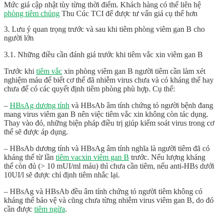
Mức giá cập nhật tùy từng thời điểm. Khách hàng có thể liên hệ
phòng tiêm chủng
Thu Cúc TCI để được tư vấn giá cụ thể hơn
3. Lưu ý quan trọng trước và sau khi tiêm phòng viêm gan B cho
người lớn
3.1. Những điều cần đánh giá trước khi tiêm vắc xin viêm gan B
Trước khi
tiêm vắc
xin phòng viêm gan B người tiêm cần làm xét
nghiệm máu để biết cơ thể đã nhiễm virus chưa và có kháng thể hay
chưa để có các quyết định tiêm phòng phù hợp. Cụ thể:
–
HBsAg dương tính
và HBsAb âm tính chứng tỏ người bệnh đang
mang virus viêm gan B nên việc tiêm vắc xin không còn tác dụng.
Thay vào đó, những biện pháp điều trị giúp kiểm soát virus trong cơ
thể sẽ được áp dụng.
– HBsAb dương tính và HBsAg âm tính nghĩa là người tiêm đã có
kháng thể từ lần
tiêm vacxin viêm gan B
trước. Nếu lượng kháng
thể còn đủ (> 10 mUI/ml máu) thì chưa cần tiêm, nếu anti-HBs dưới
10UI/l sẽ được chỉ định tiêm nhắc lại.
– HBsAg và HBsAb đều âm tính chứng tỏ người tiêm không có
kháng thể bảo vệ và cũng chưa từng nhiễm virus viêm gan B, do đó
cần được
tiêm ngừa
.