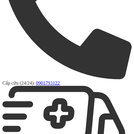
Cấp cứu (24/24):
0901793122