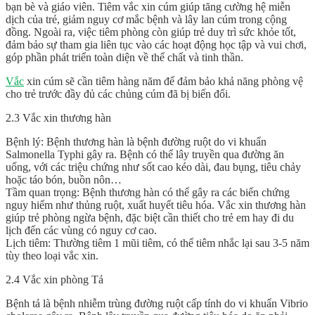
bạn bè và giáo viên. Tiêm vắc xin cúm giúp tăng cường hệ miễn
dịch của trẻ, giảm nguy cơ mắc bệnh và lây lan cúm trong cộng
đồng. Ngoài ra, việc tiêm phòng còn giúp trẻ duy trì sức khỏe tốt,
đảm bảo sự tham gia liên tục vào các hoạt động học tập và vui chơi,
góp phần phát triển toàn diện về thể chất và tinh thần.
Vắc
xin cúm sẽ cần tiêm hàng năm để đảm bảo khả năng phòng vệ
cho trẻ trước đầy đủ các chủng cúm đã bị biến đổi.
2.3 Vắc xin thương hàn
Bệnh lý: Bệnh thương hàn là bệnh đường ruột do vi khuẩn
Salmonella Typhi gây ra. Bệnh có thể lây truyền qua đường ăn
uống, với các triệu chứng như sốt cao kéo dài, đau bụng, tiêu chảy
hoặc táo bón, buồn nôn…
Tầm quan trọng: Bệnh thương hàn có thể gây ra các biến chứng
nguy hiểm như thủng ruột, xuất huyết tiêu hóa. Vắc xin thương hàn
giúp trẻ phòng ngừa bệnh, đặc biệt cần thiết cho trẻ em hay đi du
lịch đến các vùng có nguy cơ cao.
Lịch tiêm: Thường tiêm 1 mũi tiêm, có thể tiêm nhắc lại sau 3-5 năm
tùy theo loại vắc xin.
2.4 Vắc xin phòng Tả
Bệnh tả là bệnh nhiễm trùng đường ruột cấp tính do vi khuẩn Vibrio