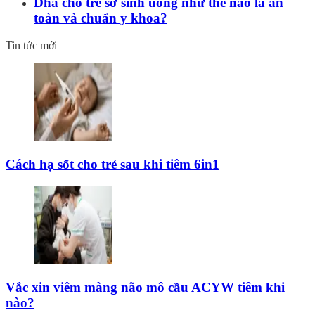
Dha cho trẻ sơ sinh uống như thế nào là an
toàn và chuẩn y khoa?
Tin tức mới
Cách hạ sốt cho trẻ sau khi tiêm 6in1
Vắc xin viêm màng não mô cầu ACYW tiêm khi
nào?