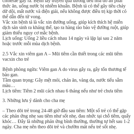
cholerae gây ra. Bệnh lây truyền qua đường tiêu hóa do ăn phải
thức ăn, uống nước bị nhiễm khuẩn. Bệnh tả có thể gây tiêu chảy
dữ dội, mất nước và điện giải, nếu không được điều trị kịp thời có
thể dẫn đến tử vong.
Vắc xin bệnh tả là vắc xin đường uống, giúp kích thích hệ miễn
dịch sản sinh ra kháng thể, tạo ra hàng rào bảo vệ đường ruột, giúp
giảm thiểu nguy cơ mắc bệnh.
Lịch uống: Uống 2 liều cách nhau 14 ngày và lặp lại sau 2 năm
hoặc trước mỗi mùa dịch bệnh.
2.5 Vắc xin viêm gan A – Mũi tiêm cần thiết trong các mũi tiêm
vacxin cho trẻ
Bệnh phòng ngừa: Viêm gan A do virus gây ra, gây tổn thương tế
bào gan.
Tầm quan trọng: Gây mệt mỏi, chán ăn, vàng da, nước tiểu sẫm
màu…
Lịch tiêm: Tiêm 2 mũi cách nhau 6 tháng nếu như trẻ chưa tiêm
3. Những lưu ý dành cho cha mẹ
– Theo dõi trẻ trong 24-48 giờ đầu sau tiêm: Một số trẻ có thể gặp
các phản ứng nhẹ sau tiêm như sốt nhẹ, đau nhức tại chỗ tiêm, quấy
khóc… Đây là những phản ứng bình thường, thường tự hết sau 1-2
ngày. Cha mẹ nên theo dõi trẻ và chườm mát nếu trẻ sốt nhẹ.