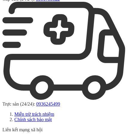
Trực sản (24/24):
0936245499
Miễn trừ trách nhiệm
Chính sách bảo mật
Liên kết mạng xã hội