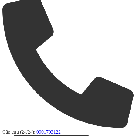
Cấp cứu (24/24):
0901793122