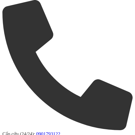
Cấp cứu (24/24):
0901793122