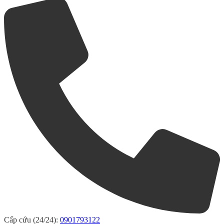
Cấp cứu (24/24):
0901793122