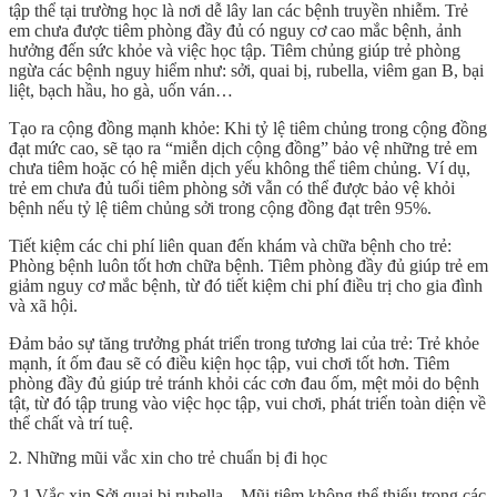
tập thể tại trường học là nơi dễ lây lan các bệnh truyền nhiễm. Trẻ
em chưa được tiêm phòng đầy đủ có nguy cơ cao mắc bệnh, ảnh
hưởng đến sức khỏe và việc học tập. Tiêm chủng giúp trẻ phòng
ngừa các bệnh nguy hiểm như: sởi, quai bị, rubella, viêm gan B, bại
liệt, bạch hầu, ho gà, uốn ván…
Tạo ra cộng đồng mạnh khỏe: Khi tỷ lệ tiêm chủng trong cộng đồng
đạt mức cao, sẽ tạo ra “miễn dịch cộng đồng” bảo vệ những trẻ em
chưa tiêm hoặc có hệ miễn dịch yếu không thể tiêm chủng. Ví dụ,
trẻ em chưa đủ tuổi tiêm phòng sởi vẫn có thể được bảo vệ khỏi
bệnh nếu tỷ lệ tiêm chủng sởi trong cộng đồng đạt trên 95%.
Tiết kiệm các chi phí liên quan đến khám và chữa bệnh cho trẻ:
Phòng bệnh luôn tốt hơn chữa bệnh. Tiêm phòng đầy đủ giúp trẻ em
giảm nguy cơ mắc bệnh, từ đó tiết kiệm chi phí điều trị cho gia đình
và xã hội.
Đảm bảo sự tăng trưởng phát triển trong tương lai của trẻ: Trẻ khỏe
mạnh, ít ốm đau sẽ có điều kiện học tập, vui chơi tốt hơn. Tiêm
phòng đầy đủ giúp trẻ tránh khỏi các cơn đau ốm, mệt mỏi do bệnh
tật, từ đó tập trung vào việc học tập, vui chơi, phát triển toàn diện về
thể chất và trí tuệ.
2. Những mũi vắc xin cho trẻ chuẩn bị đi học
2.1 Vắc xin Sởi quai bị rubella – Mũi tiêm không thể thiếu trong các