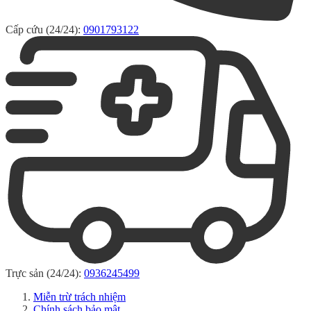
Cấp cứu (24/24):
0901793122
Trực sản (24/24):
0936245499
Miễn trừ trách nhiệm
Chính sách bảo mật