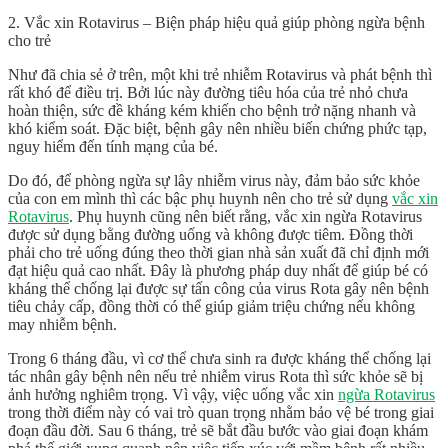
2. Vắc xin Rotavirus – Biện pháp hiệu quả giúp phòng ngừa bệnh
cho trẻ
Như đã chia sẻ ở trên, một khi trẻ nhiễm Rotavirus và phát bệnh thì
rất khó để điều trị. Bởi lúc này đường tiêu hóa của trẻ nhỏ chưa
hoàn thiện, sức đề kháng kém khiến cho bệnh trở nặng nhanh và
khó kiểm soát. Đặc biệt, bệnh gây nên nhiều biến chứng phức tạp,
nguy hiểm đến tính mạng của bé.
Do đó, để phòng ngừa sự lây nhiễm virus này, đảm bảo sức khỏe
của con em mình thì các bậc phụ huynh nên cho trẻ sử dụng
vắc xin
Rotavirus
. Phụ huynh cũng nên biết rằng, vắc xin
ngừa Rotavirus
được sử dụng bằng đường uống và không được tiêm. Đồng thời
phải cho trẻ uống đúng theo thời gian nhà sản xuất đã chỉ định mới
đạt hiệu quả cao nhất. Đây là phương pháp duy nhất để giúp bé có
kháng thể chống lại được sự tấn công của virus Rota gây nên bệnh
tiêu chảy cấp, đồng thời có thể giúp giảm triệu chứng nếu không
may nhiễm bệnh.
Trong 6 tháng đầu, vì cơ thể chưa sinh ra được kháng thể chống lại
tác nhân gây bệnh nên nếu trẻ nhiễm virus Rota thì sức khỏe sẽ bị
ảnh hưởng nghiêm trọng. Vì vậy, việc uống vắc xin
ngừa Rotavirus
trong thời điểm này có vai trò quan trọng nhằm bảo vệ bé trong giai
đoạn đầu đời. Sau 6 tháng, trẻ sẽ bắt đầu bước vào giai đoạn khám