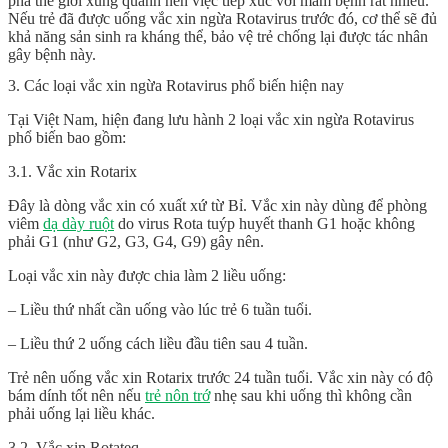
phá thế giới xung quanh nên việc tiếp xúc với mầm bệnh rất nhiều.
Nếu trẻ đã được uống vắc xin
ngừa Rotavirus
trước đó, cơ thể sẽ đủ
khả năng sản sinh ra kháng thể, bảo vệ trẻ chống lại được tác nhân
gây bệnh này.
3. Các loại vắc xin ngừa Rotavirus phổ biến hiện nay
Tại Việt Nam, hiện đang lưu hành 2 loại vắc xin
ngừa Rotavirus
phổ biến bao gồm:
3.1. Vắc xin Rotarix
Đây là dòng vắc xin có xuất xứ từ Bỉ. Vắc xin này dùng để phòng
viêm
dạ dày ruột
do virus Rota tuýp huyết thanh G1 hoặc không
phải G1 (như G2, G3, G4, G9) gây nên.
Loại vắc xin này được chia làm 2 liều uống:
– Liều thứ nhất cần uống vào lúc trẻ 6 tuần tuổi.
– Liều thứ 2 uống cách liều đầu tiên sau 4 tuần.
Trẻ nên uống vắc xin Rotarix trước 24 tuần tuổi. Vắc xin này có độ
bám dính tốt nên nếu
trẻ nôn trớ
nhẹ sau khi uống thì không cần
phải uống lại liều khác.
3.2. Vắc xin Rotateq