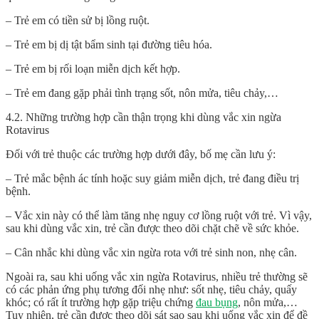
– Trẻ em có tiền sử bị lồng ruột.
– Trẻ em bị dị tật bẩm sinh tại đường tiêu hóa.
– Trẻ em bị rối loạn miễn dịch kết hợp.
– Trẻ em đang gặp phải tình trạng sốt, nôn mửa, tiêu chảy,…
4.2. Những trường hợp cần thận trọng khi dùng vắc xin ngừa
Rotavirus
Đối với trẻ thuộc các trường hợp dưới đây, bố mẹ cần lưu ý:
– Trẻ mắc bệnh ác tính hoặc suy giảm miễn dịch, trẻ đang điều trị
bệnh.
– Vắc xin này có thể làm tăng nhẹ nguy cơ lồng ruột với trẻ. Vì vậy,
sau khi dùng vắc xin, trẻ cần được theo dõi chặt chẽ về sức khỏe.
– Cân nhắc khi dùng vắc xin ngừa rota với trẻ sinh non, nhẹ cân.
Ngoài ra, sau khi uống vắc xin
ngừa Rotavirus
, nhiều trẻ thường sẽ
có các phản ứng phụ tương đối nhẹ như: sốt nhẹ, tiêu chảy, quấy
khóc; có rất ít trường hợp gặp triệu chứng
đau bụng
, nôn mửa,…
Tuy nhiên, trẻ cần được theo dõi sát sao sau khi uống vắc xin để đề