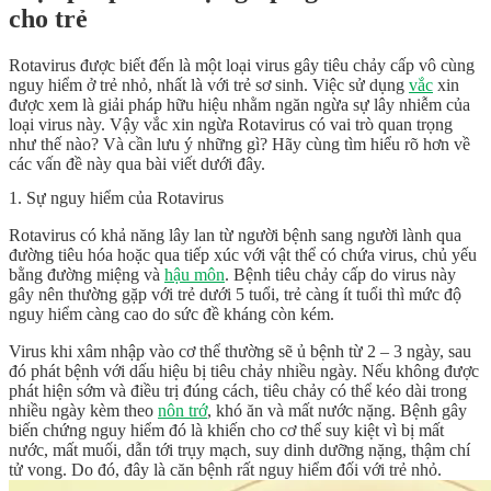
cho trẻ
Rotavirus được biết đến là một loại virus gây tiêu chảy cấp vô cùng
nguy hiểm ở trẻ nhỏ, nhất là với trẻ sơ sinh. Việc sử dụng
vắc
xin
được xem là giải pháp hữu hiệu nhằm ngăn ngừa sự lây nhiễm của
loại virus này. Vậy vắc xin ngừa Rotavirus có vai trò quan trọng
như thế nào? Và cần lưu ý những gì? Hãy cùng tìm hiểu rõ hơn về
các vấn đề này qua bài viết dưới đây.
1. Sự nguy hiểm của Rotavirus
Rotavirus có khả năng lây lan từ người bệnh sang người lành qua
đường tiêu hóa hoặc qua tiếp xúc với vật thể có chứa virus, chủ yếu
bằng đường miệng và
hậu môn
. Bệnh tiêu chảy cấp do virus này
gây nên thường gặp với trẻ dưới 5 tuổi, trẻ càng ít tuổi thì mức độ
nguy hiểm càng cao do sức đề kháng còn kém.
Virus khi xâm nhập vào cơ thể thường sẽ ủ bệnh từ 2 – 3 ngày, sau
đó phát bệnh với dấu hiệu bị tiêu chảy nhiều ngày. Nếu không được
phát hiện sớm và điều trị đúng cách, tiêu chảy có thể kéo dài trong
nhiều ngày kèm theo
nôn trớ
, khó ăn và mất nước nặng. Bệnh gây
biến chứng nguy hiểm đó là khiến cho cơ thể suy kiệt vì bị mất
nước, mất muối, dẫn tới trụy mạch, suy dinh dưỡng nặng, thậm chí
tử vong. Do đó, đây là căn bệnh rất nguy hiểm đối với trẻ nhỏ.