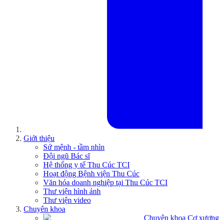
Giới thiệu
Sứ mệnh - tầm nhìn
Đội ngũ Bác sĩ
Hệ thống y tế Thu Cúc TCI
Hoạt động Bệnh viện Thu Cúc
Văn hóa doanh nghiệp tại Thu Cúc TCI
Thư viện hình ảnh
Thư viện video
Chuyên khoa
Chuyên khoa Cơ xương