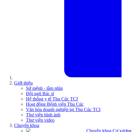
Giới thiệu
Sứ mệnh - tầm nhìn
Đội ngũ Bác sĩ
Hệ thống y tế Thu Cúc TCI
Hoạt động Bệnh viện Thu Cúc
Văn hóa doanh nghiệp tại Thu Cúc TCI
Thư viện hình ảnh
Thư viện video
Chuyên khoa
Chuyên khoa Cơ xương