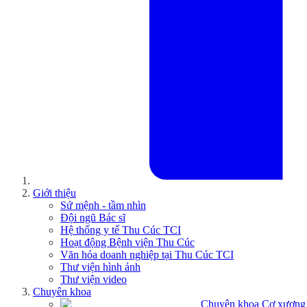
Giới thiệu
Sứ mệnh - tầm nhìn
Đội ngũ Bác sĩ
Hệ thống y tế Thu Cúc TCI
Hoạt động Bệnh viện Thu Cúc
Văn hóa doanh nghiệp tại Thu Cúc TCI
Thư viện hình ảnh
Thư viện video
Chuyên khoa
Chuyên khoa Cơ xương