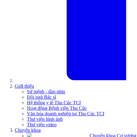
Giới thiệu
Sứ mệnh - tầm nhìn
Đội ngũ Bác sĩ
Hệ thống y tế Thu Cúc TCI
Hoạt động Bệnh viện Thu Cúc
Văn hóa doanh nghiệp tại Thu Cúc TCI
Thư viện hình ảnh
Thư viện video
Chuyên khoa
Chuyên khoa Cơ xương