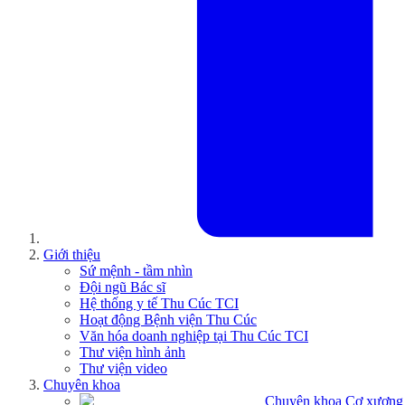
Giới thiệu
Sứ mệnh - tầm nhìn
Đội ngũ Bác sĩ
Hệ thống y tế Thu Cúc TCI
Hoạt động Bệnh viện Thu Cúc
Văn hóa doanh nghiệp tại Thu Cúc TCI
Thư viện hình ảnh
Thư viện video
Chuyên khoa
Chuyên khoa Cơ xương