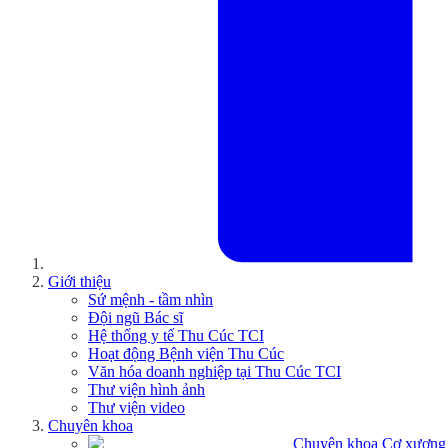
Giới thiệu
Sứ mệnh - tầm nhìn
Đội ngũ Bác sĩ
Hệ thống y tế Thu Cúc TCI
Hoạt động Bệnh viện Thu Cúc
Văn hóa doanh nghiệp tại Thu Cúc TCI
Thư viện hình ảnh
Thư viện video
Chuyên khoa
Chuyên khoa Cơ xương