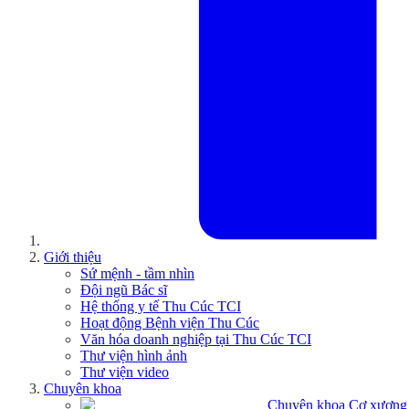
Giới thiệu
Sứ mệnh - tầm nhìn
Đội ngũ Bác sĩ
Hệ thống y tế Thu Cúc TCI
Hoạt động Bệnh viện Thu Cúc
Văn hóa doanh nghiệp tại Thu Cúc TCI
Thư viện hình ảnh
Thư viện video
Chuyên khoa
Chuyên khoa Cơ xương