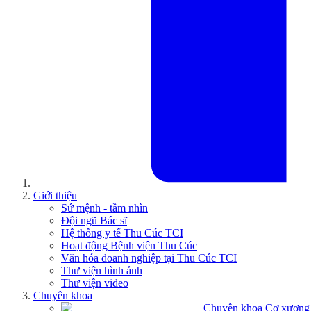
Giới thiệu
Sứ mệnh - tầm nhìn
Đội ngũ Bác sĩ
Hệ thống y tế Thu Cúc TCI
Hoạt động Bệnh viện Thu Cúc
Văn hóa doanh nghiệp tại Thu Cúc TCI
Thư viện hình ảnh
Thư viện video
Chuyên khoa
Chuyên khoa Cơ xương