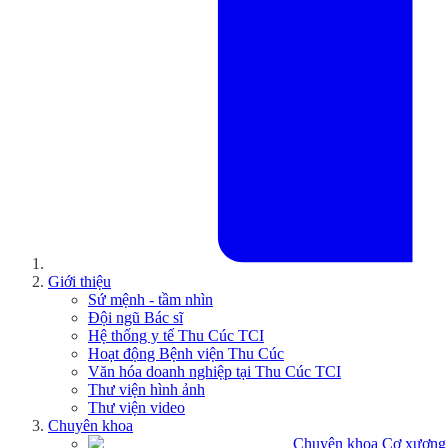
Giới thiệu
Sứ mệnh - tầm nhìn
Đội ngũ Bác sĩ
Hệ thống y tế Thu Cúc TCI
Hoạt động Bệnh viện Thu Cúc
Văn hóa doanh nghiệp tại Thu Cúc TCI
Thư viện hình ảnh
Thư viện video
Chuyên khoa
Chuyên khoa Cơ xương