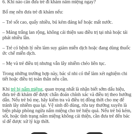
6. Khi nào cần đưa trẻ đi khám nấm miệng ngay?
Bố mẹ nên đưa trẻ đi khám nếu:
– Trẻ sốt cao, quấy nhiều, bú kém đáng kể hoặc mất nước.
– Mảng trắng lan rộng, không cải thiện sau điều trị tại nhà hoặc tái
phát nhiều lần.
– Trẻ có bệnh lý nền làm suy giảm miễn dịch hoặc đang dùng thuốc
ức chế miễn dịch.
– Mẹ và trẻ điều trị nhưng vẫn lây nhiễm chéo liên tục.
Trong những trường hợp này, bác sĩ nhi có thể làm xét nghiệm chi
tiết hoặc điều trị toàn thân nếu cần.
Khi
trẻ bị nấm miệng
, quan trọng nhất là nhận biết sớm dấu hiệu,
đưa trẻ đi khám để được chẩn đoán chính xác và điều trị theo hướng
dẫn. Nếu trẻ bú mẹ, hãy kiểm tra và điều trị đồng thời cho mẹ để
tránh lây nhiễm qua lại. Vệ sinh đồ dùng, rửa tay thường xuyên là
biện pháp phòng ngừa nấm miệng cho trẻ hiệu quả. Nếu trẻ bú kém,
sốt, hoặc tình trạng nấm miệng không cải thiện, cần đưa trẻ đến bác
sĩ để được xử lý kịp thời.