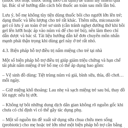
(thuốc bôi hoặc thuốc uống theo chỉ định) để tránh lây nhiễm qua
lại. Bác sĩ sẽ hướng dẫn cách bôi thuốc an toàn sau mỗi lần bú.
Lưu ý, bố mẹ không tùy tiện dùng thuốc bôi cho người lớn lên trẻ;
dạng thuốc và liều lượng cho trẻ rất khác. Thêm nữa, miconazole
gel có lưu ý an toàn ở trẻ sơ sinh (cần tránh nghẹt đường thở khi bôi
gel lên lưỡi hoặc áp vào núm vú để cho trẻ bú), nên làm theo chỉ
dẫn dược và bác sĩ. Tài liệu hướng dẫn kê đơn chuyên môn nhấn
mạnh phải thận trọng khi dùng gel này ở trẻ rất nhỏ.
4.3. Biện pháp hỗ trợ điều trị nấm miệng cho trẻ tại nhà
Một số biện pháp hỗ trợ điều trị giúp giảm triệu chứng và hạn chế
tái phát nấm miệng ở trẻ bố mẹ có thể áp dụng bao gồm:
– Vệ sinh đồ dùng: Tiệt trùng núm vú giả, bình sữa, thìa, đồ chơi…
mỗi ngày.
– Giữ miệng khô thoáng: Lau nhẹ và sạch miệng trẻ sau bú, thay đồ
lót ngực nếu bị ướt.
– Không tự bôi những dung dịch dân gian không rõ nguồn gốc khi
chưa có chỉ định vì có thể gây tác dụng phụ.
– Một số nguồn tin đề xuất sử dụng sữa chua chứa men sống
(probiotic) cho mẹ hoặc trẻ lớn như một biện pháp hỗ trợ cân bằng