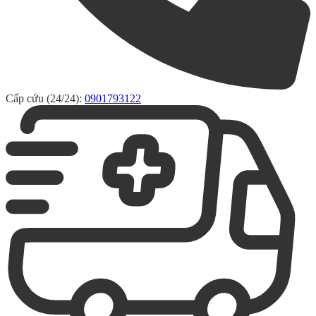
Cấp cứu (24/24):
0901793122