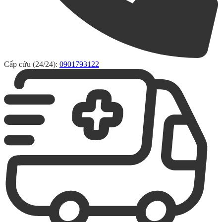
Cấp cứu (24/24):
0901793122