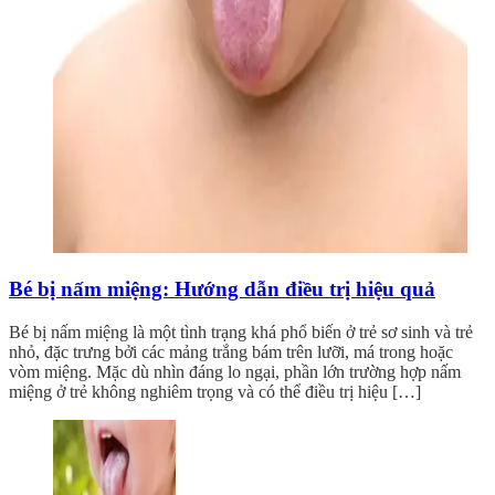
Bé bị nấm miệng: Hướng dẫn điều trị hiệu quả
Bé bị nấm miệng là một tình trạng khá phổ biến ở trẻ sơ sinh và trẻ
nhỏ, đặc trưng bởi các mảng trắng bám trên lưỡi, má trong hoặc
vòm miệng. Mặc dù nhìn đáng lo ngại, phần lớn trường hợp nấm
miệng ở trẻ không nghiêm trọng và có thể điều trị hiệu […]