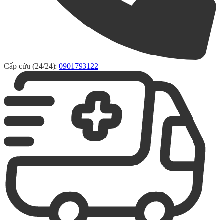
Cấp cứu (24/24):
0901793122