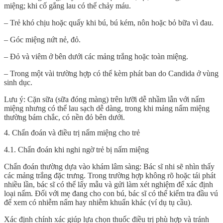
miệng; khi cố gắng lau có thể chảy máu.
– Trẻ khó chịu hoặc quấy khi bú, bú kém, nôn hoặc bỏ bữa vì đau.
– Góc miệng nứt nẻ, đỏ.
– Đỏ và viêm ở bên dưới các mảng trắng hoặc toàn miệng.
– Trong một vài trường hợp có thể kèm phát ban do Candida ở vùng
sinh dục.
Lưu ý: Cặn sữa (sữa đóng màng) trên lưỡi dễ nhầm lẫn với nấm
miệng nhưng có thể lau sạch dễ dàng, trong khi mảng nấm miệng
thường bám chắc, có nền đỏ bên dưới.
4. Chẩn đoán và điều trị nấm miệng cho trẻ
4.1. Chẩn đoán khi nghi ngờ trẻ bị nấm miệng
Chẩn đoán thường dựa vào khám lâm sàng: Bác sĩ nhi sẽ nhìn thấy
các mảng trắng đặc trưng. Trong trường hợp không rõ hoặc tái phát
nhiều lần, bác sĩ có thể lấy mẫu và gửi làm xét nghiệm để xác định
loại nấm. Đối với mẹ đang cho con bú, bác sĩ có thể kiểm tra đầu vú
để xem có nhiễm nấm hay nhiễm khuẩn khác (ví dụ tụ cầu).
Xác định chính xác giúp lựa chọn thuốc điều trị phù hợp và tránh