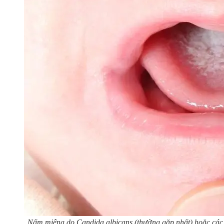
Nấm miệng do Candida albicans (thường gặp nhất) hoặc các 