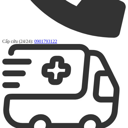
Cấp cứu (24/24):
0901793122