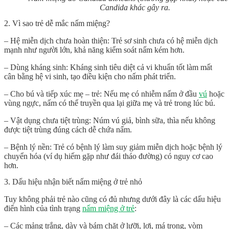
Candida khác gây ra.
2. Vì sao trẻ dễ mắc nấm miệng?
– Hệ miễn dịch chưa hoàn thiện: Trẻ sơ sinh chưa có hệ miễn dịch
mạnh như người lớn, khả năng kiểm soát nấm kém hơn.
– Dùng kháng sinh: Kháng sinh tiêu diệt cả vi khuẩn tốt làm mất
cân bằng hệ vi sinh, tạo điều kiện cho nấm phát triển.
– Cho bú và tiếp xúc mẹ – trẻ: Nếu mẹ có nhiễm nấm ở đầu
vú
hoặc
vùng ngực, nấm có thể truyền qua lại giữa mẹ và trẻ trong lúc bú.
– Vật dụng chưa tiệt trùng: Núm vú giả, bình sữa, thìa nếu không
được tiệt trùng đúng cách dễ chứa nấm.
– Bệnh lý nền: Trẻ có bệnh lý làm suy giảm miễn dịch hoặc bệnh lý
chuyển hóa (ví dụ hiếm gặp như đái tháo đường) có nguy cơ cao
hơn.
3. Dấu hiệu nhận biết nấm miệng ở trẻ nhỏ
Tuy không phải trẻ nào cũng có đủ nhưng dưới đây là các dấu hiệu
điển hình của tình trạng
nấm miệng ở trẻ
:
– Các mảng trắng, dày và bám chặt ở lưỡi, lợi, má trong, vòm