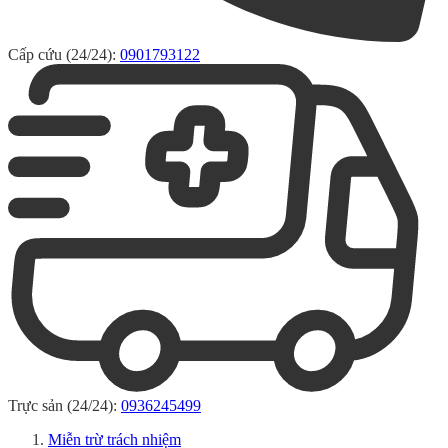
Cấp cứu (24/24):
0901793122
Trực sản (24/24):
0936245499
Miễn trừ trách nhiệm