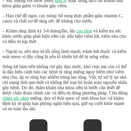
– Súc miệng với nước muối
sinh lý
hoặc dung dịch sát khuẩn nha
khoa giúp giảm vi khuẩn gây viêm.
– Hạn chế đồ ngọt, cay nóng; bổ sung thực phẩm giàu vitamin C,
canxi và chất xơ để tăng sức đề kháng cho nướu.
– Khám răng định kỳ 3-6 tháng/lần, lấy
cao răng
và kiểm tra sức
khỏe nướu giúp phát hiện sớm các dấu hiệu viêm lợi, viêm nha chu
và điều trị kịp thời.
– Ngoài ra, nên duy trì lối sống lành mạnh, tránh hút thuốc và kiểm
soát stress vì đây cũng là yếu tố khiến lợi dễ bị sưng viêm.
Sưng lợi hàm trên
không chỉ gây đau nhức, khó chịu mà còn có thể
là dấu hiệu cảnh báo các bệnh lý răng miệng nguy hiểm như viêm
nha chu, áp xe răng hay nhiễm trùng lan rộng. Việc tự xử lý tại nhà
chỉ mang tính tạm thời và không thể loại bỏ hoàn toàn nguyên nhân
gây bệnh. Do đó, thăm khám nha khoa sớm là bước cần thiết để
được chẩn đoán chính xác và điều trị đúng phương pháp. Chủ động
chăm sóc răng
miệng, duy trì thói quen vệ sinh khoa học và khám
định kỳ sẽ giúp bạn phòng ngừa hiệu quả, giữ nụ cười khỏe mạnh
và an toàn lâu dài.