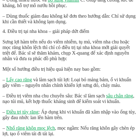
kháng, hỗ trợ mô nướu hồi phục.
– Dùng thuốc giảm đau không kê đơn theo hướng dẫn: Chỉ sử dụng
khi cần thiết và không lạm dụng.
4. Điều trị tại nha khoa – giải pháp dứt điểm
Sưng lợi hàm trên
nếu do viêm nhiễm, tụ mủ, viêm nha chu hoặc
mọc răng khôn lệch thì chỉ có điều trị tại nha khoa mới giải quyết
triệt để. Bác sĩ sẽ thăm khám, chụp X-quang để xác định nguyên
nhân và đưa ra phác đồ phù hợp:
Một số hướng điều trị hiệu quả hiện nay bao gồm:
–
Lấy cao răng
và làm sạch túi lợi: Loại bỏ mảng bám, ổ vi khuẩn
gây viêm – nguyên nhân chính khiến lợi sưng đỏ, chảy máu.
– Điều trị viêm nha chu chuyên sâu: Bác sĩ làm sạch
sâu chân răng
,
nạo túi mủ, kết hợp thuốc kháng sinh để kiểm soát vi khuẩn.
–
Điều trị tủy răng
: Áp dụng khi vi khuẩn đã xâm nhập vào ống tủy,
gây đau nhức lan lên hàm trên.
–
Nhổ răng khôn mọc lệch
, mọc ngầm: Nếu răng khôn gây chèn ép
lợi, tạo ổ viêm tái đi tái lại.