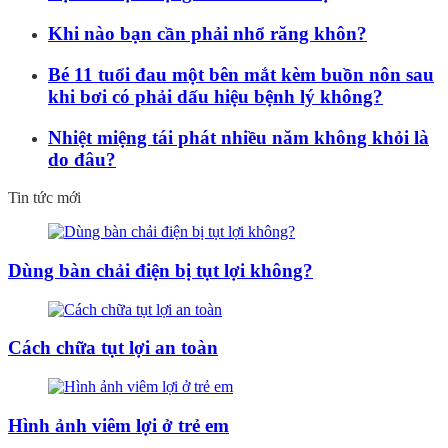
Khi nào bạn cần phải nhổ răng khôn?
Bé 11 tuổi đau một bên mắt kèm buồn nôn sau
khi bơi có phải dấu hiệu bệnh lý không?
Nhiệt miệng tái phát nhiều năm không khỏi là
do đâu?
Tin tức mới
Dùng bàn chải điện bị tụt lợi không?
Cách chữa tụt lợi an toàn
Hình ảnh viêm lợi ở trẻ em