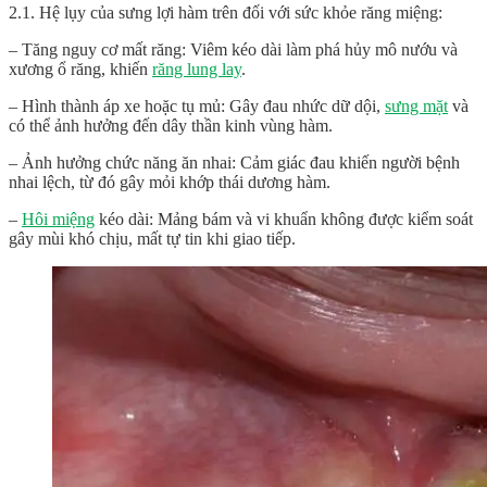
2.1. Hệ lụy của sưng lợi hàm trên đối với sức khỏe răng miệng:
– Tăng nguy cơ mất răng: Viêm kéo dài làm phá hủy mô nướu và
xương ổ răng, khiến
răng lung lay
.
– Hình thành áp xe hoặc tụ mủ: Gây đau nhức dữ dội,
sưng mặt
và
có thể ảnh hưởng đến dây thần kinh vùng hàm.
– Ảnh hưởng chức năng ăn nhai: Cảm giác đau khiến người bệnh
nhai lệch, từ đó gây mỏi khớp thái dương hàm.
–
Hôi miệng
kéo dài: Mảng bám và vi khuẩn không được kiểm soát
gây mùi khó chịu, mất tự tin khi giao tiếp.