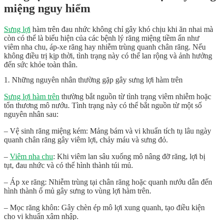
miệng nguy hiểm
Sưng lợi
hàm trên đau nhức không chỉ gây khó chịu khi ăn nhai mà
còn có thể là biểu hiện của các bệnh lý răng miệng tiềm ẩn như
viêm nha chu, áp-xe răng hay nhiễm trùng quanh chân răng. Nếu
không điều trị kịp thời, tình trạng này có thể lan rộng và ảnh hưởng
đến sức khỏe toàn thân.
1. Những nguyên nhân thường gặp gây sưng lợi hàm trên
Sưng lợi hàm trên
thường bắt nguồn từ tình trạng viêm nhiễm hoặc
tổn thương mô nướu. Tình trạng này có thể bắt nguồn từ một số
nguyên nhân sau:
– Vệ sinh răng miệng kém: Mảng bám và vi khuẩn tích tụ lâu ngày
quanh chân răng gây viêm lợi, chảy máu và sưng đỏ.
–
Viêm nha chu
: Khi viêm lan sâu xuống mô nâng đỡ răng, lợi bị
tụt, đau nhức và có thể hình thành túi mủ.
– Áp xe răng: Nhiễm trùng tại chân răng hoặc quanh nướu dẫn đến
hình thành ổ mủ gây sưng to vùng lợi hàm trên.
– Mọc răng khôn: Gây chèn ép mô lợi xung quanh, tạo điều kiện
cho vi khuẩn xâm nhập.