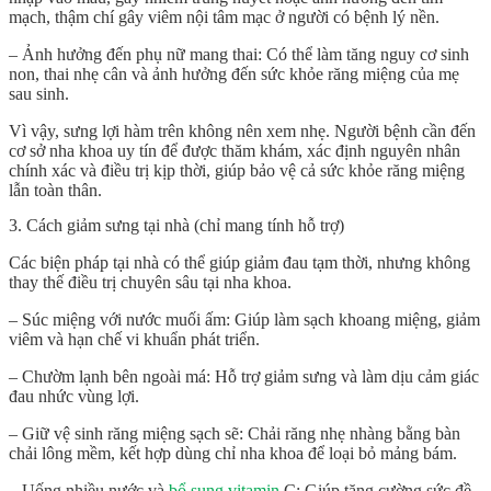
mạch, thậm chí gây viêm nội tâm mạc ở người có bệnh lý nền.
– Ảnh hưởng đến phụ nữ mang thai: Có thể làm tăng nguy cơ sinh
non, thai nhẹ cân và ảnh hưởng đến sức khỏe răng miệng của mẹ
sau sinh.
Vì vậy,
sưng lợi hàm trên
không nên xem nhẹ. Người bệnh cần đến
cơ sở nha khoa uy tín để được thăm khám, xác định nguyên nhân
chính xác và điều trị kịp thời, giúp bảo vệ cả sức khỏe răng miệng
lẫn toàn thân.
3. Cách giảm sưng tại nhà (chỉ mang tính hỗ trợ)
Các biện pháp tại nhà có thể giúp giảm đau tạm thời, nhưng không
thay thế điều trị chuyên sâu tại nha khoa.
– Súc miệng với nước muối ấm: Giúp làm sạch khoang miệng, giảm
viêm và hạn chế vi khuẩn phát triển.
– Chườm lạnh bên ngoài má: Hỗ trợ giảm sưng và làm dịu cảm giác
đau nhức vùng lợi.
– Giữ vệ sinh răng miệng sạch sẽ: Chải răng nhẹ nhàng bằng bàn
chải lông mềm, kết hợp dùng chỉ nha khoa để loại bỏ mảng bám.
– Uống nhiều nước và
bổ sung vitamin
C: Giúp tăng cường sức đề