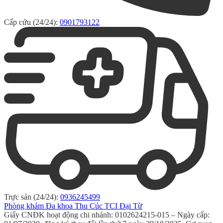
Cấp cứu (24/24):
0901793122
Trực sản (24/24):
0936245499
Phòng khám Đa khoa Thu Cúc TCI Đại Từ
Giấy CNĐK hoạt động chi nhánh: 0102624215-015 – Ngày cấp: