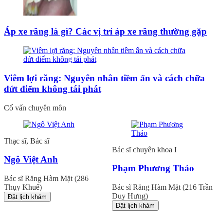
Áp xe răng là gì? Các vị trí áp xe răng thường gặp
Viêm lợi răng: Nguyên nhân tiềm ẩn và cách chữa
dứt điểm không tái phát
Cố vấn chuyên môn
Thạc sĩ, Bác sĩ
Bác sĩ chuyên khoa I
Ngô Việt Anh
Phạm Phương Thảo
Bác sĩ Răng Hàm Mặt (286
Thụy Khuê)
Bác sĩ Răng Hàm Mặt (216 Trần
Duy Hưng)
Đặt lịch khám
Đặt lịch khám