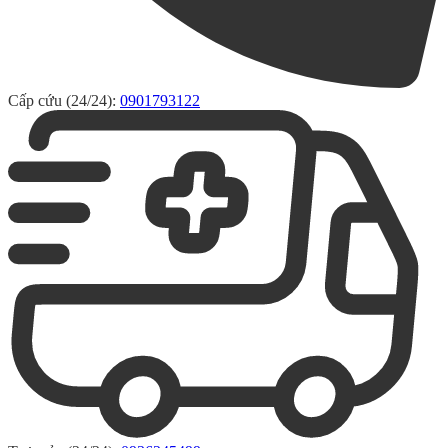
Cấp cứu (24/24):
0901793122