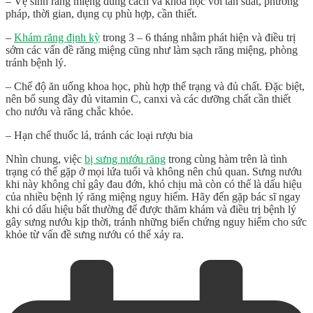
– Vệ sinh răng miệng đúng cách và khoa học với tần suất, phương
pháp, thời gian, dụng cụ phù hợp, cần thiết.
–
Khám răng định kỳ
trong 3 – 6 tháng nhằm phát hiện và điều trị
sớm các vấn đề răng miệng cũng như làm sạch răng miệng, phòng
tránh bệnh lý.
– Chế độ ăn uống khoa học, phù hợp thể trạng và đủ chất. Đặc biệt,
nên bổ sung đầy đủ vitamin C, canxi và các dưỡng chất cần thiết
cho nướu và răng chắc khỏe.
– Hạn chế thuốc lá, tránh các loại rượu bia
Nhìn chung, việc
bị sưng nướu răng
trong cùng hàm trên
là tình
trạng có thể gặp ở mọi lứa tuổi và không nên chủ quan. Sưng nướu
khi này không chỉ gây đau đớn, khó chịu mà còn có thể là dấu hiệu
của nhiều bệnh lý răng miệng nguy hiểm. Hãy đến gặp bác sĩ ngay
khi có dấu hiệu bất thường để được thăm khám và điều trị bệnh lý
gây sưng nướu kịp thời, tránh những biến chứng nguy hiểm cho sức
khỏe từ vấn đề sưng nướu có thể xảy ra.