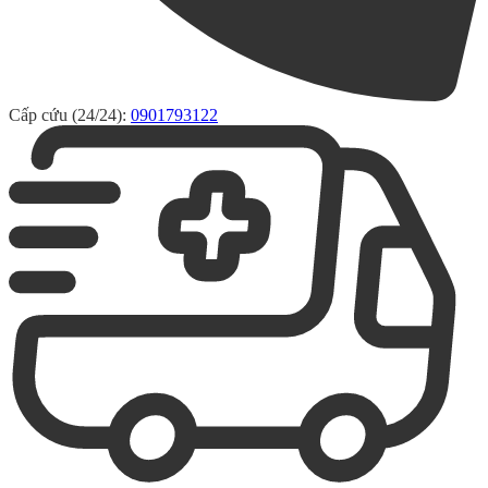
Cấp cứu (24/24):
0901793122