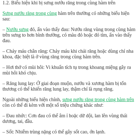
1.2. Biểu hiện khi bị sưng nướu răng trong cùng hàm trên
Sưng nướu răng trong cùng
hàm trên thường có những biểu hiện
sau:
–
Nướu sưng
đỏ, ấn vào thấy đau: Nướu răng vùng trong cùng hàm
trên sưng to hơn bình thường, có màu đỏ hoặc đỏ tím, ấn vào thấy
đau.
– Chảy máu chân răng: Chảy máu khi chải răng hoặc dùng chỉ nha
khoa, đặc biệt là ở vùng răng trong cùng hàm trên.
– Hơi thở có mùi hôi: Vi khuẩn tích tụ trong khoang miệng gây ra
mùi hôi khó chịu.
– Răng lung lay: Ở giai đoạn muộn, nướu và xương hàm bị tổn
thương có thể khiến răng lung lay, thậm chí là rụng răng.
Ngoài những biểu hiện chính,
sưng nướu răng trong cùng hàm trên
còn có thể đi kèm với một số triệu chứng khác như:
– Đau nhức: Cơn đau có thể âm ỉ hoặc dữ dội, lan lên vùng thái
dương, tai, đầu.
– Sốt: Nhiễm trùng nặng có thể gây sốt cao, ớn lạnh.