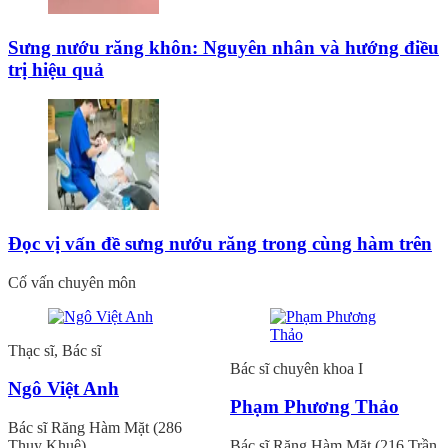
Sưng nướu răng khôn: Nguyên nhân và hướng điều
trị hiệu quả
Đọc vị vấn đề sưng nướu răng trong cùng hàm trên
Cố vấn chuyên môn
Thạc sĩ, Bác sĩ
Bác sĩ chuyên khoa I
Ngô Việt Anh
Phạm Phương Thảo
Bác sĩ Răng Hàm Mặt (286
Thụy Khuê)
Bác sĩ Răng Hàm Mặt (216 Trần