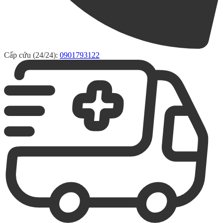
Cấp cứu (24/24):
0901793122