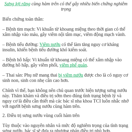
Sưng lợi răng
cùng hàm trên có thể gây nhiều biến chứng nghiêm
trọng
Biến chứng toàn thân:
– Bệnh tim mạch: Vi khuẩn từ khoang miệng theo thời gian có thể
xâm nhập vào máu, gây viêm nội tâm mạc, viêm động mạch vành.
– Bệnh tiểu đường:
Viêm nướu
có thể làm tăng nguy cơ kháng
insulin, khiến bệnh tiểu đường khó kiểm soát.
– Bệnh hô hấp: Vi khuẩn từ khoang miệng có thể xâm nhập vào
đường hô hấp, gây viêm phổi,
viêm phế quản
.
– Thai sản: Phụ nữ mang thai
bị viêm nướu
được cho là có nguy cơ
sinh non, sinh con nhẹ cân cao hơn.
Chính vì thế, bạn không nên chủ quan trước hiện tượng sưng nướu
này. Thăm khám và điều trị sớm theo đúng tình trạng bệnh lý và
nguy cơ là điều cần thiết mà các bác sĩ nha khoa TCI luôn nhắc nhở
với người bệnh sưng nướu cùng hàm trên.
2. Điều trị sưng nướu vùng cuối hàm trên
Tùy thuộc vào nguyên nhân và mức độ nghiêm trọng của tình trạng
sưng nướu, bác sĩ sẽ đưa ra phương pháp điều trị phù hợp.