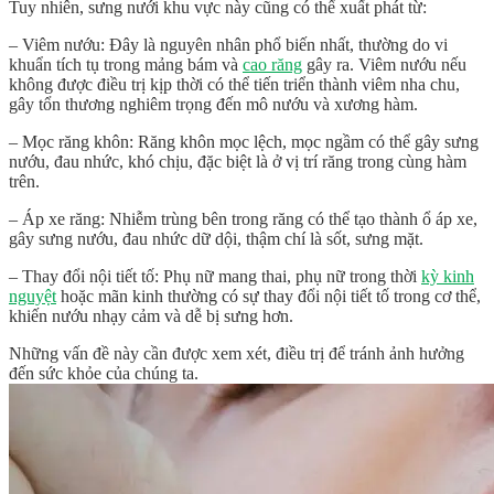
Tuy nhiên, sưng nưới khu vực này cũng có thể xuất phát từ:
– Viêm nướu: Đây là nguyên nhân phổ biến nhất, thường do vi
khuẩn tích tụ trong mảng bám và
cao răng
gây ra. Viêm nướu nếu
không được điều trị kịp thời có thể tiến triển thành viêm nha chu,
gây tổn thương nghiêm trọng đến mô nướu và xương hàm.
– Mọc răng khôn: Răng khôn mọc lệch, mọc ngầm có thể gây sưng
nướu, đau nhức, khó chịu, đặc biệt là ở vị trí răng trong cùng hàm
trên.
– Áp xe răng: Nhiễm trùng bên trong răng có thể tạo thành ổ áp xe,
gây sưng nướu, đau nhức dữ dội, thậm chí là sốt, sưng mặt.
– Thay đổi nội tiết tố: Phụ nữ mang thai, phụ nữ trong thời
kỳ kinh
nguyệt
hoặc mãn kinh thường có sự thay đổi nội tiết tố trong cơ thể,
khiến nướu nhạy cảm và dễ bị sưng hơn.
Những vấn đề này cần được xem xét, điều trị để tránh ảnh hưởng
đến sức khỏe của chúng ta.