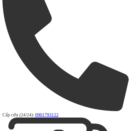
Cấp cứu (24/24):
0901793122