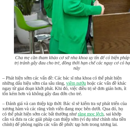
Cha mẹ cần tham khảo cơ sở nha khoa uy tín để có biện pháp
trị tránh gây đau cho trẻ, đồng thời hạn chế các nguy cơ có hạ
này
– Phát hiện sớm các vấn đề: Các bác sĩ nha khoa có thể phát hiện
những dấu hiệu sớm của sâu răng,
viêm nướu
hoặc các vấn đề khác
ngay từ giai đoạn khởi phát. Khi đó, việc điều trị sẽ đơn giản hơn, ít
tốn kém hơn và không gây đau đớn cho trẻ.
– Đánh giá và can thiệp kịp thời: Bác sĩ sẽ kiểm tra sự phát triển của
xương hàm và các răng vĩnh viễn đang mọc bên dưới. Qua đó, họ
có thể phát hiện sớm các bất thường như
răng mọc lệch
, sai khớp
cắn và đưa ra các giải pháp can thiệp sớm (ví dụ như chỉnh nha tiền
chỉnh) để phòng ngừa các vấn đề phức tạp hơn trong tương lai.