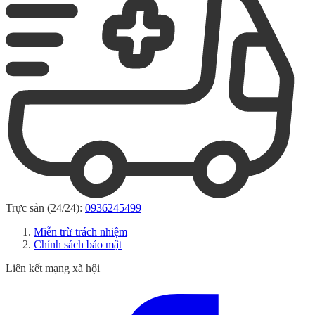
Trực sản (24/24):
0936245499
Miễn trừ trách nhiệm
Chính sách bảo mật
Liên kết mạng xã hội