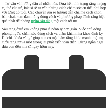
– Tư vấn và hướng dẫn cá nhân hóa: Dựa trên tình trạng răng miệng
cụ thể của trẻ, bác sĩ sẽ tư vấn những cách chăm sóc cụ thể, phù hợp
với từng độ tuổi. Các chuyên gia sẽ hướng dẫn cha mẹ cách chọn
bàn chải, kem đánh răng đúng cách và phương pháp đánh răng hiệu
quả nhất để phòng
ngừa sâu răng
một cách tối ưu.
Sâu răng ở trẻ em
không phải là bệnh lý đơn giản. Việc chủ động
phòng ngừa, chăm sóc đúng cách và thăm khám nha khoa định kỳ
là “chìa khóa vàng” giúp con có một hàm răng khỏe mạnh, một nụ
cười rạng rỡ và một tương lai phát triển toàn diện. Đừng ngần ngại
đưa con đến nha sĩ ngay hôm nay.