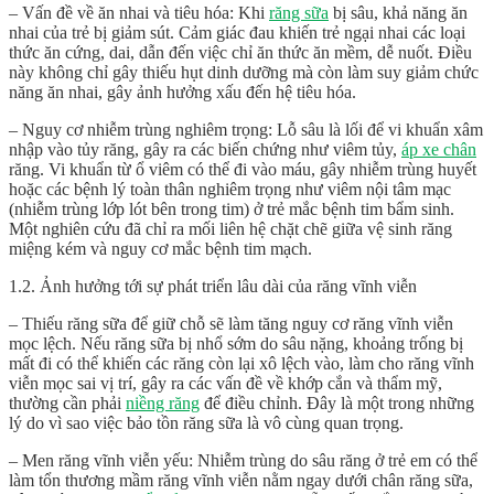
– Vấn đề về ăn nhai và tiêu hóa: Khi
răng sữa
bị sâu, khả năng ăn
nhai của trẻ bị giảm sút. Cảm giác đau khiến trẻ ngại nhai các loại
thức ăn cứng, dai, dẫn đến việc chỉ ăn thức ăn mềm, dễ nuốt. Điều
này không chỉ gây thiếu hụt dinh dưỡng mà còn làm suy giảm chức
năng ăn nhai, gây ảnh hưởng xấu đến hệ tiêu hóa.
– Nguy cơ nhiễm trùng nghiêm trọng: Lỗ sâu là lối để vi khuẩn xâm
nhập vào tủy răng, gây ra các biến chứng như viêm tủy,
áp xe chân
răng. Vi khuẩn từ ổ viêm có thể đi vào máu, gây nhiễm trùng huyết
hoặc các bệnh lý toàn thân nghiêm trọng như viêm nội tâm mạc
(nhiễm trùng lớp lót bên trong tim) ở trẻ mắc bệnh tim bẩm sinh.
Một nghiên cứu đã chỉ ra mối liên hệ chặt chẽ giữa vệ sinh răng
miệng kém và nguy cơ mắc bệnh tim mạch.
1.2. Ảnh hưởng tới sự phát triển lâu dài của răng vĩnh viễn
– Thiếu răng sữa để giữ chỗ sẽ làm tăng nguy cơ răng vĩnh viễn
mọc lệch. Nếu răng sữa bị nhổ sớm do sâu nặng, khoảng trống bị
mất đi có thể khiến các răng còn lại xô lệch vào, làm cho răng vĩnh
viễn mọc sai vị trí, gây ra các vấn đề về khớp cắn và thẩm mỹ,
thường cần phải
niềng răng
để điều chỉnh. Đây là một trong những
lý do vì sao việc bảo tồn răng sữa là vô cùng quan trọng.
– Men răng vĩnh viễn yếu: Nhiễm trùng do
sâu răng ở trẻ em
có thể
làm tổn thương mầm răng vĩnh viễn nằm ngay dưới chân răng sữa,