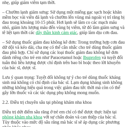
nhẹ, giúp giảm viêm tạm thời.
– Chườm lạnh giảm sưng: Sử dụng một miếng gạc sạch hoặc khăn
mềm bọc vài viên đá lạnh và chườm lên vùng má ngoài vị trí răng bị
đau trong khoảng 10-15 phút. Hơi lạnh sẽ làm co các mạch máu
nhỏ, giảm lưu lượng máu đến vùng bị viêm, từ đó làm giảm sưng và
tê liệt tạm thời các
dây thần kinh cảm giác
, giúp làm dịu cơn đau.
– Sử dụng thuốc giảm đau không kê đơn: Trong trường hợp cơn đau
dữ dội và kéo dài, cha mẹ có thể cân nhắc cho trẻ dùng thuốc giảm
đau phù hợp. Chỉ sử dụng các loại thuốc giảm đau không kê đơn
dành riêng cho trẻ em như Paracetamol hoặc
Ibuprofen
và tuyệt đối
tuân thủ liều lượng được chỉ định trên bao bì hoặc theo lời khuyên
của bác sĩ, dược sĩ.
Lưu ý quan trọng: Tuyệt đối không tự ý cho trẻ dùng thuốc kháng
sinh mà không có chỉ định của bác sĩ. Lạm dụng kháng sinh không
những không hiệu quả trong việc giảm đau tức thời mà còn có thể
gây lờn thuốc và các tác dụng phụ không mong muốn.
2.2. Điều trị chuyên sâu tại phòng khám nha khoa
Điều trị dứt điểm
sâu răng ở trẻ em
chỉ có thể được thực hiện tại
phòng khám nha khoa
với sự chẩn đoán và can thiệp của bác sĩ.
Tùy thuộc vào mức độ sâu răng mà bác sĩ sẽ áp dụng các phương