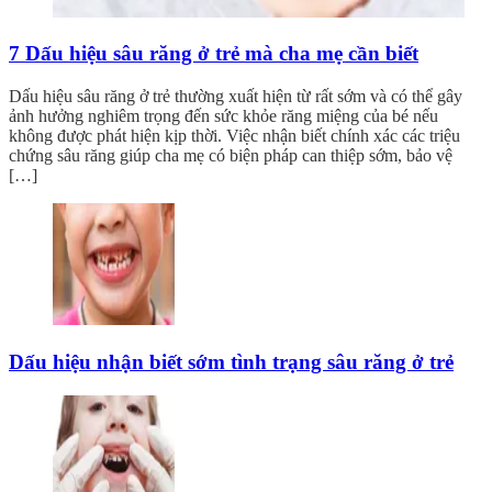
7 Dấu hiệu sâu răng ở trẻ mà cha mẹ cần biết
Dấu hiệu sâu răng ở trẻ thường xuất hiện từ rất sớm và có thể gây
ảnh hưởng nghiêm trọng đến sức khỏe răng miệng của bé nếu
không được phát hiện kịp thời. Việc nhận biết chính xác các triệu
chứng sâu răng giúp cha mẹ có biện pháp can thiệp sớm, bảo vệ
[…]
Dấu hiệu nhận biết sớm tình trạng sâu răng ở trẻ