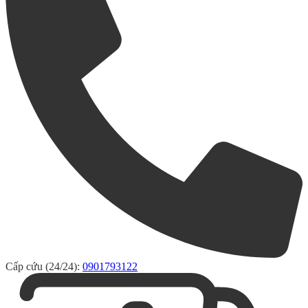
Cấp cứu (24/24):
0901793122