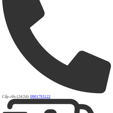
Cấp cứu (24/24):
0901793122