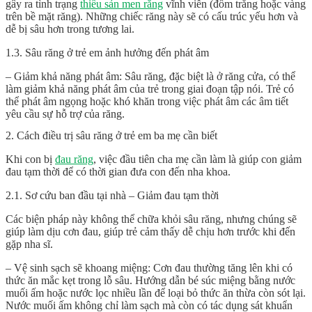
gây ra tình trạng
thiểu sản men răng
vĩnh viễn (đốm trắng hoặc vàng
trên bề mặt răng). Những chiếc răng này sẽ có cấu trúc yếu hơn và
dễ bị sâu hơn trong tương lai.
1.3. Sâu răng ở trẻ em ảnh hưởng đến phát âm
– Giảm khả năng phát âm: Sâu răng, đặc biệt là ở răng cửa, có thể
làm giảm khả năng phát âm của trẻ trong giai đoạn tập nói. Trẻ có
thể phát âm ngọng hoặc khó khăn trong việc phát âm các âm tiết
yêu cầu sự hỗ trợ của răng.
2. Cách điều trị sâu răng ở trẻ em ba mẹ cần biết
Khi con bị
đau răng
, việc đầu tiên cha mẹ cần làm là giúp con giảm
đau tạm thời để có thời gian đưa con đến nha khoa.
2.1. Sơ cứu ban đầu tại nhà – Giảm đau tạm thời
Các biện pháp này không thể chữa khỏi sâu răng, nhưng chúng sẽ
giúp làm dịu cơn đau, giúp trẻ cảm thấy dễ chịu hơn trước khi đến
gặp nha sĩ.
– Vệ sinh sạch sẽ khoang miệng: Cơn đau thường tăng lên khi có
thức ăn mắc kẹt trong lỗ sâu. Hướng dẫn bé súc miệng bằng nước
muối ấm hoặc nước lọc nhiều lần để loại bỏ thức ăn thừa còn sót lại.
Nước muối ấm không chỉ làm sạch mà còn có tác dụng sát khuẩn