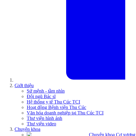
Giới thiệu
Sứ mệnh - tầm nhìn
Đội ngũ Bác sĩ
Hệ thống y tế Thu Cúc TCI
Hoạt động Bệnh viện Thu Cúc
Văn hóa doanh nghiệp tại Thu Cúc TCI
Thư viện hình ảnh
Thư viện video
Chuyên khoa
Chuyên khoa Cơ xương