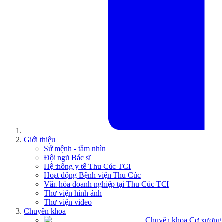
Giới thiệu
Sứ mệnh - tầm nhìn
Đội ngũ Bác sĩ
Hệ thống y tế Thu Cúc TCI
Hoạt động Bệnh viện Thu Cúc
Văn hóa doanh nghiệp tại Thu Cúc TCI
Thư viện hình ảnh
Thư viện video
Chuyên khoa
Chuyên khoa Cơ xương